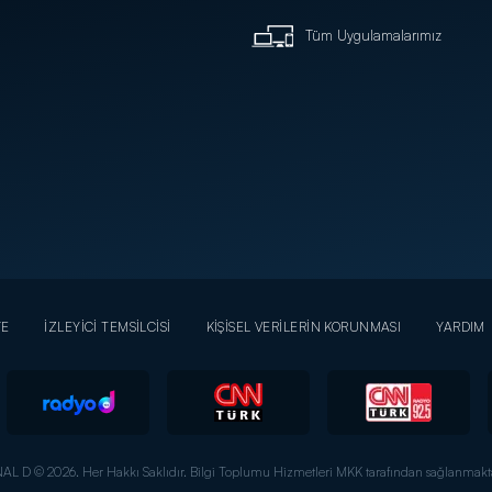
Tüm Uygulamalarımız
YE
İZLEYİCİ TEMSİLCİSİ
KİŞİSEL VERİLERİN KORUNMASI
YARDIM
AL D © 2026. Her Hakkı Saklıdır.
Bilgi Toplumu Hizmetleri MKK tarafından sağlanmakta