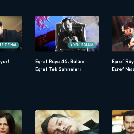
SİZ FİNAL
YENİ BÖLÜM
ıyor!
Eşref Rüya 46. Bölüm -
Eşref Rüy
Eşref Tek Sahneleri
Eşref Nis