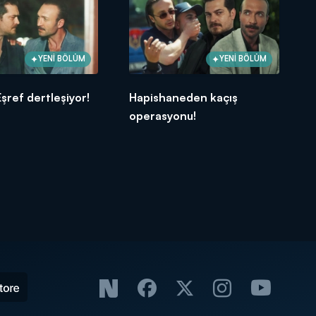
YENİ BÖLÜM
YENİ BÖLÜM
Eşref dertleşiyor!
Hapishaneden kaçış
operasyonu!