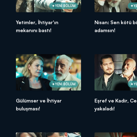
YENİ BÖLÜM
Y
Yetimler, İhtiyar'ın
Nisan: Sen kötü bi
mekanını bastı!
adamsın!
YENİ BÖLÜM
Y
Gülümser ve İhtiyar
Eşref ve Kadir, Ce
buluşması!
yakaladı!