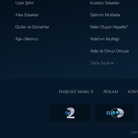
Uzak Şehir
Kuralsız Sokaklar
Arka Sokaklar
Gelinim Mutfakta
Güller ve Günahlar
Neler Oluyor Hayatta?
Aşk-ı Memnu
Arda'nın Mutfağı
Arda ile Omuz Omuza
Daha Fazla
ENGELSİZ KANAL D
REKLAM
KÜN
KAN