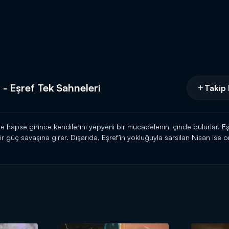
- Eşref Tek Sahneleri
Takip 
ne hapse girince kendilerini yepyeni bir mücadelenin içinde bulurlar. 
r güç savaşına girer. Dışarıda, Eşref’in yokluğuyla sarsılan Nisan ise 
te artan stresi, hamileliğini kritik bir noktaya sürükler. Aynı zamanda
erçekle yüzleşecektir.
dına Celo’yla anlaşmaya varacak gibi görünse de oynadığı oyun, Celo’
lo Ağa’nın dışarıdaki bağlantıları aracılığıyla yapacağı hamle, ekibe 
çarşamba Kanal D’de olacak…