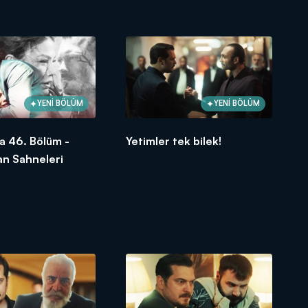
YENİ BÖLÜM
YENİ BÖLÜM
a 46. Bölüm -
Yetimler tek bilek!
an Sahneleri