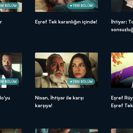
ENİ BÖLÜM
YENİ BÖLÜM
r
Eşref Tek karanlığın içinde!
İhtiyar: 
sonsuzlu
ENİ BÖLÜM
YENİ BÖLÜM
lo'yu
Nisan, İhtiyar ile karşı
Eşref Rüy
karşıya!
Eşref Tek