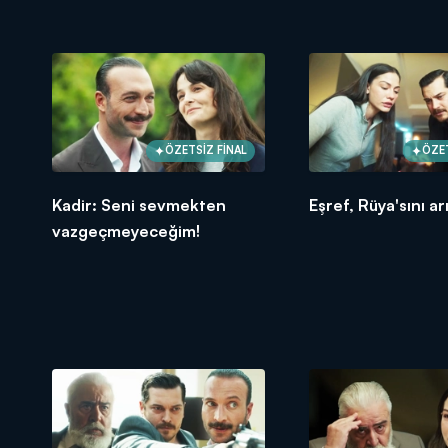
ÖZETSİZ FİNAL
ÖZET
Kadir: Seni sevmekten
Eşref, Rüya'sını ar
vazgeçmeyeceğim!