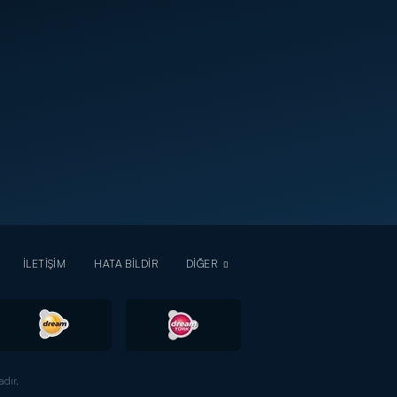
İLETİŞİM
HATA BİLDİR
DİĞER
dır.