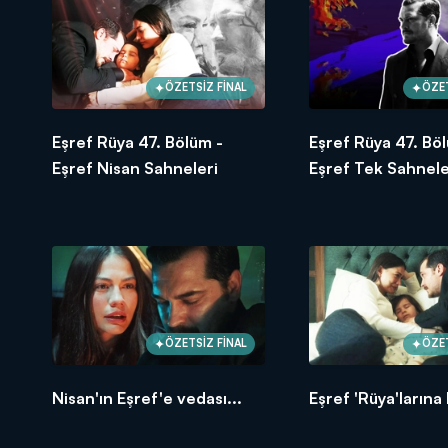
ÖZETSİZ FİNAL
ÖZET
Eşref Rüya 47. Bölüm -
Eşref Rüya 47. Bö
Eşref Nisan Sahneleri
Eşref Tek Sahnele
ÖZETSİZ FİNAL
ÖZET
Nisan'ın Eşref'e vedası...
Eşref 'Rüya'larına