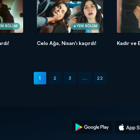
ENİ BÖLÜM
YENİ BÖLÜM
ardı!
Celo Ağa, Nisan'ı kaçırdı!
Kadir ve 
1
2
3
...
22