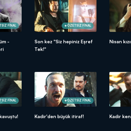
SİZ FİNAL
ÖZETSİZ FİNAL
lüm -
Son kez "Siz hepiniz Eşref
Nisan kızı
ri
Tek!"
SİZ FİNAL
ÖZETSİZ FİNAL
 kavuştu!
Kadir'den büyük itiraf!
Kadir ken