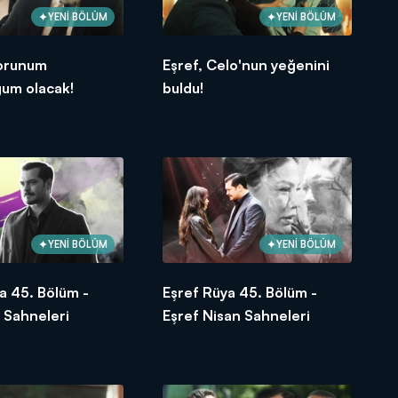
YENİ BÖLÜM
YENİ BÖLÜM
Torunum
Eşref, Celo'nun yeğenini
ğum olacak!
buldu!
YENİ BÖLÜM
YENİ BÖLÜM
a 45. Bölüm -
Eşref Rüya 45. Bölüm -
 Sahneleri
Eşref Nisan Sahneleri