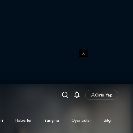
X
Giriş Yap
ri
Haberler
Yarışma
Oyuncular
Bilgi