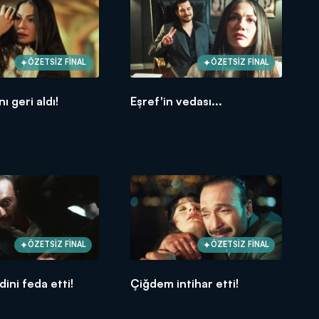
ÖZETSİZ FİNAL
ÖZETSİZ FİNAL
nı geri aldı!
Eşref'in vedası...
ÖZETSİZ FİNAL
ÖZETSİZ FİNAL
dini feda etti!
Çiğdem intihar etti!