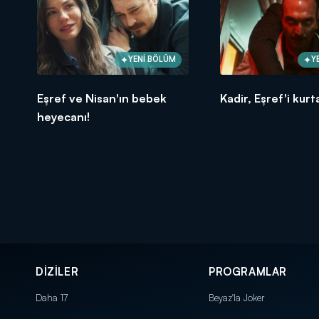
YENİ BÖLÜM
Y
Eşref ve Nisan'ın bebek
Kadir, Eşref'i kurt
heyecanı!
DİZİLER
PROGRAMLAR
Daha 17
Beyaz'la Joker