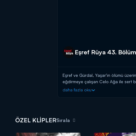
Eşref Rüya 43. Bölüm 
Eşref ve Gürdal, Yaşar’ın ölümü üzeri
eğdirmeye çalışan Celo Ağa ile sert bi
elinden gelen her şeyi yapar. Bu süreç
daha fazla oku
hiç ummadığı bir anda şok edici bir g
Eşref, hapishanede huzuru sağlamak a
kontrolü eline aldığını düşünürken, Ce
indirecektir.
ÖZEL KLİPLER
Sırala
Eşref Rüya, yeni bölümleriyle her 