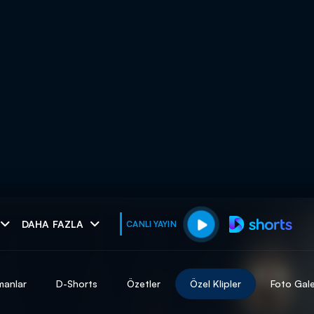
muhteşem ikili
DAHA FAZLA
CANLI YAYIN
I
manlar
D-Shorts
Özetler
Özel Klipler
Foto Gale