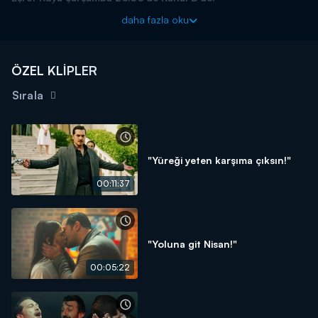
daha fazla oku
ÖZEL KLİPLER
Sırala
"Yüreği yeten karşıma çıksın!"
00:11:37
"Yoluna git Nisan!"
00:05:22