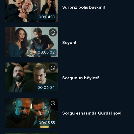
Sürpriz polis baskını!
00:04:18
Soyun!
00:03:02
Sorgunun böylesi!
00:06:04
Sorgu esnasında Gürdal şov!
00:05:55