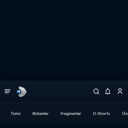
Arama
muhteşem ikili
ARAMA SONUÇLARI
Tümü
Bölümler
Fragmanlar
D-Shorts
Öze
DİĞER SONUÇLAR