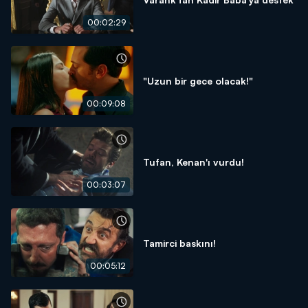
00:02:29
"Uzun bir gece olacak!"
00:09:08
Tufan, Kenan'ı vurdu!
00:03:07
Tamirci baskını!
00:05:12