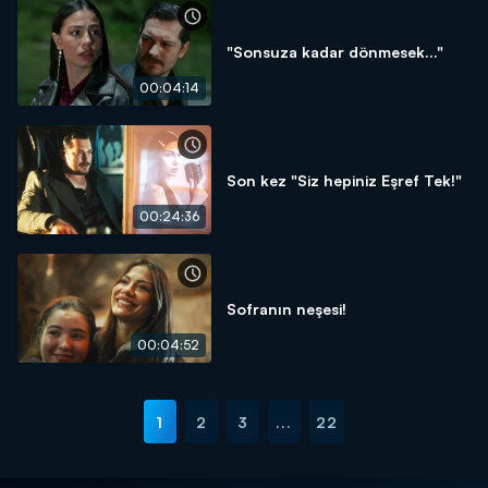
"Sonsuza kadar dönmesek..."
00:04:14
Son kez "Siz hepiniz Eşref Tek!"
00:24:36
Sofranın neşesi!
00:04:52
1
2
3
...
22