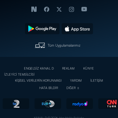
Tüm Uygulamalarımız
ENGELSİZ KANAL D
REKLAM
KÜNYE
İZLEYİCİ TEMSİLCİSİ
KİŞİSEL VERİLERİN KORUNMASI
YARDIM
İLETİŞİM
HATA BİLDİR
DİĞER
KANAL D © 2026. Her Hakkı Saklıdır.