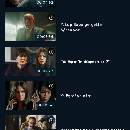
00:04:52
Yakup Baba gerçekleri
öğreniyor!
00:03:54
"Ya Eşref'in düşmanları?"
00:02:27
Ya Eşref ya Afra...
00:05:36
Varank'tan Kadir Baba'ya destek