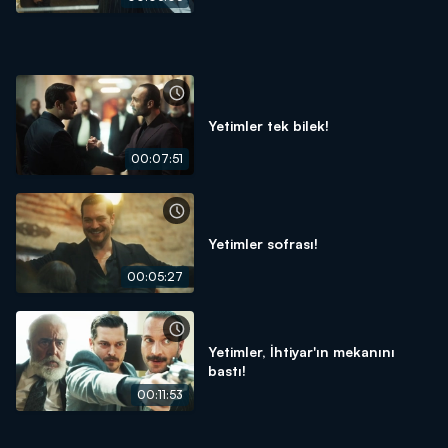
Yetimler tek bilek!
00:07:51
Yetimler sofrası!
00:05:27
Yetimler, İhtiyar'ın mekanını
bastı!
00:11:53