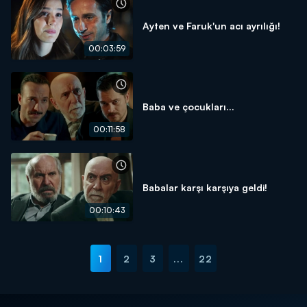
Ayten ve Faruk'un acı ayrılığı!
00:03:59
Baba ve çocukları...
00:11:58
Babalar karşı karşıya geldi!
00:10:43
1
2
3
...
22