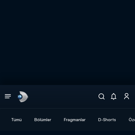
Arama
muhteşem ikili
ARAMA SONUÇLARI
Tümü
Bölümler
Fragmanlar
D-Shorts
Öze
DİĞER SONUÇLAR