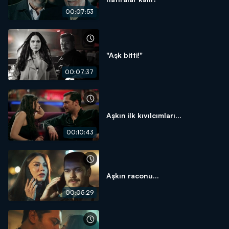
00:07:53
"Aşk bitti!"
00:07:37
Aşkın ilk kıvılcımları...
00:10:43
Aşkın raconu...
00:05:29