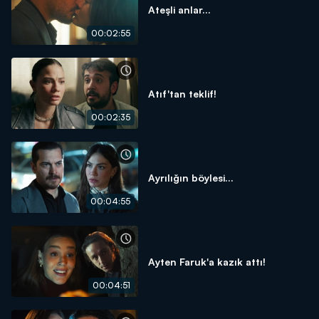
Ateşli anlar...
00:02:55
Atıf'tan teklif!
00:02:35
Ayrılığın böylesi...
00:04:55
Ayten Faruk'a kazık attı!
00:04:51