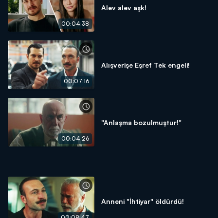
Alev alev aşk!
00:04:38
Alışverişe Eşref Tek engeli!
00:07:16
"Anlaşma bozulmuştur!"
00:04:26
Anneni "İhtiyar" öldürdü!
00:08:47