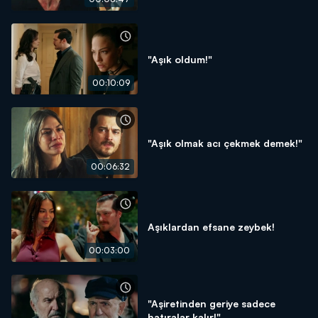
"Aşık oldum!"
00:10:09
"Aşık olmak acı çekmek demek!"
00:06:32
Aşıklardan efsane zeybek!
00:03:00
"Aşiretinden geriye sadece
hatıralar kalır!"