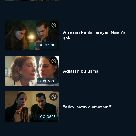
Afra'nın katilini arayan Nisan'a
şok!
00:06:48
Ağlatan buluşma!
00:06:28
"Aileyi satın alamazsın!"
00:06:13