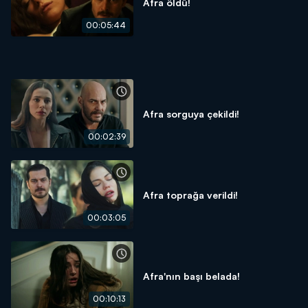
Afra öldü!
00:05:44
Afra sorguya çekildi!
00:02:39
Afra toprağa verildi!
00:03:05
Afra'nın başı belada!
00:10:13