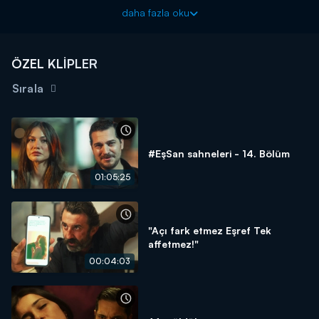
Eşref Rüya çarşamba 20.00'de Kanal D'de!
daha fazla oku
ÖZEL KLİPLER
Sırala
#EşSan sahneleri - 14. Bölüm
01:05:25
"Açı fark etmez Eşref Tek
affetmez!"
00:04:03