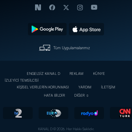
Tüm Uygulamalarımız
ENGELSİZ KANAL D
REKLAM
KÜNYE
İZLEYİCİ TEMSİLCİSİ
KİŞİSEL VERİLERİN KORUNMASI
YARDIM
İLETİŞİM
HATA BİLDİR
DİĞER
KANAL D © 2026. Her Hakkı Saklıdır.