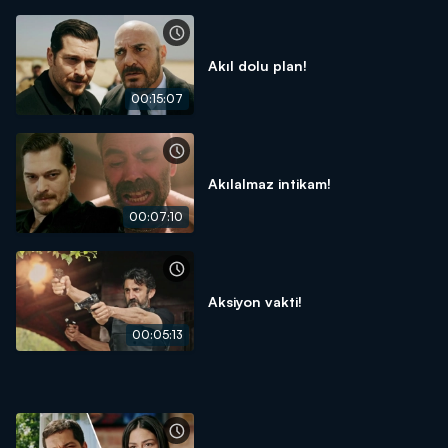
Akıl dolu plan!
00:15:07
Akılalmaz intikam!
00:07:10
Aksiyon vakti!
00:05:13