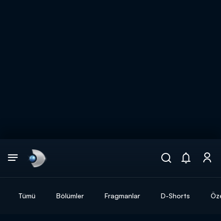
Arama
muhteşem ikili
ARAMA SONUÇLARI
Tümü
Bölümler
Fragmanlar
D-Shorts
Öze
DİĞER SONUÇLAR