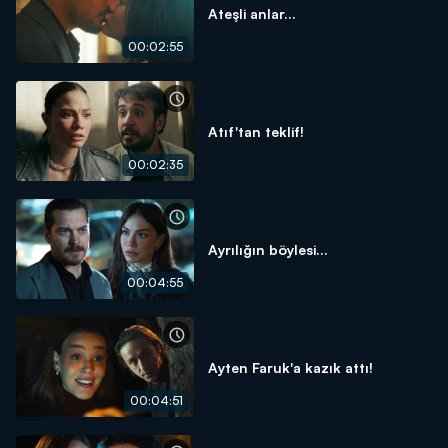
Ateşli anlar...
00:02:55
Atıf'tan teklif!
00:02:35
Ayrılığın böylesi...
00:04:55
Ayten Faruk'a kazık attı!
00:04:51