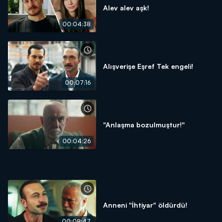
Alev alev aşk!
00:04:38
Alışverişe Eşref Tek engeli!
00:07:16
"Anlaşma bozulmuştur!"
00:04:26
Anneni "İhtiyar" öldürdü!
00:08:47