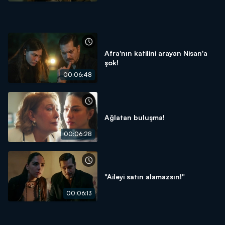
Afra'nın katilini arayan Nisan'a
şok!
00:06:48
Ağlatan buluşma!
00:06:28
"Aileyi satın alamazsın!"
00:06:13