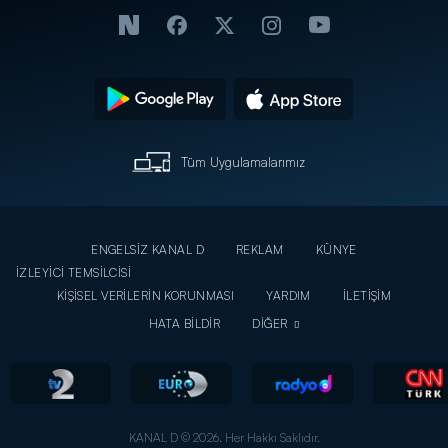
Tüm Uygulamalarımız
ENGELSİZ KANAL D
REKLAM
KÜNYE
İZLEYİCİ TEMSİLCİSİ
KİŞİSEL VERİLERİN KORUNMASI
YARDIM
İLETİŞİM
HATA BİLDİR
DİĞER
KANAL D © 2026. Her Hakkı Saklıdır.