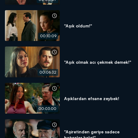
"Aşık oldum!"
00:10:09
"Aşık olmak acı çekmek demek!"
00:06:32
Aşıklardan efsane zeybek!
00:03:00
"Aşiretinden geriye sadece
hatıralar kalır!"