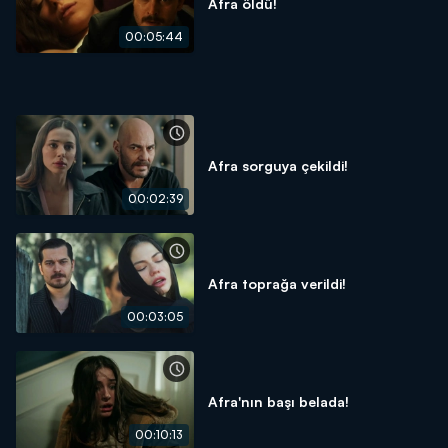
Afra öldü!
00:05:44
Afra sorguya çekildi!
00:02:39
Afra toprağa verildi!
00:03:05
Afra'nın başı belada!
00:10:13