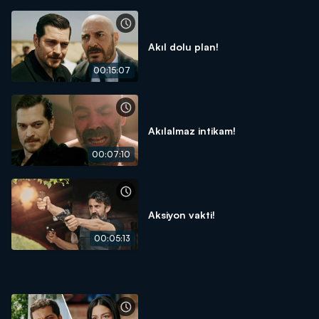
Akıl dolu plan!
00:15:07
Akılalmaz intikam!
00:07:10
Aksiyon vakti!
00:05:13