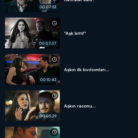
00:07:53
"Aşk bitti!"
00:07:37
Aşkın ilk kıvılcımları...
00:10:43
Aşkın raconu...
00:05:29