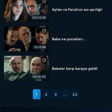
Ayten ve Faruk'un acı ayrılığı!
00:03:59
Baba ve çocukları...
00:11:58
Babalar karşı karşıya geldi!
00:10:43
1
2
3
...
22