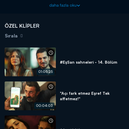
Eşref Rüya çarşamba 20.00'de Kanal D'de!
daha fazla oku
ÖZEL KLİPLER
Sırala
#EşSan sahneleri - 14. Bölüm
01:05:25
"Açı fark etmez Eşref Tek
affetmez!"
00:04:03