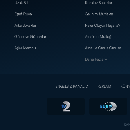
Uzak Şehir
Kuralsız Sokaklar
Eşref Rüya
Gelinim Mutfakta
Arka Sokaklar
Neler Oluyor Hayatta?
Güller ve Günahlar
Arda'nın Mutfağı
Aşk-ı Memnu
Arda ile Omuz Omuza
Daha Fazla
ENGELSİZ KANAL D
REKLAM
KÜN
KAN