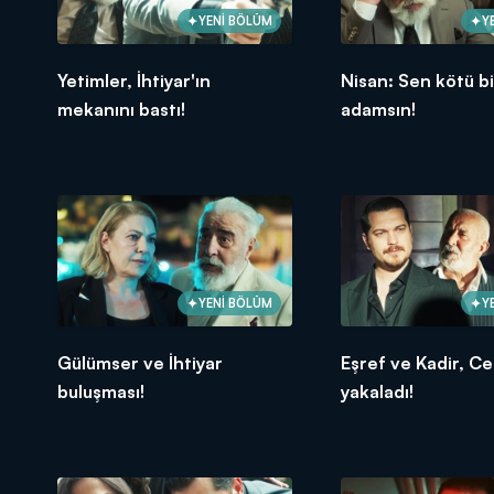
YENİ BÖLÜM
Y
Yetimler, İhtiyar'ın
Nisan: Sen kötü bi
mekanını bastı!
adamsın!
YENİ BÖLÜM
Y
Gülümser ve İhtiyar
Eşref ve Kadir, Ce
buluşması!
yakaladı!