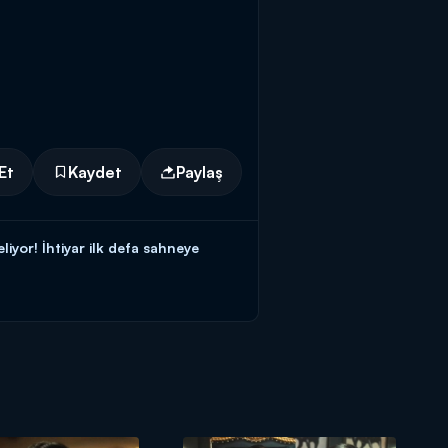
Et
Kaydet
Paylaş
yor! İhtiyar ilk defa sahneye