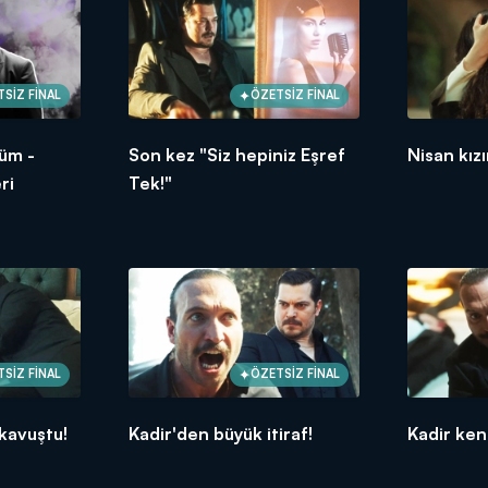
SİZ FİNAL
ÖZETSİZ FİNAL
lüm -
Son kez "Siz hepiniz Eşref
Nisan kızı
ri
Tek!"
SİZ FİNAL
ÖZETSİZ FİNAL
 kavuştu!
Kadir'den büyük itiraf!
Kadir ken