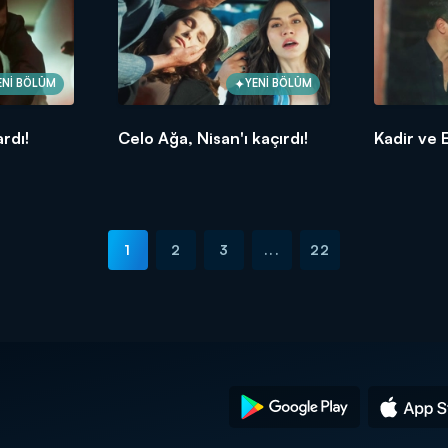
ENİ BÖLÜM
YENİ BÖLÜM
ardı!
Celo Ağa, Nisan'ı kaçırdı!
Kadir ve 
1
2
3
...
22