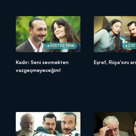
ÖZETSİZ FİNAL
ÖZET
Kadir: Seni sevmekten
Eşref, Rüya'sını ar
vazgeçmeyeceğim!