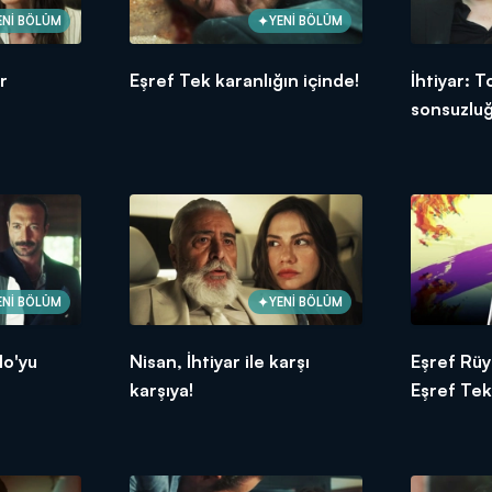
ENİ BÖLÜM
YENİ BÖLÜM
r
Eşref Tek karanlığın içinde!
İhtiyar: 
sonsuzlu
ENİ BÖLÜM
YENİ BÖLÜM
lo'yu
Nisan, İhtiyar ile karşı
Eşref Rüy
karşıya!
Eşref Tek