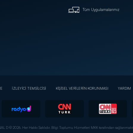
Tüm Uygulamalarımız
YE
İZLEYİCİ TEMSİLCİSİ
KİŞİSEL VERİLERİN KORUNMASI
YARDIM
AL D © 2026. Her Hakkı Saklıdır.
Bilgi Toplumu Hizmetleri MKK tarafından sağlanmakta