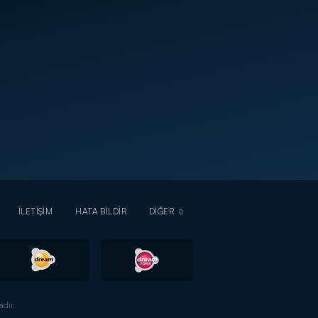
İLETİŞİM
HATA BİLDİR
DİĞER
dır.