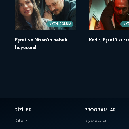
YENİ BÖLÜM
Y
Eşref ve Nisan'ın bebek
Kadir, Eşref'i kurt
heyecanı!
DİZİLER
PROGRAMLAR
Daha 17
Beyaz'la Joker