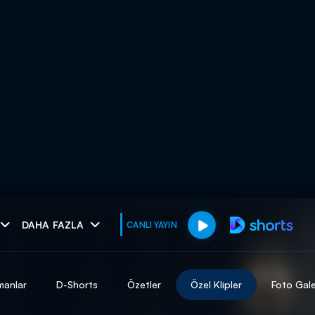
muhteşem ikili
DAHA FAZLA
CANLI YAYIN
I
manlar
D-Shorts
Özetler
Özel Klipler
Foto Gale