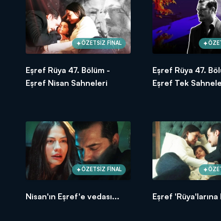
ÖZETSİZ FİNAL
ÖZET
Eşref Rüya 47. Bölüm -
Eşref Rüya 47. Bö
Eşref Nisan Sahneleri
Eşref Tek Sahnele
ÖZETSİZ FİNAL
ÖZET
Nisan'ın Eşref'e vedası...
Eşref 'Rüya'larına