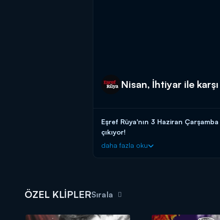
Nisan, İhtiyar ile karşı
Eşref Rüya'nın 3 Haziran Çarşamba a
çıkıyor!
daha fazla oku
Eşref Rüya çarşamba 20.00'de Kana
ÖZEL KLİPLER
Sırala