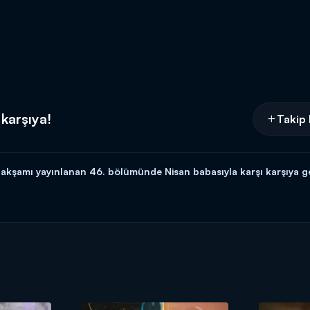
 karşıya!
Takip 
kşamı yayınlanan 46. bölümünde Nisan babasıyla karşı karşıya geli
l D'de!