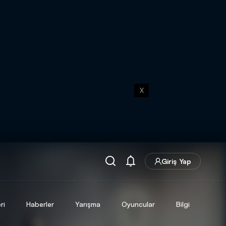
X
Giriş Yap
ri
Haberler
Yarışma
Oyuncular
Bilgi