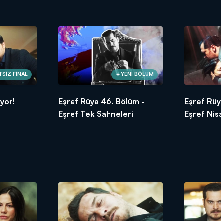
SİZ FİNAL
YENİ BÖLÜM
ıyor!
Eşref Rüya 46. Bölüm -
Eşref Rüy
Eşref Tek Sahneleri
Eşref Nis