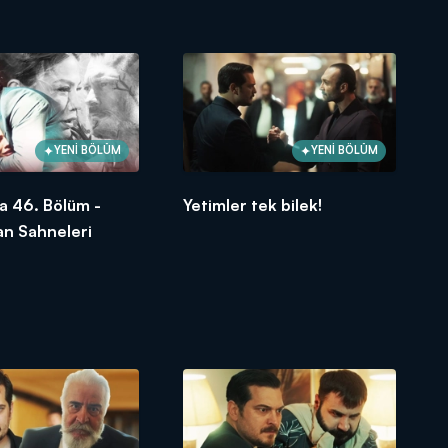
YENİ BÖLÜM
YENİ BÖLÜM
a 46. Bölüm -
Yetimler tek bilek!
an Sahneleri