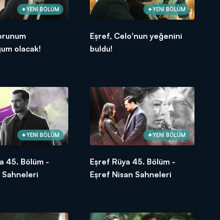
YENİ BÖLÜM
YENİ BÖLÜM
Torunum
Eşref, Celo'nun yeğenini
ğum olacak!
buldu!
YENİ BÖLÜM
YENİ BÖLÜM
a 45. Bölüm -
Eşref Rüya 45. Bölüm -
 Sahneleri
Eşref Nisan Sahneleri