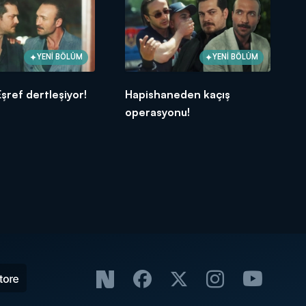
YENİ BÖLÜM
YENİ BÖLÜM
Eşref dertleşiyor!
Hapishaneden kaçış
operasyonu!