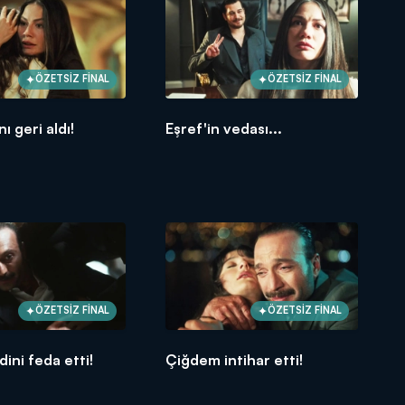
ÖZETSİZ FİNAL
ÖZETSİZ FİNAL
nı geri aldı!
Eşref'in vedası...
ÖZETSİZ FİNAL
ÖZETSİZ FİNAL
dini feda etti!
Çiğdem intihar etti!