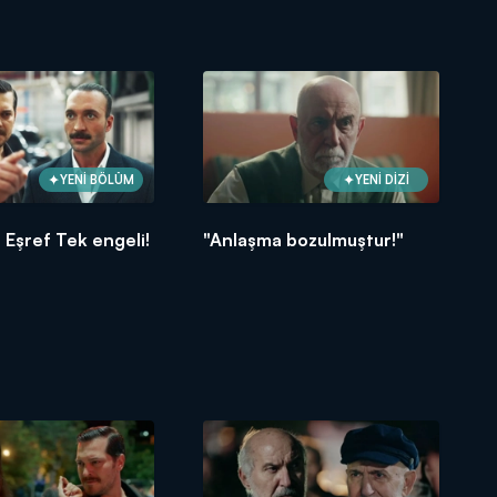
YENİ BÖLÜM
YENİ DİZİ
e Eşref Tek engeli!
"Anlaşma bozulmuştur!"