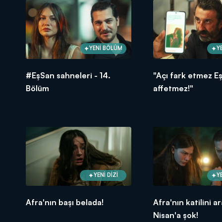
YENİ BÖLÜM
Y
#EşSan sahneleri - 14.
"Açı fark etmez E
Bölüm
affetmez!"
YENİ DİZİ
Y
Afra'nın başı belada!
Afra'nın katilini a
Nisan'a şok!