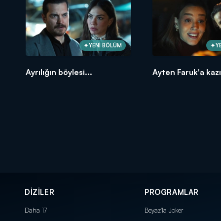
YENİ BÖLÜM
Y
Ayrılığın böylesi...
Ayten Faruk'a kazık
DİZİLER
PROGRAMLAR
Daha 17
Beyaz'la Joker