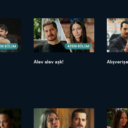
ENİ BÖLÜM
YENİ BÖLÜM
Alev alev aşk!
Alışveriş