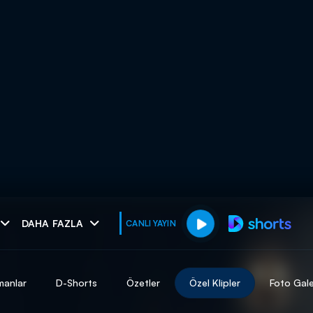
muhteşem ikili
DAHA FAZLA
CANLI YAYIN
I
manlar
D-Shorts
Özetler
Özel Klipler
Foto Gale