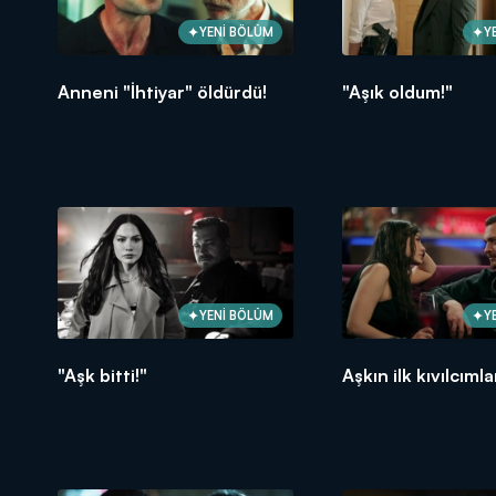
YENİ BÖLÜM
Y
Anneni "İhtiyar" öldürdü!
"Aşık oldum!"
YENİ BÖLÜM
Y
"Aşk bitti!"
Aşkın ilk kıvılcımlar