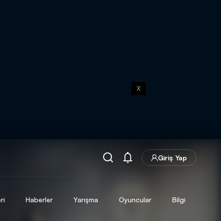
X
Giriş Yap
ri
Haberler
Yarışma
Oyuncular
Bilgi