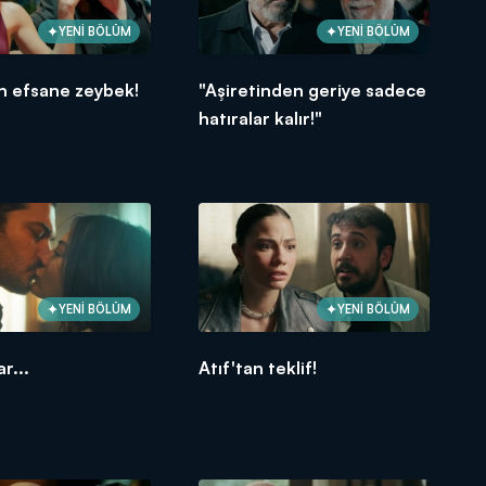
YENİ BÖLÜM
YENİ BÖLÜM
n efsane zeybek!
"Aşiretinden geriye sadece
hatıralar kalır!"
YENİ BÖLÜM
YENİ BÖLÜM
ar...
Atıf'tan teklif!