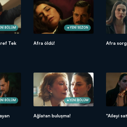
ENİ BÖLÜM
YENİ SEZON
şref Tek
Afra öldü!
Afra sorg
ENİ BÖLÜM
YENİ BÖLÜM
rayan
Ağlatan buluşma!
"Aileyi sa