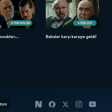
YENİ BÖLÜM
YENİ DİZİ
ocukları...
Babalar karşı karşıya geldi!