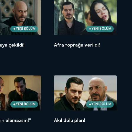
YENİ BÖLÜM
YENİ BÖLÜM
uya çekildi!
Afra toprağa verildi!
YENİ BÖLÜM
YENİ BÖLÜM
tın alamazsın!"
Akıl dolu plan!