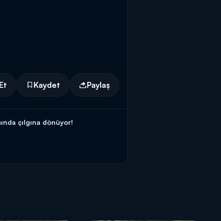
Et
Kaydet
Paylaş
sında çılgına dönüyor!