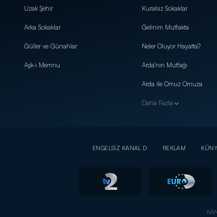
Uzak Şehir
Kuralsız Sokaklar
Arka Sokaklar
Gelinim Mutfakta
Güller ve Günahlar
Neler Oluyor Hayatta?
Aşk-ı Memnu
Arda'nın Mutfağı
Arda ile Omuz Omuza
Daha Fazla
ENGELSİZ KANAL D
REKLAM
KÜN
KAN