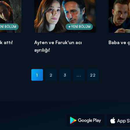
ENİ BÖLÜM
YENİ BÖLÜM
 attı!
Ayten ve Faruk'un acı
Baba ve ç
ayrılığı!
1
2
3
...
22