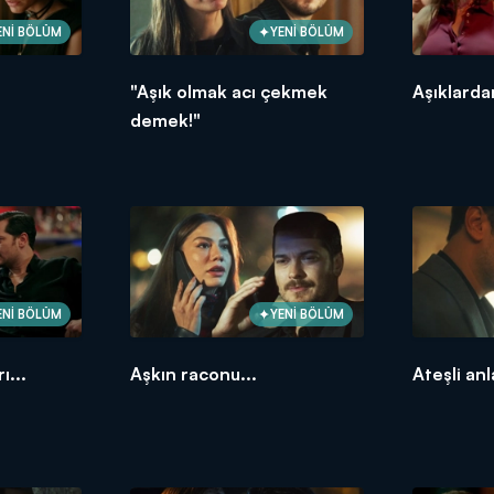
ENİ BÖLÜM
YENİ BÖLÜM
"Aşık olmak acı çekmek
Aşıklarda
demek!"
ENİ BÖLÜM
YENİ BÖLÜM
ı...
Aşkın raconu...
Ateşli anl