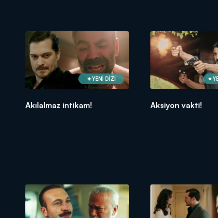
YENİ DİZİ
Y
Akılalmaz intikam!
Aksiyon vakti!