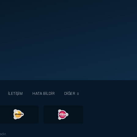
İLETİŞİM
HATA BİLDİR
DİĞER
dır.