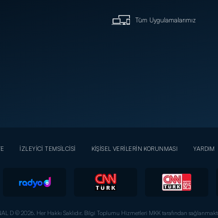
Tüm Uygulamalarımız
YE
İZLEYİCİ TEMSİLCİSİ
KİŞİSEL VERİLERİN KORUNMASI
YARDIM
AL D © 2026. Her Hakkı Saklıdır.
Bilgi Toplumu Hizmetleri MKK tarafından sağlanmakta