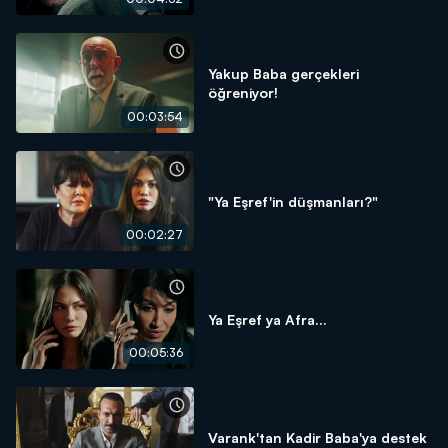
Yakup Baba gerçekleri
öğreniyor!
00:03:54
"Ya Eşref'in düşmanları?"
00:02:27
Ya Eşref ya Afra...
00:05:36
Varank'tan Kadir Baba'ya destek