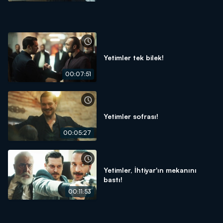
Yetimler tek bilek!
00:07:51
Yetimler sofrası!
00:05:27
Yetimler, İhtiyar'ın mekanını
bastı!
00:11:53