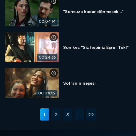
"Sonsuza kadar dönmesek..."
00:04:14
Son kez "Siz hepiniz Eşref Tek!"
00:24:36
Sofranın neşesi!
00:04:52
1
2
3
...
22