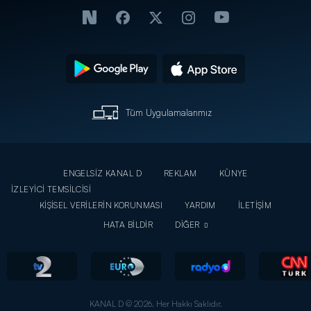
Tüm Uygulamalarımız
ENGELSİZ KANAL D
REKLAM
KÜNYE
İZLEYİCİ TEMSİLCİSİ
KİŞİSEL VERİLERİN KORUNMASI
YARDIM
İLETİŞİM
HATA BİLDİR
DİĞER
KANAL D © 2026. Her Hakkı Saklıdır.