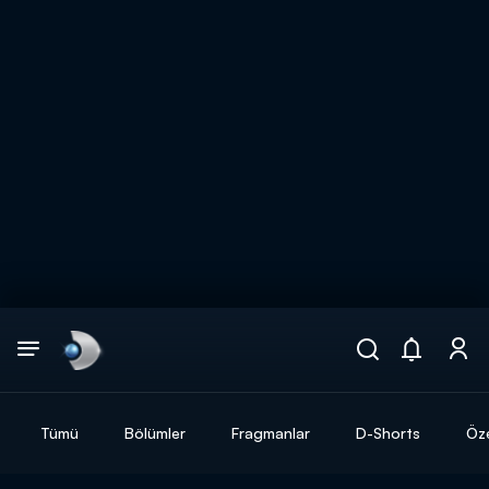
Arama
muhteşem ikili
ARAMA SONUÇLARI
Tümü
Bölümler
Fragmanlar
D-Shorts
Öze
DİĞER SONUÇLAR