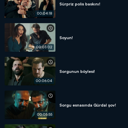
Sürpriz polis baskını!
00:04:18
Soyun!
00:03:02
Sorgunun böylesi!
00:06:04
Sorgu esnasında Gürdal şov!
00:05:55