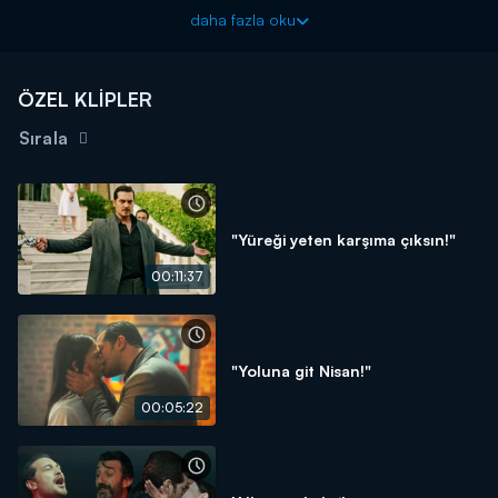
daha fazla oku
ÖZEL KLİPLER
Sırala
"Yüreği yeten karşıma çıksın!"
00:11:37
"Yoluna git Nisan!"
00:05:22