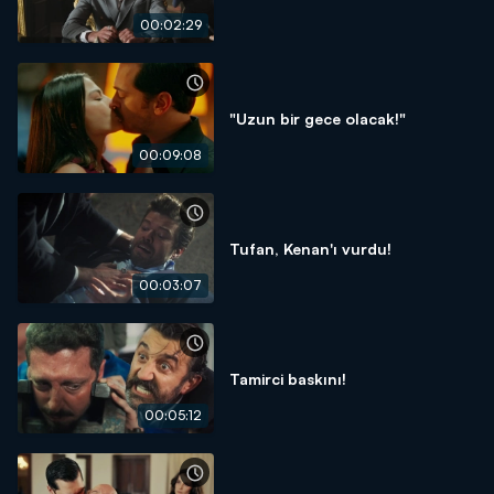
00:02:29
"Uzun bir gece olacak!"
00:09:08
Tufan, Kenan'ı vurdu!
00:03:07
Tamirci baskını!
00:05:12