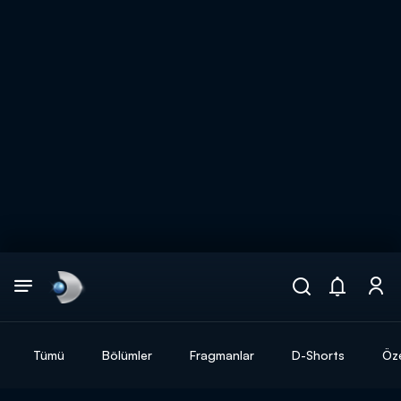
Arama
muhteşem ikili
ARAMA SONUÇLARI
Tümü
Bölümler
Fragmanlar
D-Shorts
Öze
DİĞER SONUÇLAR