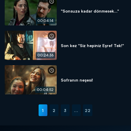
"Sonsuza kadar dönmesek..."
00:04:14
Son kez "Siz hepiniz Eşref Tek!"
00:24:36
Sofranın neşesi!
00:04:52
1
2
3
...
22