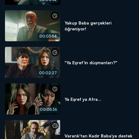
Yakup Baba gerçekleri
öğreniyor!
00:03:54
"Ya Eşref'in düşmanları?"
00:02:27
Ya Eşref ya Afra...
00:05:36
Varank'tan Kadir Baba'ya destek