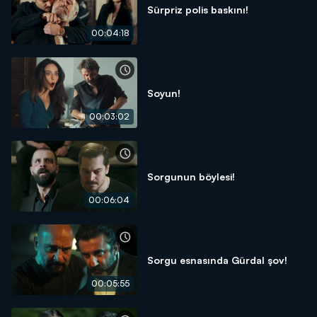
Sürpriz polis baskını!
00:04:18
Soyun!
00:03:02
Sorgunun böylesi!
00:06:04
Sorgu esnasında Gürdal şov!
00:05:55