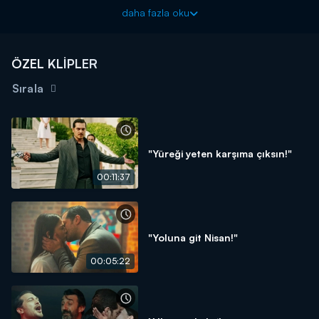
daha fazla oku
ÖZEL KLİPLER
Sırala
"Yüreği yeten karşıma çıksın!"
00:11:37
"Yoluna git Nisan!"
00:05:22