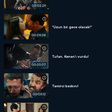
00:02:29
"Uzun bir gece olacak!"
00:09:08
Tufan, Kenan'ı vurdu!
00:03:07
Tamirci baskını!
00:05:12