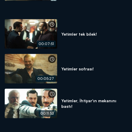
Yetimler tek bilek!
00:07:51
Yetimler sofrası!
00:05:27
Yetimler, İhtiyar'ın mekanını
bastı!
00:11:53