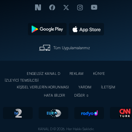
Tüm Uygulamalarımız
ENGELSİZ KANAL D
REKLAM
KÜNYE
İZLEYİCİ TEMSİLCİSİ
KİŞİSEL VERİLERİN KORUNMASI
YARDIM
İLETİŞİM
HATA BİLDİR
DİĞER
KANAL D © 2026. Her Hakkı Saklıdır.