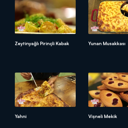
1 çay kaşığı kırmızı biber
2 yemek kaşığı kuş üzümü
1 tutam maydanoz
1 çay kaşığı tuz
1 su bardağı zeytinyağı
Zeytinyağlı Pirinçli Kabak
Yunan Musakkası
Yarım su bardağı su
3 adet yumurta
250 gr galeta unu
Yahni
Vişneli Mekik