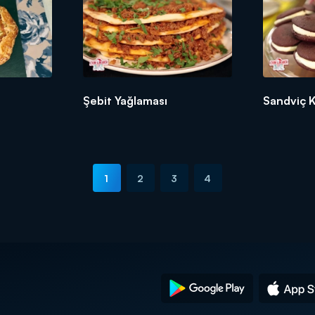
Şebit Yağlaması
Sandviç 
1
2
3
4