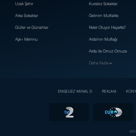
Uzak Şehir
Kuralsız Sokaklar
Arka Sokaklar
Gelinim Mutfakta
Güller ve Günahlar
Neler Oluyor Hayatta?
Aşk-ı Memnu
Arda'nın Mutfağı
Arda ile Omuz Omuza
Daha Fazla
ENGELSİZ KANAL D
REKLAM
KÜN
KAN