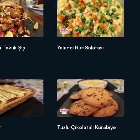
lı Tavuk Şiş
Yalancı Rus Salatası
t
Tuzlu Çikolatalı Kurabiye