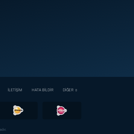
İLETİŞİM
HATA BİLDİR
DİĞER
dır.