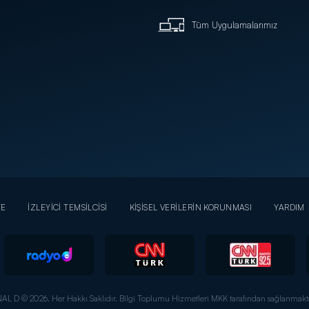
Tüm Uygulamalarımız
YE
İZLEYİCİ TEMSİLCİSİ
KİŞİSEL VERİLERİN KORUNMASI
YARDIM
AL D © 2026. Her Hakkı Saklıdır.
Bilgi Toplumu Hizmetleri MKK tarafından sağlanmakta