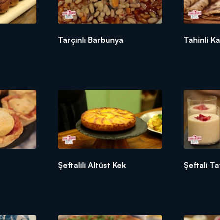
Tarçınlı Barbunya
Tahinli K
Şeftalili Altüst Kek
Şeftali Tat