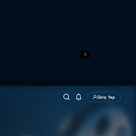
X
Giriş Yap