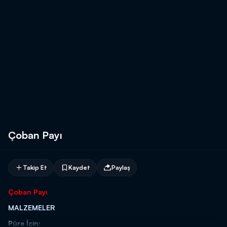
Çoban Payı
Takip Et
Kaydet
Paylaş
Çoban Payı
MALZEMELER
Püre İçin: