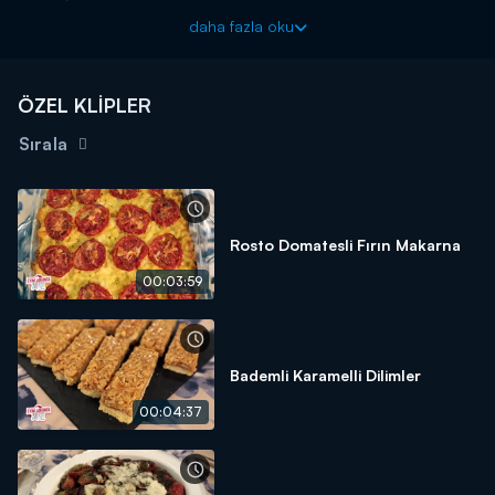
5 Adet Patates
daha fazla oku
Yarım Paket Tereyağı
Tuz
ÖZEL KLİPLER
Karabiber
Sırala
Bolonez Sos:
2 Adet Soğan
4 Adet Domates
Rosto Domatesli Fırın Makarna
500 gr Kıyma
00:03:59
2 Diş Sarımsak
1 Kase Bezelye
Karabiber
Bademli Karamelli Dilimler
Tuz
00:04:37
Üzeri İçin:
200 gr Kaşar Peyniri