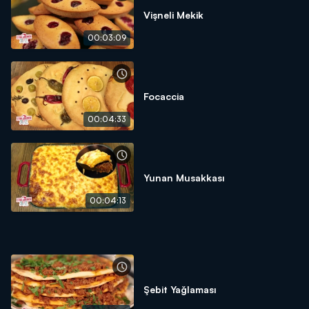
Vişneli Mekik
00:03:09
Focaccia
00:04:33
Yunan Musakkası
00:04:13
Şebit Yağlaması