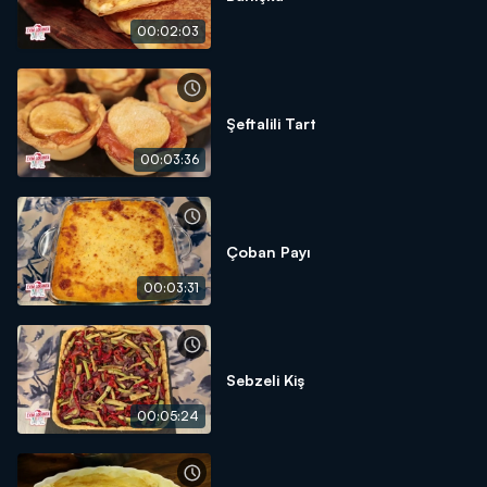
00:02:03
Şeftalili Tart
00:03:36
Çoban Payı
00:03:31
Sebzeli Kiş
00:05:24