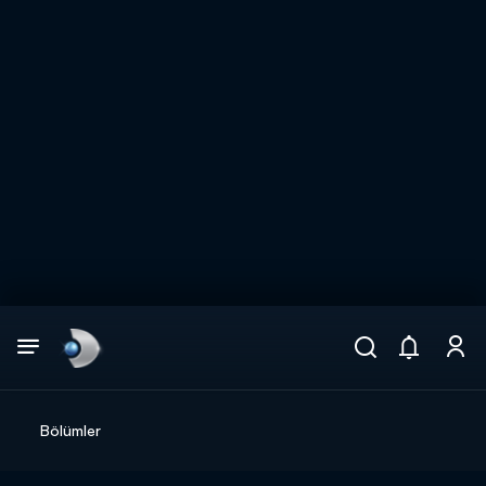
Arama
muhteşem ikili
ARAMA SONUÇLARI
Bölümler
DİĞER SONUÇLAR