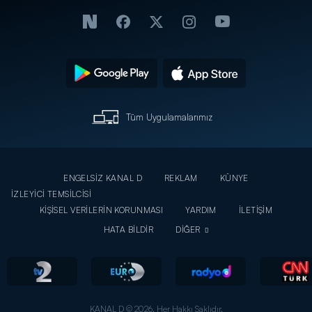
Tüm Uygulamalarımız
ENGELSİZ KANAL D
REKLAM
KÜNYE
İZLEYİCİ TEMSİLCİSİ
KİŞİSEL VERİLERİN KORUNMASI
YARDIM
İLETİŞİM
HATA BİLDİR
DİĞER
KANAL D © 2026. Her Hakkı Saklıdır.