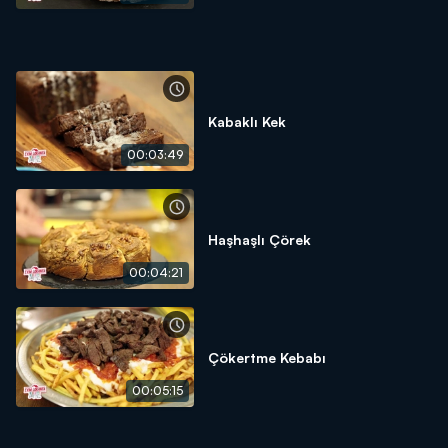
Kabaklı Kek
00:03:49
Haşhaşlı Çörek
00:04:21
Çökertme Kebabı
00:05:15