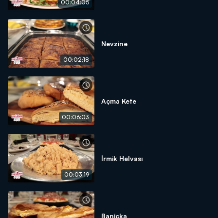
00:04:05
Nevzine
00:02:18
Açma Kete
00:06:03
İrmik Helvası
00:03:19
Baniçka