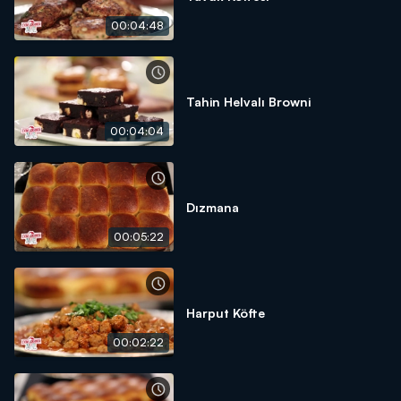
00:04:48
Tahin Helvalı Browni
00:04:04
Dızmana
00:05:22
Harput Köfte
00:02:22