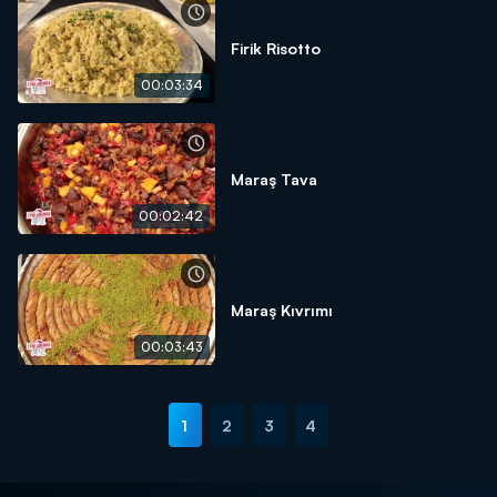
Firik Risotto
00:03:34
Maraş Tava
00:02:42
Maraş Kıvrımı
00:03:43
1
2
3
4