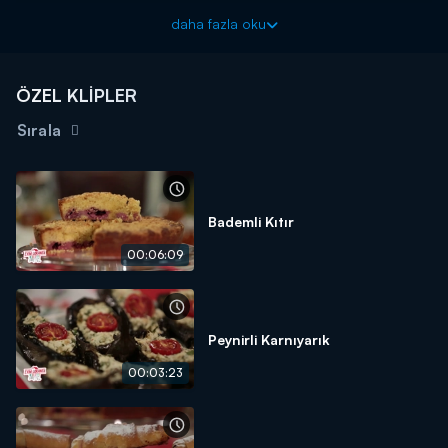
1,5 Su Bardağı Un
daha fazla oku
4/3 Su Bardağı Şeker
1 Tatlı Kaşığı Kabarta Tozu
ÖZEL KLİPLER
1,5 Yemek Kaşığı Su
Sırala
Kreması İçin:
5 Su Bardağı Süt
5 Adet Yumurta Sarısı
Bademli Kıtır
5 Yemek Kaşığı Nişasta
00:06:09
1,5 Su Bardağı Toz Şeker
3 Yemek Kaşığı Tereyağı
Sosu İçin:
Peynirli Karnıyarık
1 Kase Ahududu
00:03:23
2-3 Çorba Kaşığı Toz Şeker