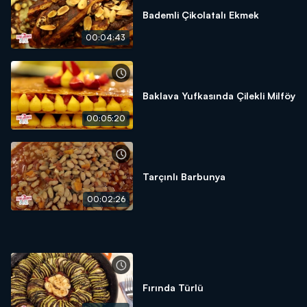
Bademli Çikolatalı Ekmek
00:04:43
Baklava Yufkasında Çilekli Milföy
00:05:20
Tarçınlı Barbunya
00:02:26
Fırında Türlü