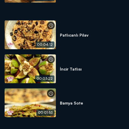
Patlıcanlı Pilav
00:04:12
İncir Tatlısı
00:03:22
Bamya Sote
00:01:53