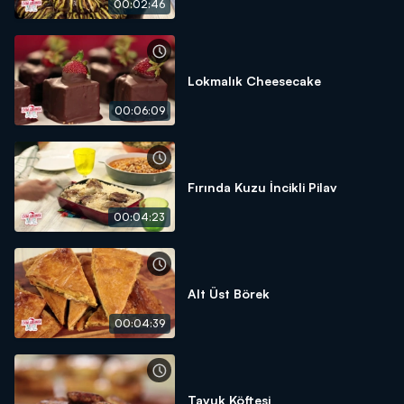
00:02:46
Lokmalık Cheesecake
00:06:09
Fırında Kuzu İncikli Pilav
00:04:23
Alt Üst Börek
00:04:39
Tavuk Köftesi