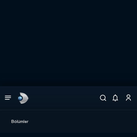
Arama
muhteşem ikili
ARAMA SONUÇLARI
Bölümler
DİĞER SONUÇLAR