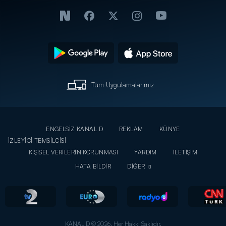
Tüm Uygulamalarımız
ENGELSİZ KANAL D
REKLAM
KÜNYE
İZLEYİCİ TEMSİLCİSİ
KİŞİSEL VERİLERİN KORUNMASI
YARDIM
İLETİŞİM
HATA BİLDİR
DİĞER
KANAL D © 2026. Her Hakkı Saklıdır.