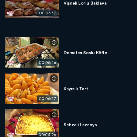
Vişneli Lorlu Baklava
00:06:37
Domates Soslu Köfte
00:05:46
Kayısılı Tart
00:06:27
Sebzeli Lazanya
00:04:26