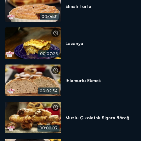
Elmalı Turta
00:06:31
Lazanya
00:07:25
Ihlamurlu Ekmek
00:02:34
Muzlu Çikolatalı Sigara Böreği
00:02:07