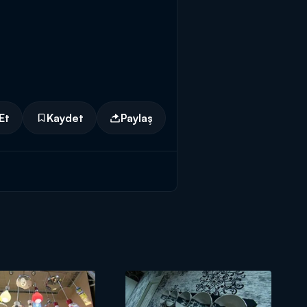
Et
Kaydet
Paylaş