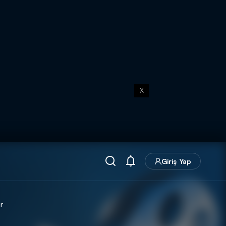
X
Giriş Yap
r