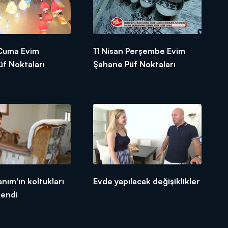
 Cuma Evim
11 Nisan Perşembe Evim
f Noktaları
Şahane Püf Noktaları
nım'ın koltukları
Evde yapılacak değişiklikler
lendi