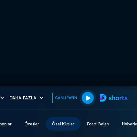
muhteşem ikili
DAHA FAZLA
CANLI YAYIN
I
manlar
Özetler
Özel Klipler
Foto Galeri
Haberle