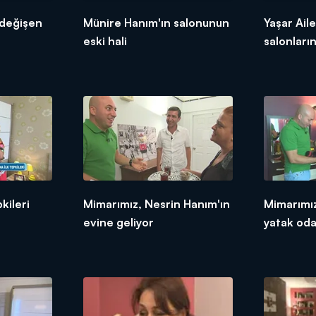
 değişen
Münire Hanım'ın salonunun
Yaşar Aile
eski hali
salonları
pkileri
Mimarımız, Nesrin Hanım'ın
Mimarımız
evine geliyor
yatak oda