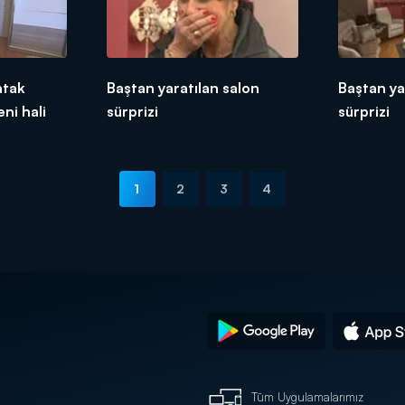
atak
Baştan yaratılan salon
Baştan ya
ni hali
sürprizi
sürprizi
1
2
3
4
Tüm Uygulamalarımız