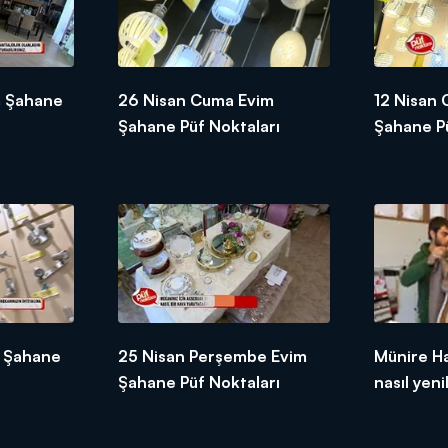
m Şahane
26 Nisan Cuma Evim
12 Nisan
Şahane Püf Noktaları
Şahane Pü
m Şahane
25 Nisan Perşembe Evim
Münire Ha
Şahane Püf Noktaları
nasıl yeni