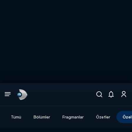
Arama
muhteşem ikili
ARAMA SONUÇLARI
Tümü
Bölümler
Fragmanlar
Özetler
Özel
DİĞER SONUÇLAR