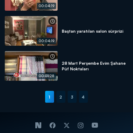
00:04:19
Baştan yaratılan salon sürprizi
00:04:19
28 Mart Perşembe Evim Şahane
Püf Noktaları
00:01:28
1
2
3
4