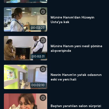
Münire Hanım'dan Hüseyin
Usta'ya kek
00:02:23
Münire Hanım yeni nesil şömine
alışverişinde
00:02:31
Nesrin Hanım'ın yatak odasının
eski ve yeni hali
00:02:10
Baştan yaratılan salon sürprizi