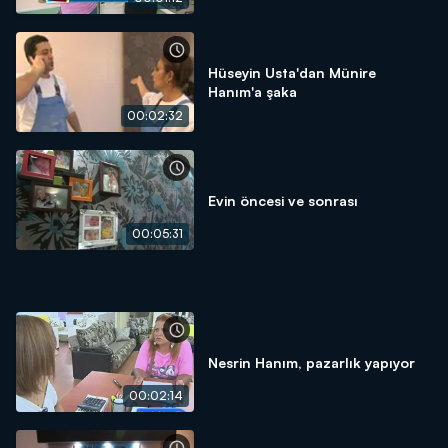
Hüseyin Usta'dan Münire
Hanım'a şaka
00:02:32
Evin öncesi ve sonrası
00:05:31
Nesrin Hanım, pazarlık yapıyor
00:02:14