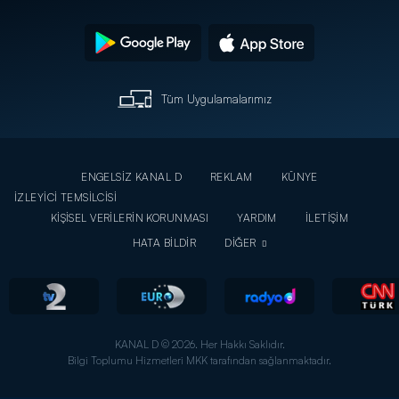
Tüm Uygulamalarımız
ENGELSİZ KANAL D
REKLAM
KÜNYE
İZLEYİCİ TEMSİLCİSİ
KİŞİSEL VERİLERİN KORUNMASI
YARDIM
İLETİŞİM
HATA BİLDİR
DİĞER
KANAL D © 2026. Her Hakkı Saklıdır.
Bilgi Toplumu Hizmetleri MKK tarafından sağlanmaktadır.