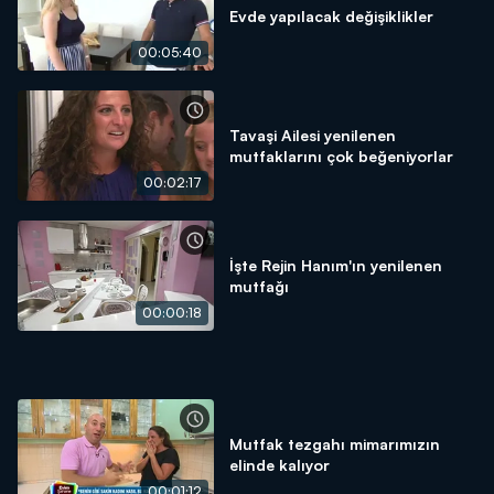
Evde yapılacak değişiklikler
00:05:40
Tavaşi Ailesi yenilenen
mutfaklarını çok beğeniyorlar
00:02:17
İşte Rejin Hanım'ın yenilenen
mutfağı
00:00:18
Mutfak tezgahı mimarımızın
elinde kalıyor
00:01:12