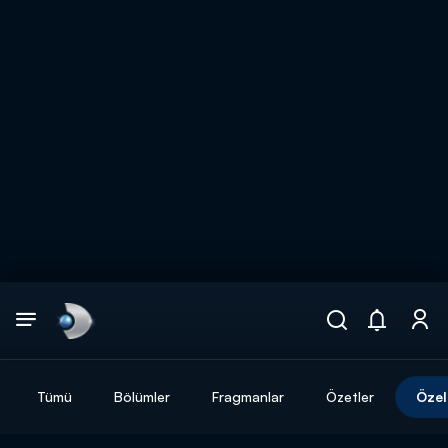
Arama
muhteşem ikili
ARAMA SONUÇLARI
Tümü
Bölümler
Fragmanlar
Özetler
Özel
DİĞER SONUÇLAR