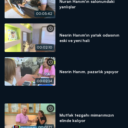
Nuran Hanım'ın salonundaki
yanlışlar
00:05:42
Nesrin Hanım'ın yatak odasının
eski ve yeni hali
00:02:10
Nesrin Hanım, pazarlık yapıyor
00:02:14
Mutfak tezgahı mimarımızın
elinde kalıyor
00:01:12