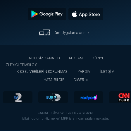
Tüm Uygulamalarımız
ENGELSİZ KANAL D
REKLAM
KÜNYE
İZLEYİCİ TEMSİLCİSİ
KİŞİSEL VERİLERİN KORUNMASI
YARDIM
İLETİŞİM
HATA BİLDİR
DİĞER
KANAL D © 2026. Her Hakkı Saklıdır.
Bilgi Toplumu Hizmetleri MKK tarafından sağlanmaktadır.