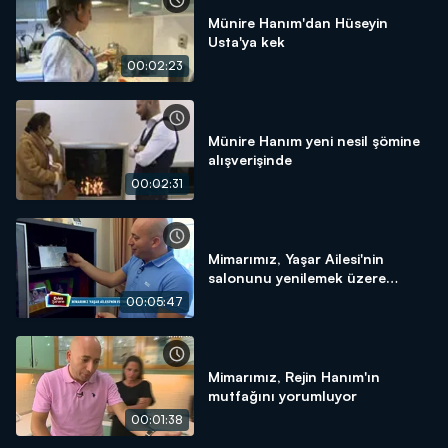
Münire Hanım'dan Hüseyin
Usta'ya kek
00:02:23
Münire Hanım yeni nesil şömine
alışverişinde
00:02:31
Mimarımız, Yaşar Ailesi'nin
salonunu yenilemek üzere
geliyor
00:05:47
Mimarımız, Rejin Hanım'ın
mutfağını yorumluyor
00:01:38