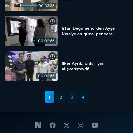
00:03:36
İrfan Değirmenci'den Ayşe
Nine'ye en güzel pencere!
00:02:56
İlker Ayrık, onlar için
alışverişteydi!
00:02:56
1
2
3
4