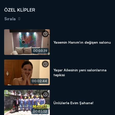
ÖZEL KLİPLER
Sırala
Yasemin Hanım'ın değişen salonu
00:03:39
Yaşar Ailesinin yeni salonlarına
tepkisi
00:02:44
Ünlülerle Evim Şahane!
00:03:52