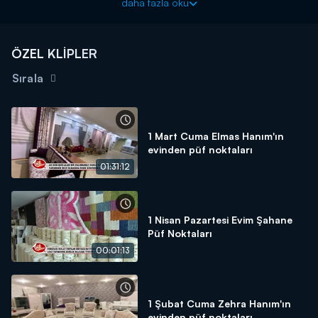
daha fazla oku
ÖZEL KLİPLER
Sırala
1 Mart Cuma Elmas Hanım'ın
evinden püf noktaları
01:31:12
1 Nisan Pazartesi Evim Şahane
Püf Noktaları
00:01:13
1 Şubat Cuma Zehra Hanım'ın
evinden püf noktaları