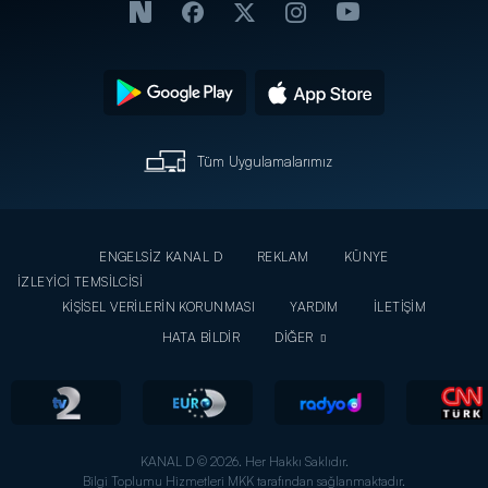
Tüm Uygulamalarımız
ENGELSİZ KANAL D
REKLAM
KÜNYE
İZLEYİCİ TEMSİLCİSİ
KİŞİSEL VERİLERİN KORUNMASI
YARDIM
İLETİŞİM
HATA BİLDİR
DİĞER
KANAL D © 2026. Her Hakkı Saklıdır.
Bilgi Toplumu Hizmetleri MKK tarafından sağlanmaktadır.