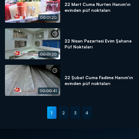
22 Mart Cuma Nurten Hanım'ın
evinden püf noktaları
00:01:20
22 Nisan Pazartesi Evim Şahane
Püf Noktaları
00:01:20
22 Şubat Cuma Fadime Hanım'ın
evinden püf noktaları
00:00:41
1
2
3
4