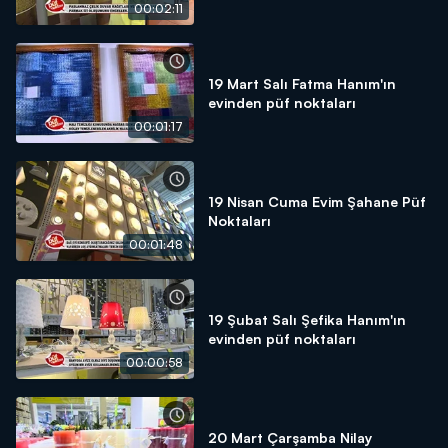
00:02:11
19 Mart Salı Fatma Hanım'ın
evinden püf noktaları
00:01:17
19 Nisan Cuma Evim Şahane Püf
Noktaları
00:01:48
19 Şubat Salı Şefika Hanım'ın
evinden püf noktaları
00:00:58
20 Mart Çarşamba Nilay