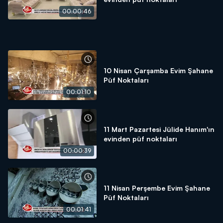
00:00:46
10 Nisan Çarşamba Evim Şahane
Püf Noktaları
00:01:10
11 Mart Pazartesi Jülide Hanım'ın
evinden püf noktaları
00:00:39
11 Nisan Perşembe Evim Şahane
Püf Noktaları
00:01:41