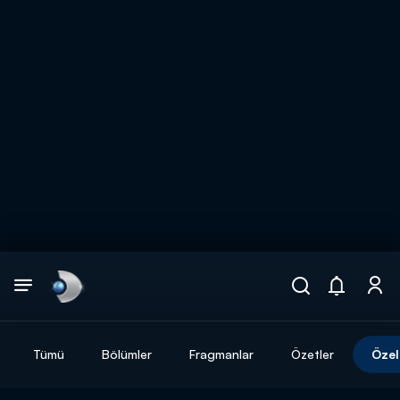
Arama
muhteşem ikili
ARAMA SONUÇLARI
Tümü
Bölümler
Fragmanlar
Özetler
Özel
DİĞER SONUÇLAR