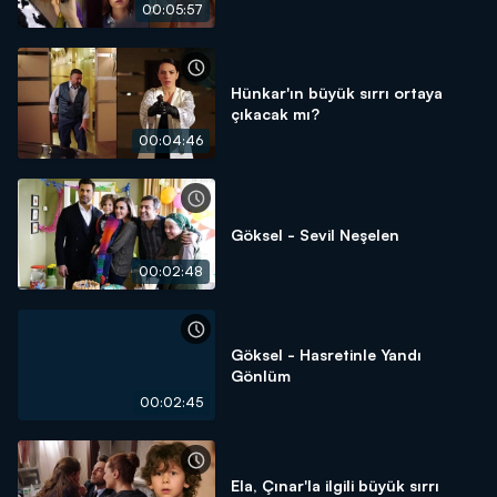
00:05:57
Hünkar'ın büyük sırrı ortaya
çıkacak mı?
00:04:46
Göksel - Sevil Neşelen
00:02:48
Göksel - Hasretinle Yandı
Gönlüm
00:02:45
Ela, Çınar'la ilgili büyük sırrı