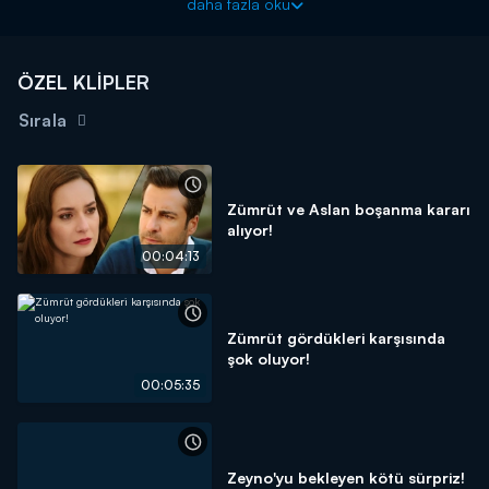
daha fazla oku
bırakmıyor. Peki iki kadının mücadelesi nasıl sonuçlanacak?
Aslan, Zümrüt ve Zeynep arasında çıkan tartışma sonrasında ne
yapacak?
ÖZEL KLİPLER
Sırala
Zümrüt ve Aslan boşanma kararı
alıyor!
00:04:13
Zümrüt gördükleri karşısında
şok oluyor!
00:05:35
Zeyno'yu bekleyen kötü sürpriz!