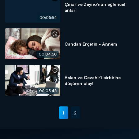
Çınar ve Zeyno'nun eğlenceli
anları
00:05:54
Candan Erçetin - Annem
00:04:50
Aslan ve Cevahir'i birbirine
düşüren olay!
00:05:48
1
2