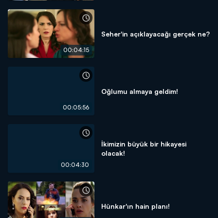
Seher'in açıklayacağı gerçek ne?
00:04:15
Oğlumu almaya geldim!
00:05:56
İkimizin büyük bir hikayesi
olacak!
00:04:30
Hünkar'ın hain planı!