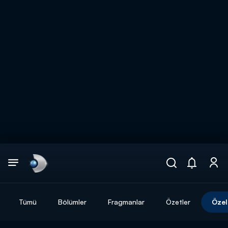
Arama
muhteşem ikili
ARAMA SONUÇLARI
Tümü
Bölümler
Fragmanlar
Özetler
Özel
DİĞER SONUÇLAR