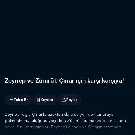
Zeynep ve Zümrüt, Çınar için karşı karşıya!
Takip Et
Kaydet
Paylaş
Zeynep, oğlu Çınar'la uzaktan da olsa yeniden bir araya
gelmenin mutluluğunu yaşarken Zümrüt bu manzara karşısında
sakinliğini koruyamıyor. Zeynep'i evinde ve Çınar'ın etrafında
görmek istemeyen Zümrüt, onu uzaklaştırmak için söylemediğini