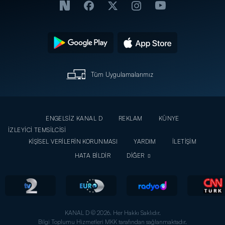
Tüm Uygulamalarımız
ENGELSİZ KANAL D
REKLAM
KÜNYE
İZLEYİCİ TEMSİLCİSİ
KİŞİSEL VERİLERİN KORUNMASI
YARDIM
İLETİŞİM
HATA BİLDİR
DİĞER
KANAL D © 2026. Her Hakkı Saklıdır.
Bilgi Toplumu Hizmetleri MKK tarafından sağlanmaktadır.