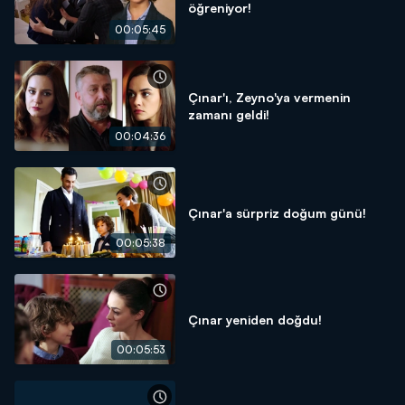
öğreniyor!
00:05:45
Çınar'ı, Zeyno'ya vermenin
zamanı geldi!
00:04:36
Çınar'a sürpriz doğum günü!
00:05:38
Çınar yeniden doğdu!
00:05:53