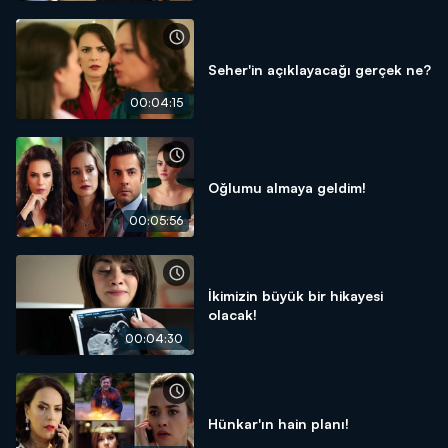
Seher'in açıklayacağı gerçek ne?
00:04:15
Oğlumu almaya geldim!
00:05:56
İkimizin büyük bir hikayesi
olacak!
00:04:30
Hünkar'ın hain planı!