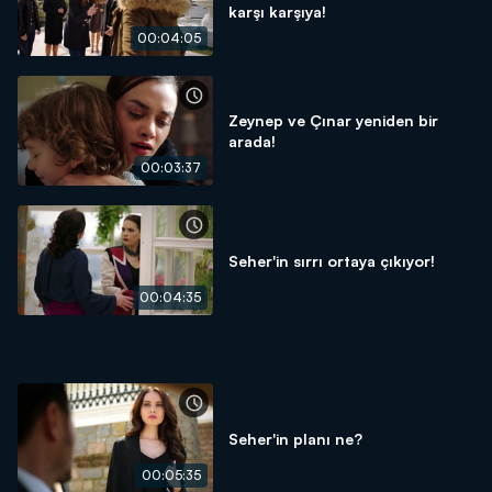
karşı karşıya!
00:04:05
Zeynep ve Çınar yeniden bir
arada!
00:03:37
Seher'in sırrı ortaya çıkıyor!
00:04:35
Seher'in planı ne?
00:05:35