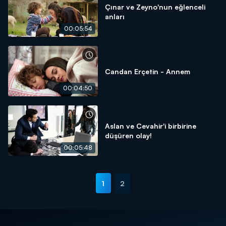
Çınar ve Zeyno'nun eğlenceli
anları
00:05:54
Candan Erçetin - Annem
00:04:50
Aslan ve Cevahir'i birbirine
düşüren olay!
00:05:48
1
2