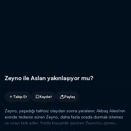
Zeyno ile Aslan yakınlaşıyor mu?
Takip Et
Kaydet
Paylaş
Zeyno, yaşadığı talihsiz olaydan sonra yaralanır. Akbaş Ailesi'nin
evinde tedavisi süren Zeyno, daha fazla orada durmak istemez
ve orayı terk eder. Yolda baygınlık geçiren Zeyno'yu gören
Aslan, onu dağ evine götürür. Dağ evinde güzel zamanlar