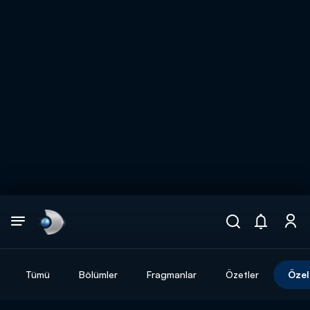
Arama
muhteşem ikili
ARAMA SONUÇLARI
Tümü
Bölümler
Fragmanlar
Özetler
Özel
DİĞER SONUÇLAR