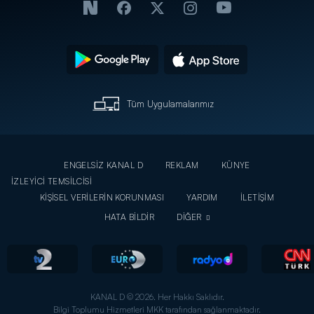
Tüm Uygulamalarımız
ENGELSİZ KANAL D
REKLAM
KÜNYE
İZLEYİCİ TEMSİLCİSİ
KİŞİSEL VERİLERİN KORUNMASI
YARDIM
İLETİŞİM
HATA BİLDİR
DİĞER
KANAL D © 2026. Her Hakkı Saklıdır.
Bilgi Toplumu Hizmetleri MKK tarafından sağlanmaktadır.