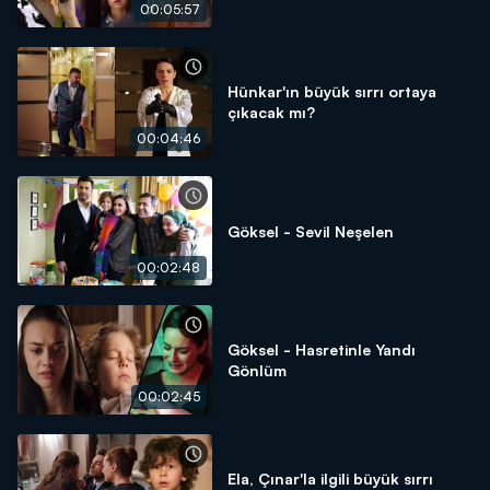
00:05:57
Hünkar'ın büyük sırrı ortaya
çıkacak mı?
00:04:46
Göksel - Sevil Neşelen
00:02:48
Göksel - Hasretinle Yandı
Gönlüm
00:02:45
Ela, Çınar'la ilgili büyük sırrı