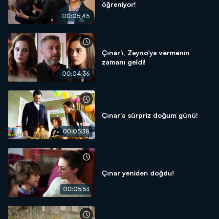
öğreniyor!
00:05:45
Çınar'ı, Zeyno'ya vermenin
zamanı geldi!
00:04:36
Çınar'a sürpriz doğum günü!
00:05:38
Çınar yeniden doğdu!
00:05:53