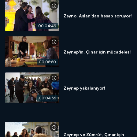
Zeyno, Aslan'dan hesap soruyor!
00:04:49
Zeynep'in, Çınar için mücadelesi!
00:05:50
Zeynep yakalanıyor!
00:04:55
Zeynep ve Zümrüt, Çınar için