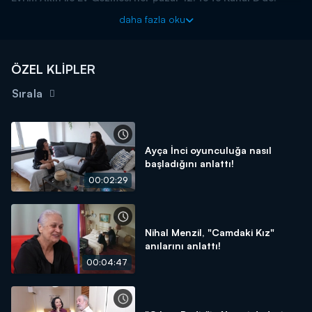
daha fazla oku
ÖZEL KLİPLER
Sırala
Ayça İnci oyunculuğa nasıl
başladığını anlattı!
00:02:29
Nihal Menzil, "Camdaki Kız"
anılarını anlattı!
00:04:47