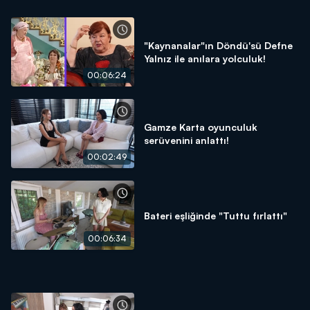
"Kaynanalar"ın Döndü'sü Defne
Yalnız ile anılara yolculuk!
00:06:24
Gamze Karta oyunculuk
serüvenini anlattı!
00:02:49
Bateri eşliğinde "Tuttu fırlattı"
00:06:34