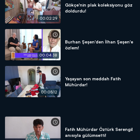
Gökçe'nin plak koleksiyonu göz
doldurdu!
00:02:29
Burhan Şeşen'den İlhan Şeşen'e
özlem!
00:04:38
Yaşayan son meddah Fatih
Mühürdar!
00:05:12
Fatih Mühürdar Öztürk Serengil
anısıyla gülümsetti!