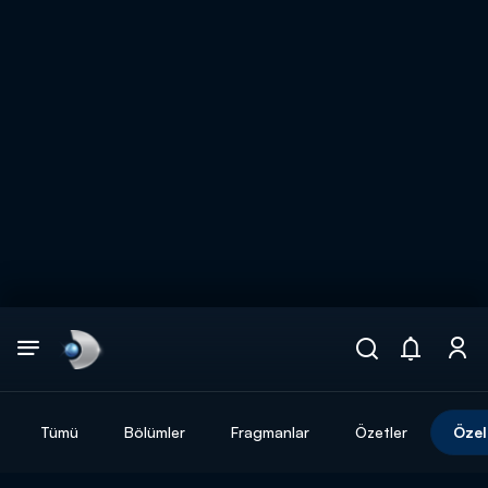
Arama
muhteşem ikili
ARAMA SONUÇLARI
Tümü
Bölümler
Fragmanlar
Özetler
Özel
DİĞER SONUÇLAR