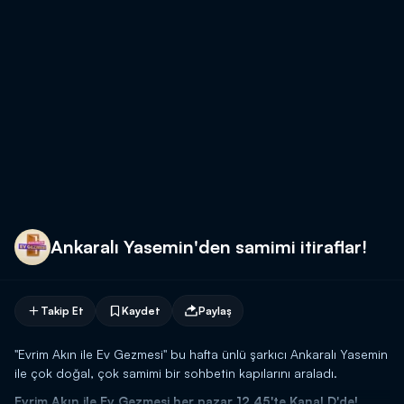
Ankaralı Yasemin'den samimi itiraflar!
Takip Et
Kaydet
Paylaş
"Evrim Akın ile Ev Gezmesi" bu hafta ünlü şarkıcı Ankaralı Yasemin
ile çok doğal, çok samimi bir sohbetin kapılarını araladı.
Evrim Akın ile Ev Gezmesi her pazar 12.45'te Kanal D'de!