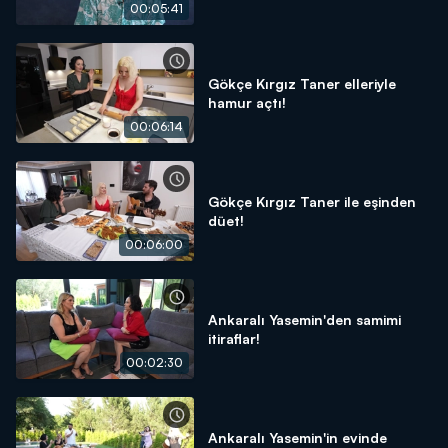
00:05:41
Gökçe Kırgız Taner elleriyle
hamur açtı!
00:06:14
Gökçe Kırgız Taner ile eşinden
düet!
00:06:00
Ankaralı Yasemin'den samimi
itiraflar!
00:02:30
Ankaralı Yasemin'in evinde