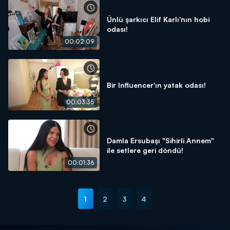
Ünlü şarkıcı Elif Karlı'nın hobi
odası!
00:02:09
Bir Influencer'ın yatak odası!
00:03:35
Damla Ersubaşı "Sihirli Annem"
ile setlere geri döndü!
00:01:36
1
2
3
4