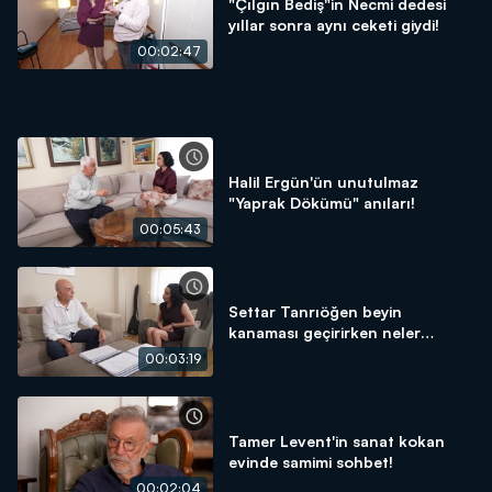
"Çılgın Bediş"in Necmi dedesi
yıllar sonra aynı ceketi giydi!
00:02:47
Halil Ergün'ün unutulmaz
"Yaprak Dökümü" anıları!
00:05:43
Settar Tanrıöğen beyin
kanaması geçirirken neler
yaşadı?
00:03:19
Tamer Levent'in sanat kokan
evinde samimi sohbet!
00:02:04