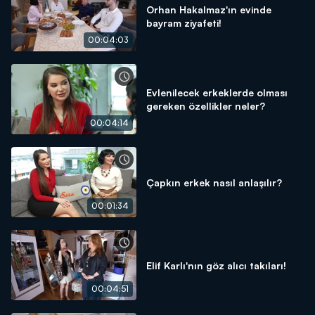
Orhan Hakalmaz'ın evinde
bayram ziyafeti!
00:04:03
Evlenilecek erkeklerde olması
gereken özellikler neler?
00:04:14
Çapkın erkek nasıl anlaşılır?
00:01:34
Elif Karlı'nın göz alıcı takıları!
00:04:51