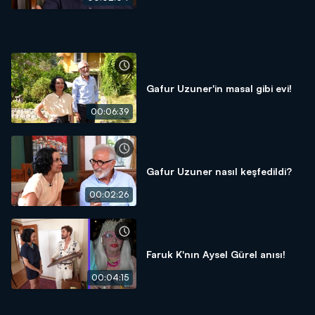
Gafur Uzuner'in masal gibi evi!
00:06:39
Gafur Uzuner nasıl keşfedildi?
00:02:26
Faruk K'nın Aysel Gürel anısı!
00:04:15