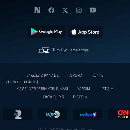
Tüm Uygulamalarımız
ENGELSİZ KANAL D
REKLAM
KÜNYE
İZLEYİCİ TEMSİLCİSİ
KİŞİSEL VERİLERİN KORUNMASI
YARDIM
İLETİŞİM
HATA BİLDİR
DİĞER
KANAL D © 2026. Her Hakkı Saklıdır.