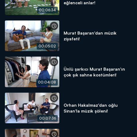
eğlenceli anlar!
00:06:34
Murat Başaran'dan müzik
ziyafeti!
00:05:02
Ünlü şarkıcı Murat Başaran'ın
çok şık sahne kostümleri!
00:04:08
Orhan Hakalmaz'dan oğlu
Sinan'la müzik şöleni!
00:07:36