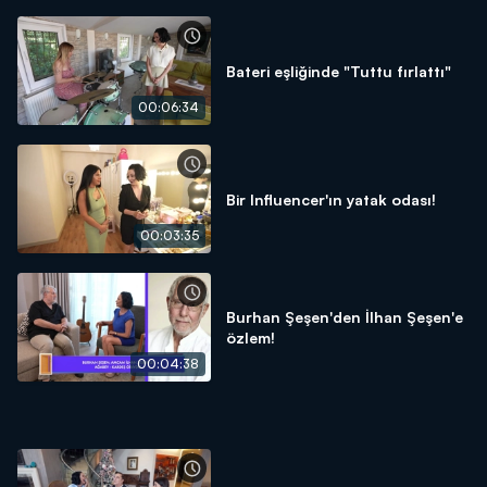
Bateri eşliğinde "Tuttu fırlattı"
00:06:34
Bir Influencer'ın yatak odası!
00:03:35
Burhan Şeşen'den İlhan Şeşen'e
özlem!
00:04:38