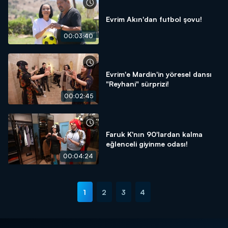
Evrim Akın'dan futbol şovu!
00:03:40
Evrim'e Mardin'in yöresel dansı
"Reyhani" sürprizi!
00:02:45
Faruk K'nın 90'lardan kalma
eğlenceli giyinme odası!
00:04:24
1
2
3
4