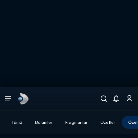
Arama
muhteşem ikili
ARAMA SONUÇLARI
Tümü
Bölümler
Fragmanlar
Özetler
Özel
DİĞER SONUÇLAR