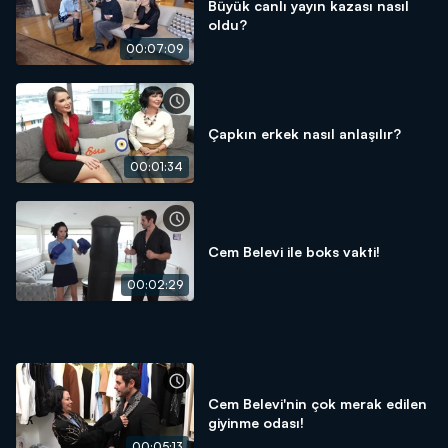
Büyük canlı yayın kazası nasıl
oldu?
00:07:09
Çapkın erkek nasıl anlaşılır?
00:01:34
Cem Belevi ile boks vakti!
00:02:29
Cem Belevi'nin çok merak edilen
giyinme odası!
00:05:13