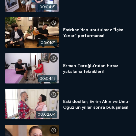
00:04:51
Emirkan'dan unutulmaz "İçim
Yanar" performansı!
00:01:21
Erman Toroğlu'ndan hırsız
yakalama teknikleri!
00:04:13
Eski dostlar; Evrim Akın ve Umut
Oğuz'un yıllar sonra buluşması!
00:02:04