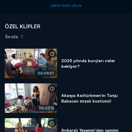
Evrim Akın ile Ev Gezmesi her pazar 12.45'te Kanal D'de!
daha fazla oku
ÖZEL KLİPLER
Sırala
2025 yılında burçları neler
bekliyor?
00:09:57
Akasya Asıltürkmen'in Tanju
Babacan imzalı kostümü!
00:03:16
Ankaralı Yasemin'den samimi