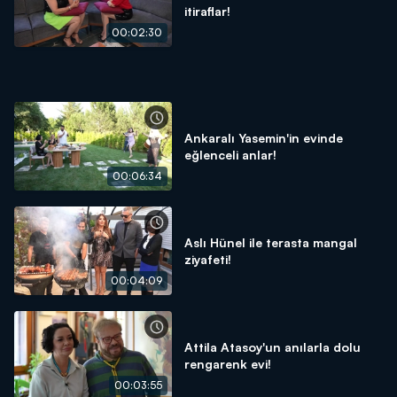
itiraflar!
00:02:30
Ankaralı Yasemin'in evinde
eğlenceli anlar!
00:06:34
Aslı Hünel ile terasta mangal
ziyafeti!
00:04:09
Attila Atasoy'un anılarla dolu
rengarenk evi!
00:03:55