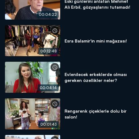
Eski günlerini anlatan Mehmet
Ali Erbil, gözyaşlarını tutamadı!
00:04:22
Esra Balamir'in mini mağazası!
00:12:48
Evlenilecek erkeklerde olması
gereken özellikler neler?
00:04:14
Rengarenk çiçeklerle dolu bir
salon!
00:01:43