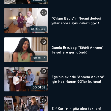
"Çılgın Bediş"in Necmi dedesi
yıllar sonra aynı ceketi giydi!
00:02:47
Damla Ersubaşı "Sihirli Annem"
ile setlere geri döndü!
00:01:36
Ege'nin evinde "Annem Ankara"
için hazırlanan 90'lar kutusu!
00:01:52
Elif Karlı'nın göz alıcı takıları!