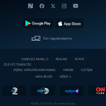
Tüm Uygulamalarımız
ENGELSİZ KANAL D
REKLAM
KÜNYE
İZLEYİCİ TEMSİLCİSİ
KİŞİSEL VERİLERİN KORUNMASI
YARDIM
İLETİŞİM
HATA BİLDİR
DİĞER
KANAL D © 2026. Her Hakkı Saklıdır.