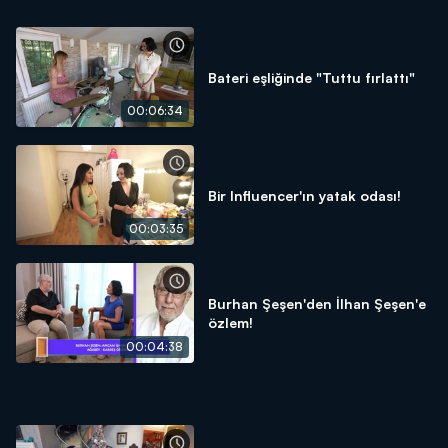
Bateri eşliğinde "Tuttu fırlattı"
00:06:34
Bir Influencer'ın yatak odası!
00:03:35
Burhan Şeşen'den İlhan Şeşen'e
özlem!
00:04:38