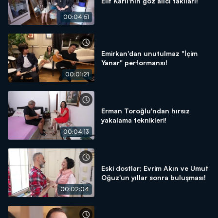
Elif Karlı'nın göz alıcı takıları!
00:04:51
Emirkan'dan unutulmaz "İçim
Yanar" performansı!
00:01:21
Erman Toroğlu'ndan hırsız
yakalama teknikleri!
00:04:13
Eski dostlar; Evrim Akın ve Umut
Oğuz'un yıllar sonra buluşması!
00:02:04