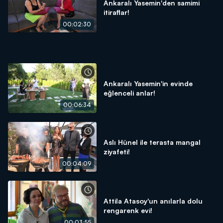
Ankaralı Yasemin'den samimi
itiraflar!
00:02:30
Ankaralı Yasemin'in evinde
eğlenceli anlar!
00:06:34
Aslı Hünel ile terasta mangal
ziyafeti!
00:04:09
Attila Atasoy'un anılarla dolu
rengarenk evi!
00:03:55