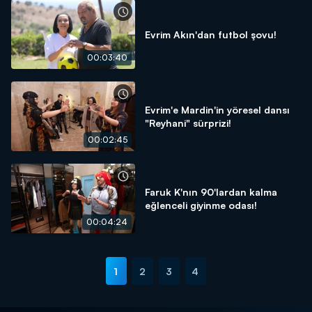
Evrim Akın'dan futbol şovu!
00:03:40
Evrim'e Mardin'in yöresel dansı
"Reyhani" sürprizi!
00:02:45
Faruk K'nın 90'lardan kalma
eğlenceli giyinme odası!
00:04:24
1
2
3
4