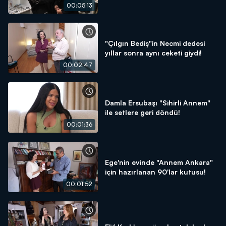
00:05:13
"Çılgın Bediş"in Necmi dedesi
yıllar sonra aynı ceketi giydi!
00:02:47
Damla Ersubaşı "Sihirli Annem"
ile setlere geri döndü!
00:01:36
Ege'nin evinde "Annem Ankara"
için hazırlanan 90'lar kutusu!
00:01:52