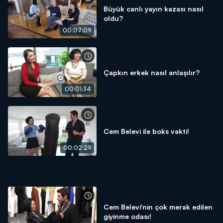
Büyük canlı yayın kazası nasıl
oldu?
00:07:09
Çapkın erkek nasıl anlaşılır?
00:01:34
Cem Belevi ile boks vakti!
00:02:29
Cem Belevi'nin çok merak edilen
giyinme odası!