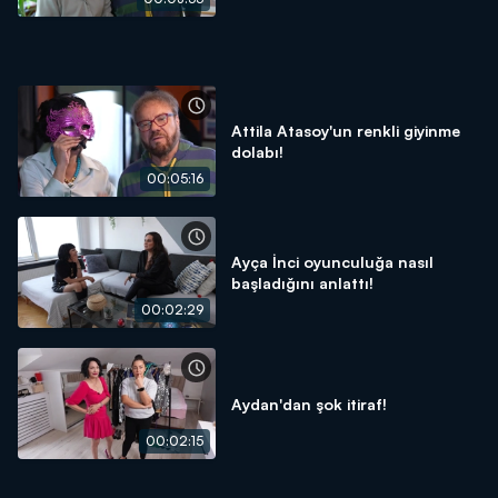
Attila Atasoy'un renkli giyinme
dolabı!
00:05:16
Ayça İnci oyunculuğa nasıl
başladığını anlattı!
00:02:29
Aydan'dan şok itiraf!
00:02:15