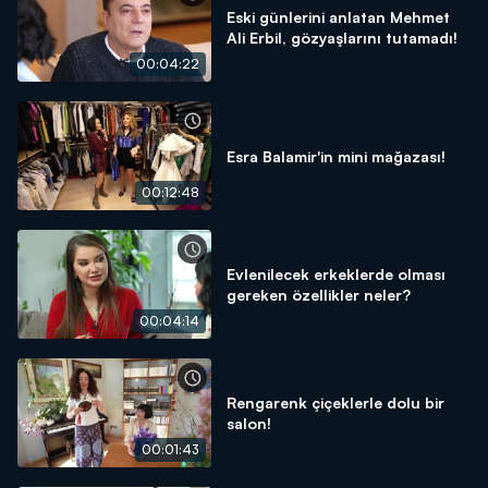
Eski günlerini anlatan Mehmet
Ali Erbil, gözyaşlarını tutamadı!
00:04:22
Esra Balamir'in mini mağazası!
00:12:48
Evlenilecek erkeklerde olması
gereken özellikler neler?
00:04:14
Rengarenk çiçeklerle dolu bir
salon!
00:01:43