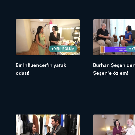
YENİ BÖLÜM
Y
Bir Influencer'ın yatak
Burhan Şeşen'den
odası!
Şeşen'e özlem!