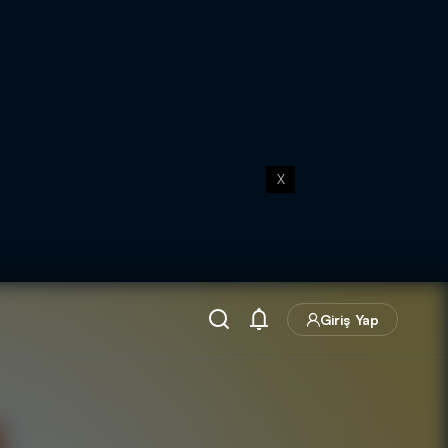
X
Giriş Yap