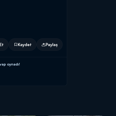
Et
Kaydet
Paylaş
evap oynadı!