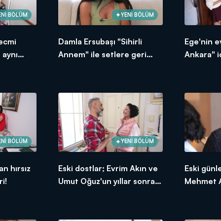
ENİ BÖLÜM
YENİ BÖLÜM
Necmi
Damla Ersubaşı "Sihirli
Ege'nin 
 aynı
Annem" ile setlere geri
Ankara" i
döndü!
90'lar ku
ENİ BÖLÜM
YENİ BÖLÜM
n hırsız
Eski dostlar; Evrim Akın ve
Eski günl
i!
Umut Oğuz'un yıllar sonra
Mehmet Al
buluşması!
gözyaşlar