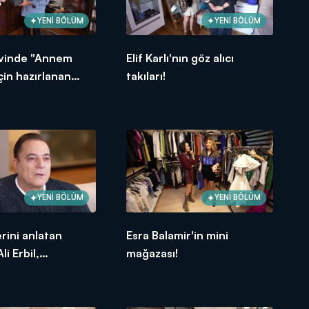
YENİ BÖLÜM
YENİ BÖLÜM
evinde "Annem
Elif Karlı'nın göz alıcı
çin hazırlanan
takıları!
tusu!
YENİ BÖLÜM
YENİ BÖLÜM
erini anlatan
Esra Balamir'in mini
i Erbil,
mağazası!
ını tutamadı!