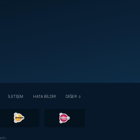
İLETİŞİM
HATA BİLDİR
DİĞER
dır.