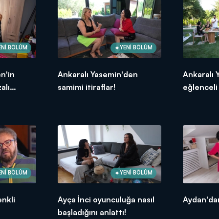
ENİ BÖLÜM
YENİ BÖLÜM
n'in
Ankaralı Yasemin'den
Ankaralı 
alı
samimi itiraflar!
eğlenceli
ENİ BÖLÜM
YENİ BÖLÜM
enkli
Ayça İnci oyunculuğa nasıl
Aydan'dan
başladığını anlattı!