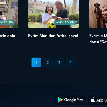
ENİ BÖLÜM
YENİ BÖLÜM
rle dolu
Evrim Akın'dan futbol şovu!
Evrim'e M
dansı "Re
1
2
3
4