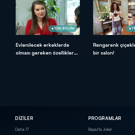
YENİ BÖLÜM
Y
Evlenilecek erkeklerde
Rengarenk çiçekle
olması gereken özellikler
bir salon!
neler?
DİZİLER
PROGRAMLAR
Daha 17
Beyaz'la Joker