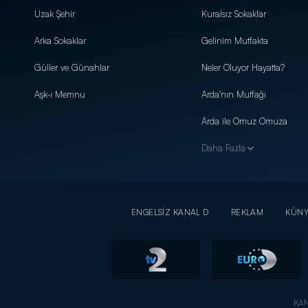
Uzak Şehir
Kuralsız Sokaklar
Arka Sokaklar
Gelinim Mutfakta
Güller ve Günahlar
Neler Oluyor Hayatta?
Aşk-ı Memnu
Arda'nın Mutfağı
Arda ile Omuz Omuza
Daha Fazla
ENGELSİZ KANAL D
REKLAM
KÜN
KAN