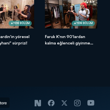
YENİ BÖLÜM
YENİ BÖLÜM
ardin'in yöresel
Faruk K'nın 90'lardan
yhani" sürprizi!
kalma eğlenceli giyinme
odası!