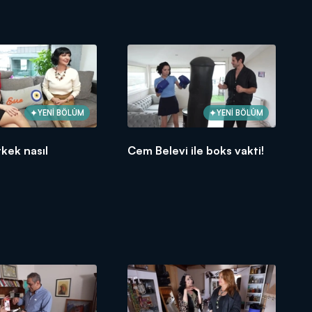
YENİ BÖLÜM
YENİ BÖLÜM
kek nasıl
Cem Belevi ile boks vakti!