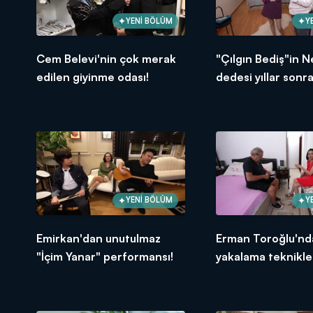
YENİ BÖLÜM
Y
Cem Belevi'nin çok merak
"Çılgın Bediş"in 
edilen giyinme odası!
dedesi yıllar sonra
ceketi giydi!
YENİ BÖLÜM
Y
Emirkan'dan unutulmaz
Erman Toroğlu'nda
"İçim Yanar" performansı!
yakalama teknikler