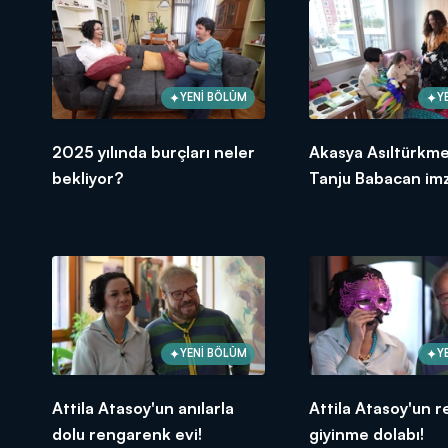
YENİ BÖLÜM
Y
2025 yılında burçları neler
Akasya Asıltürkme
bekliyor?
Tanju Babacan imz
kostümü!
YENİ BÖLÜM
Y
Attila Atasoy'un anılarla
Attila Atasoy'un r
dolu rengarenk evi!
giyinme dolabı!