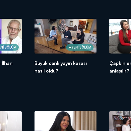
ENİ BÖLÜM
YENİ BÖLÜM
 İlhan
Büyük canlı yayın kazası
Çapkın er
nasıl oldu?
anlaşılır?