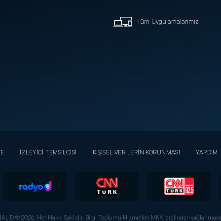
Tüm Uygulamalarımız
YE
İZLEYİCİ TEMSİLCİSİ
KİŞİSEL VERİLERİN KORUNMASI
YARDIM
AL D © 2026. Her Hakkı Saklıdır.
Bilgi Toplumu Hizmetleri MKK tarafından sağlanmakta