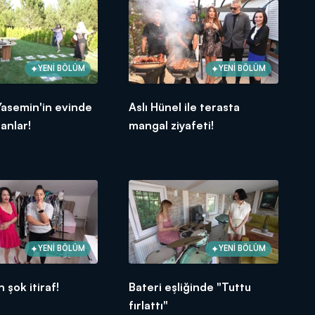
YENİ BÖLÜM
YENİ BÖLÜM
Yasemin'in evinde
Aslı Hünel ile terasta
 anlar!
mangal ziyafeti!
YENİ BÖLÜM
YENİ BÖLÜM
 şok itiraf!
Bateri eşliğinde "Tuttu
fırlattı"