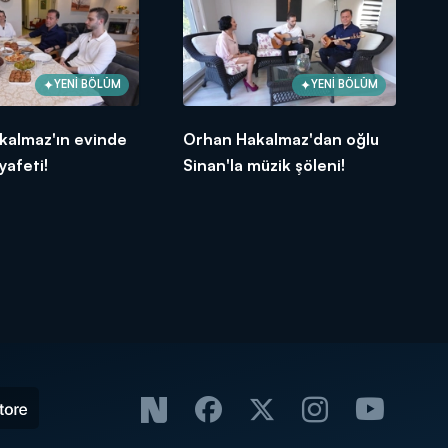
YENİ BÖLÜM
YENİ BÖLÜM
kalmaz'ın evinde
Orhan Hakalmaz'dan oğlu
yafeti!
Sinan'la müzik şöleni!