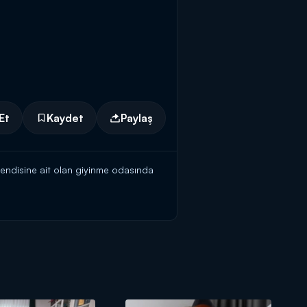
Et
Kaydet
Paylaş
 kendisine ait olan giyinme odasında