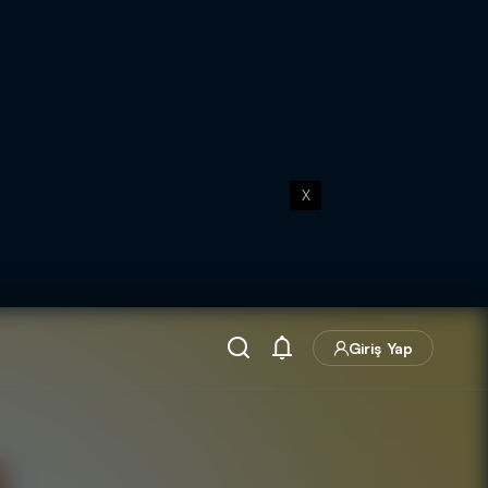
X
Giriş Yap