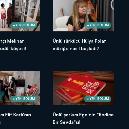
YENİ BÖLÜM
YENİ BÖLÜM
tçı Melihat
Ünlü türkücü Hülya Polat
 ödül köşesi!
müziğe nasıl başladı?
YENİ BÖLÜM
YENİ BÖLÜM
cı Elif Karlı'nın
Ünlü şarkıcı Ege'nin "Kedice
ı!
Bir Sevda"sı!