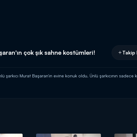
şaran'ın çok şık sahne kostümleri!
Takip 
ünlü şarkıcı Murat Başaran'ın evine konuk oldu. Ünlü şarkıcının sadece
 12.45'te Kanal D'de!