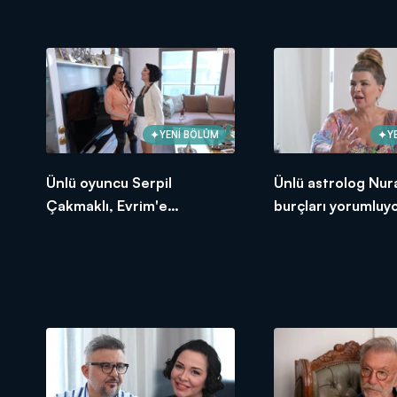
giyinme dolabı!
kostümleri!
YENİ BÖLÜM
Y
Ünlü oyuncu Serpil
Ünlü astrolog Nur
Çakmaklı, Evrim'e
burçları yorumluyo
salonunun kapılarını açtı!