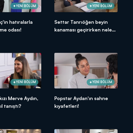
YENİ BÖLÜM
YENİ BÖLÜM
iç'in hatıralarla
Settar Tanrıöğen beyin
nme odası!
kanaması geçirirken neler
yaşadı?
YENİ BÖLÜM
YENİ BÖLÜM
kızı Merve Aydın,
Popstar Aydan'ın sahne
ıl tanıştı?
kıyafetleri!