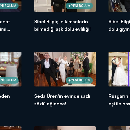
ENİ BÖLÜM
YENİ BÖLÜM
sanat
Sibel Bilgiç'in kimselerin
Sibel Bilg
imi
bilmediği aşk dolu evliliği!
dolu giyi
ENİ BÖLÜM
YENİ BÖLÜM
eden
Seda Üren'in evinde sazlı
Rüzgarın 
sözlü eğlence!
eşi ile nas