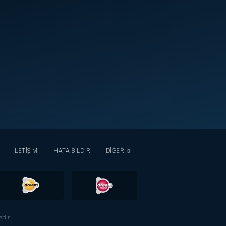
İLETİŞİM
HATA BİLDİR
DİĞER
dır.