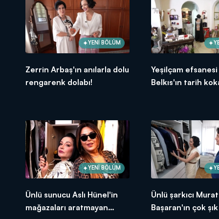
YENİ BÖLÜM
Y
Zerrin Arbaş'ın anılarla dolu
Yeşilçam efsanesi
rengarenk dolabı!
Belkıs'ın tarih kok
YENİ BÖLÜM
Y
Ünlü sunucu Aslı Hünel'in
Ünlü şarkıcı Murat
mağazaları aratmayan
Başaran'ın çok şı