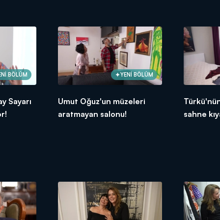
mı etti?
ENİ BÖLÜM
YENİ BÖLÜM
ay Sayarı
Umut Oğuz'un müzeleri
Türkü'nün
r!
aratmayan salonu!
sahne kıy