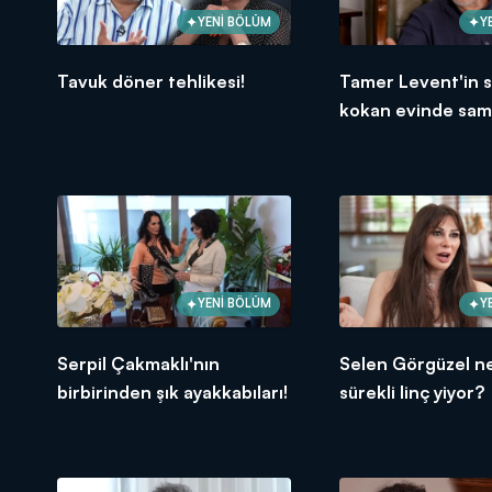
YENİ BÖLÜM
Y
Tavuk döner tehlikesi!
Tamer Levent'in 
kokan evinde sam
sohbet!
YENİ BÖLÜM
Y
Serpil Çakmaklı'nın
Selen Görgüzel n
birbirinden şık ayakkabıları!
sürekli linç yiyor?