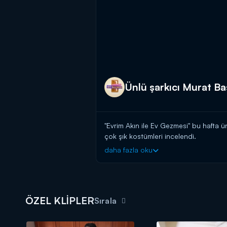
Ünlü şarkıcı Murat Ba
"Evrim Akın ile Ev Gezmesi" bu hafta 
çok şık kostümleri incelendi.
daha fazla oku
Evrim Akın ile Ev Gezmesi her pazar
ÖZEL KLİPLER
Sırala