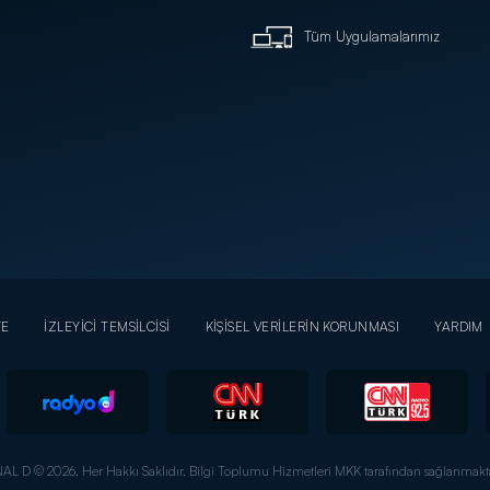
Tüm Uygulamalarımız
YE
İZLEYİCİ TEMSİLCİSİ
KİŞİSEL VERİLERİN KORUNMASI
YARDIM
AL D © 2026. Her Hakkı Saklıdır.
Bilgi Toplumu Hizmetleri MKK tarafından sağlanmakta