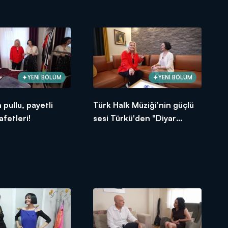
YENİ BÖLÜM
YENİ BÖLÜM
 pullu, payetli
Türk Halk Müziği'nin güçlü
afetleri!
sesi Türkü'den "Diyar
Diyar" yorumu!