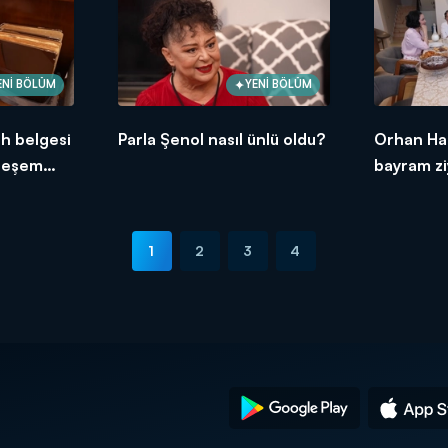
ENİ BÖLÜM
YENİ BÖLÜM
ih belgesi
Parla Şenol nasıl ünlü oldu?
Orhan Ha
hteşem
bayram zi
1
2
3
4