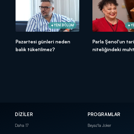
YENİ BÖLÜM
Y
Pazartesi günleri neden
Parla Şenol'un tar
balık tüketilmez?
niteliğindeki mu
arşivi!
DİZİLER
PROGRAMLAR
Daha 17
Beyaz'la Joker