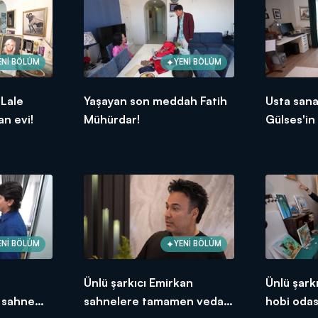
ENİ BÖLÜM
YENİ BÖLÜM
 Lale
Yaşayan son meddah Fatih
Usta sana
an evi!
Mühürdar!
Gülses'in
ENİ BÖLÜM
YENİ BÖLÜM
Ünlü şarkıcı Emirkan
Ünlü şarkı
k sahne
sahnelere tamamen veda
hobi odas