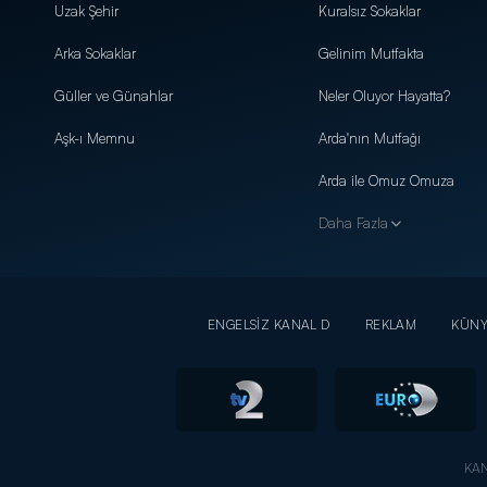
Uzak Şehir
Kuralsız Sokaklar
Arka Sokaklar
Gelinim Mutfakta
Güller ve Günahlar
Neler Oluyor Hayatta?
Aşk-ı Memnu
Arda'nın Mutfağı
Arda ile Omuz Omuza
Daha Fazla
ENGELSİZ KANAL D
REKLAM
KÜN
KAN