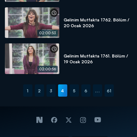
Gelinim Mutfakta 1762. Bölüm /
20 Ocak 2026
02:00:53
Gelinim Mutfakta 1761. Bölüm /
19 Ocak 2026
02:00:56
1
2
3
4
5
6
...
61