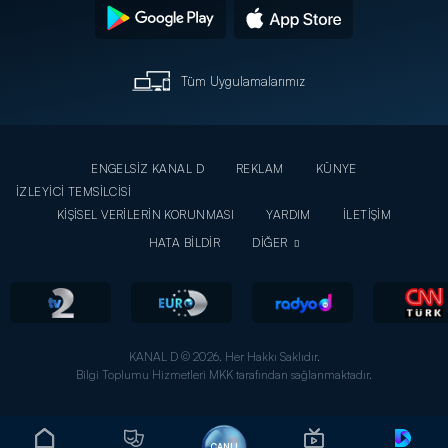
Tüm Uygulamalarımız
ENGELSİZ KANAL D
REKLAM
KÜNYE
İZLEYİCİ TEMSİLCİSİ
KİŞİSEL VERİLERİN KORUNMASI
YARDIM
İLETİŞİM
HATA BİLDİR
DİĞER
KANAL D © 2026. Her Hakkı Saklıdır.
Bilgi Toplumu Hizmetleri MKK tarafından sağlanmaktadır.
CANLI