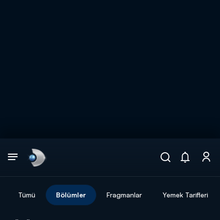
Arama
muhteşem ikili
ARAMA SONUÇLARI
Tümü
Bölümler
Fragmanlar
Yemek Tarifleri
DİĞER SONUÇLAR