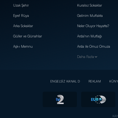
Uzak Şehir
Kuralsız Sokaklar
Eşref Rüya
Gelinim Mutfakta
Arka Sokaklar
Neler Oluyor Hayatta?
Güller ve Günahlar
Arda'nın Mutfağı
Aşk-ı Memnu
Arda ile Omuz Omuza
Daha Fazla
ENGELSİZ KANAL D
REKLAM
KÜN
KAN