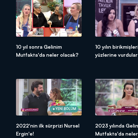
10 yıl sonra Gelinim
10 yılın birikmişler
Mutfakta'da neler olacak?
yüzlerine vurdular
YENİ BÖLÜM
2022'nin ilk sürprizi Nursel
2023 yılında Geli
Ergin'e!
Mutfakta'da neler