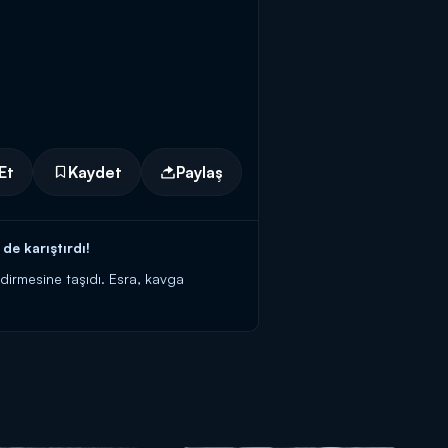
Et
Kaydet
Paylaş
e karıştırdı!
dirmesine taşıdı. Esra, kavga
rar sinirlenmeye başladı ve ikili