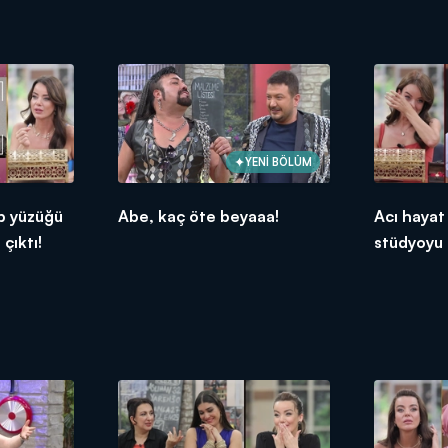
YENİ BÖLÜM
ıp yüzüğü
Abe, kaç öte beyaaa!
Acı hayat
 çıktı!
stüdyoyu 
boğdu!