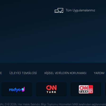
Tüm Uygulamalarımız
YE
İZLEYİCİ TEMSİLCİSİ
KİŞİSEL VERİLERİN KORUNMASI
YARDIM
AL D © 2026. Her Hakkı Saklıdır.
Bilgi Toplumu Hizmetleri MKK tarafından sağlanmakta