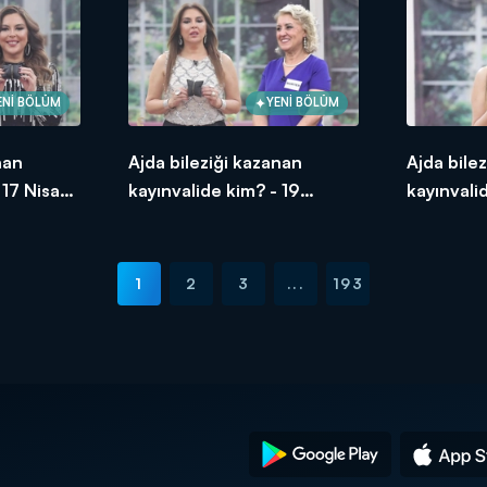
ENİ BÖLÜM
YENİ BÖLÜM
nan
Ajda bileziği kazanan
Ajda bile
 17 Nisan
kayınvalide kim? - 19
kayınvali
Haziran 2026
2026
1
2
3
...
193