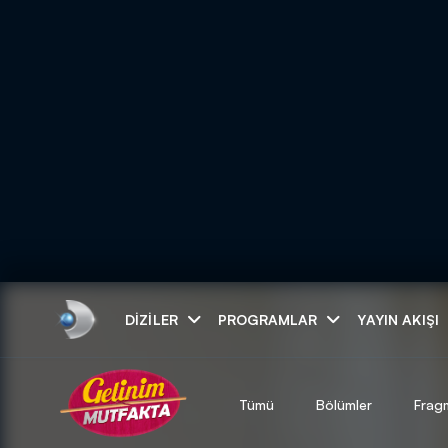
Arama
DIZILER
PROGRAMLAR
YAYIN AKIŞI
ARAMA SONUÇLAR
Tümü
Bölümler
Frag