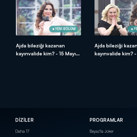
YENİ BÖLÜM
Y
Ajda bileziği kazanan
Ajda bileziği kaza
kayınvalide kim? - 15 Mayıs
kayınvalide kim? -
2026
2026
DİZİLER
PROGRAMLAR
Daha 17
Beyaz'la Joker