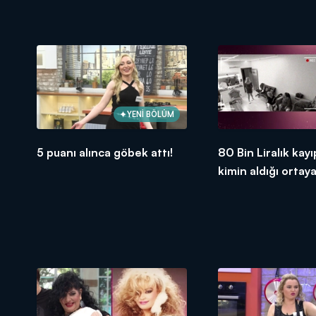
YENİ BÖLÜM
5 puanı alınca göbek attı!
80 Bin Liralık kay
kimin aldığı ortaya