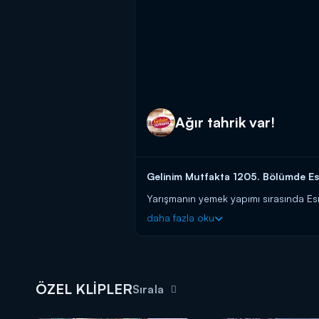
Ağır tahrik var!
Gelinim Mutfakta 1205.
Bölümde Esr
Yarışmanın yemek yapımı sırasında Esr
esnasındaki alaycı tavrını bu anlarda d
daha fazla oku
arasında sert sataşmalar yaşandı.
Gelinim Mutfakta, hafta içi her gün
ÖZEL KLİPLER
Sırala