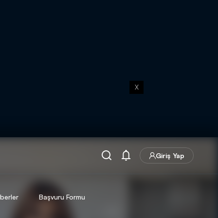
X
Giriş Yap
berler
Başvuru Formu