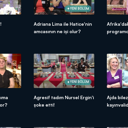
YENİ BÖLÜM
!
Adriana Lima ile Hatice'nin
Afrika'da
amcasının ne işi olur?
programd
YENİ BÖLÜM
nıma
Agresif tadım Nursel Ergin'i
Ajda bile
yor?
şoke etti!
kayınvali
2026