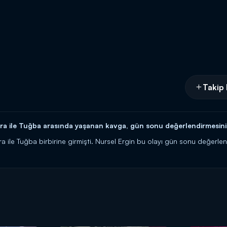
Takip 
a ile Tuğba arasında yaşanan kavga, gün sonu değerlendirmesini d
a ile Tuğba birbirine girmişti. Nursel Ergin bu olayı gün sonu değerlen
a devam ettirince Nursel Ergin'i bile deli etmeyi başardı. Tuğba da, tek
 saat 13.00'da Kanal D'de!