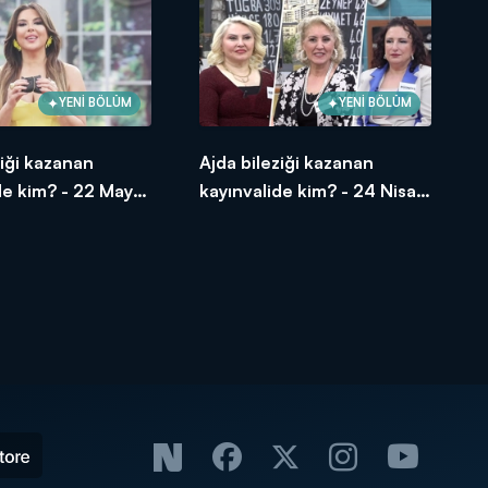
YENİ BÖLÜM
YENİ BÖLÜM
ziği kazanan
Ajda bileziği kazanan
de kim? - 22 Mayıs
kayınvalide kim? - 24 Nisan
2026