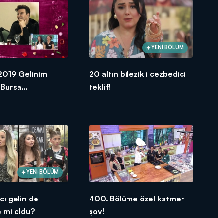
YENİ BÖLÜM
 2019 Gelinim
20 altın bilezikli cezbedici
 Bursa
teklif!
inde neler
YENİ BÖLÜM
cı gelin de
400. Bölüme özel katmer
e mi oldu?
şov!