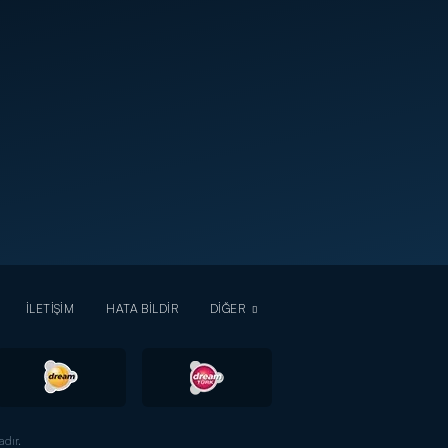
İLETİŞİM
HATA BİLDİR
DİĞER
dır.