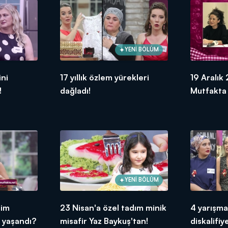
YENİ BÖLÜM
ini
17 yıllık özlem yürekleri
19 Aralık
!
dağladı!
Mutfakta
seçmeler
yaşandı?
YENİ BÖLÜM
nim
23 Nisan'a özel tadım minik
4 yarışma
 yaşandı?
misafir Yaz Baykuş'tan!
diskalifiy