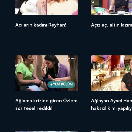
Acıların kadını Reyhan!
Açız aç, altın lazım
YENİ BÖLÜM
Ağlama krizine giren Özlem
Ağlayan Aysel Ha
zor teselli edildi!
haksızlık mı yapılı