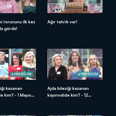
ki torununu ilk kez
Ağır tahrik var!
a gördü!
YENİ BÖLÜM
YENİ BÖLÜM
ziği kazanan
Ajda bileziği kazanan
de kim? - 1 Mayıs
kayınvalide kim? - 12
Haziran 2026