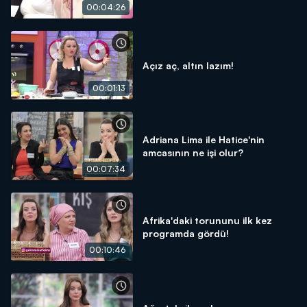
00:04:26
Açız aç, altın lazım!
00:01:13
Adriana Lima ile Hatice'nin
amcasının ne işi olur?
00:07:34
Afrika'daki torununu ilk kez
programda gördü!
00:10:46