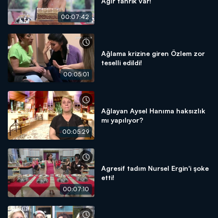
Ağır tahrik var!
00:07:42
Ağlama krizine giren Özlem zor
teselli edildi!
00:05:01
Ağlayan Aysel Hanıma haksızlık
mı yapılıyor?
00:05:29
Agresif tadım Nursel Ergin'i şoke
etti!
00:07:10