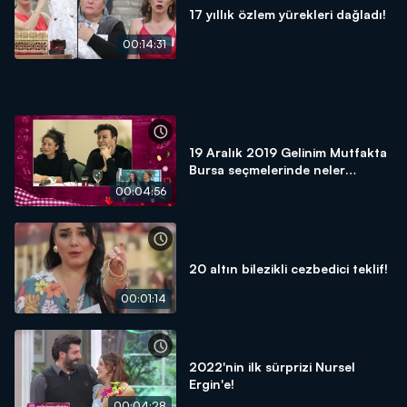
17 yıllık özlem yürekleri dağladı!
00:14:31
19 Aralık 2019 Gelinim Mutfakta
Bursa seçmelerinde neler
yaşandı?
00:04:56
20 altın bilezikli cezbedici teklif!
00:01:14
2022'nin ilk sürprizi Nursel
Ergin'e!
00:04:28