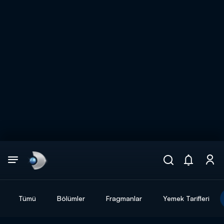
Arama
muhteşem ikili
ARAMA SONUÇLARI
Tümü
Bölümler
Fragmanlar
Yemek Tarifleri
DİĞER SONUÇLAR