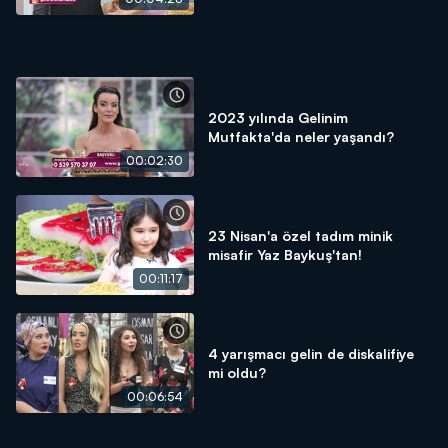
2023 yılında Gelinim
Mutfakta'da neler yaşandı?
00:02:30
23 Nisan'a özel tadım minik
misafir Yaz Baykuş'tan!
00:11:17
4 yarışmacı gelin de diskalifiye
mi oldu?
00:06:54