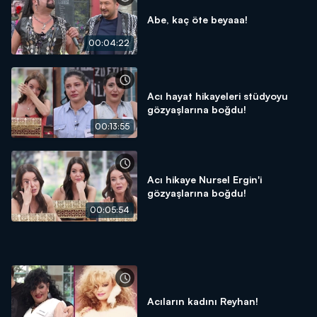
Abe, kaç öte beyaaa!
00:04:22
Acı hayat hikayeleri stüdyoyu
gözyaşlarına boğdu!
00:13:55
Acı hikaye Nursel Ergin'i
gözyaşlarına boğdu!
00:05:54
Acıların kadını Reyhan!