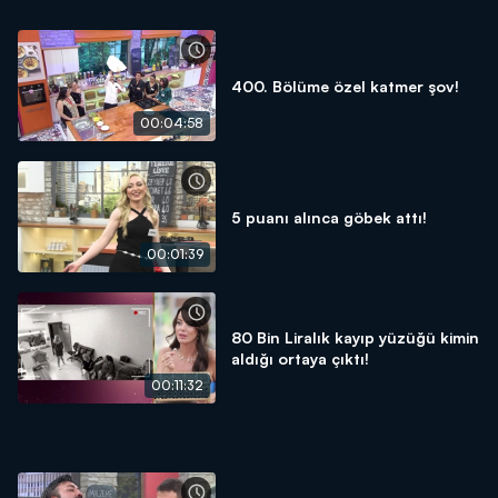
400. Bölüme özel katmer şov!
00:04:58
5 puanı alınca göbek attı!
00:01:39
80 Bin Liralık kayıp yüzüğü kimin
aldığı ortaya çıktı!
00:11:32