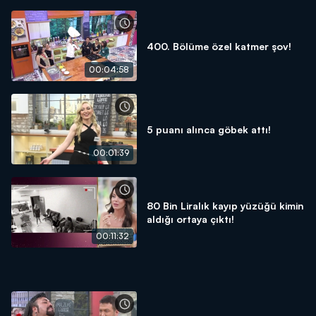
400. Bölüme özel katmer şov!
00:04:58
5 puanı alınca göbek attı!
00:01:39
80 Bin Liralık kayıp yüzüğü kimin
aldığı ortaya çıktı!
00:11:32