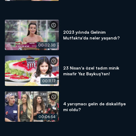
2023 yılında Gelinim
Mutfakta'da neler yaşandı?
00:02:30
23 Nisan'a özel tadım minik
misafir Yaz Baykuş'tan!
00:11:17
4 yarışmacı gelin de diskalifiye
mi oldu?
00:06:54