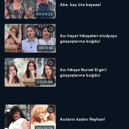
Abe, kaç öte beyaaa!
00:04:22
Acı hayat hikayeleri stüdyoyu
gözyaşlarına boğdu!
00:13:55
Acı hikaye Nursel Ergin'i
gözyaşlarına boğdu!
00:05:54
Acıların kadını Reyhan!
00:04:26