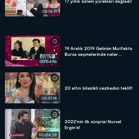
17 yıllık özlem yürekleri dağladı!
00:14:31
19 Aralık 2019 Gelinim Mutfakta
Bursa seçmelerinde neler
yaşandı?
00:04:56
20 altın bilezikli cezbedici teklif!
00:01:14
2022'nin ilk sürprizi Nursel
Ergin'e!
00:04:28