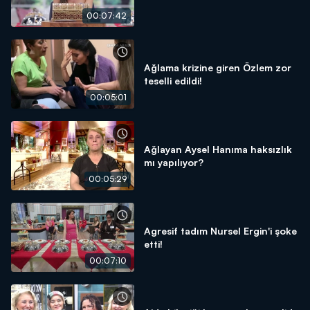
00:07:42
Ağlama krizine giren Özlem zor
teselli edildi!
00:05:01
Ağlayan Aysel Hanıma haksızlık
mı yapılıyor?
00:05:29
Agresif tadım Nursel Ergin'i şoke
etti!
00:07:10