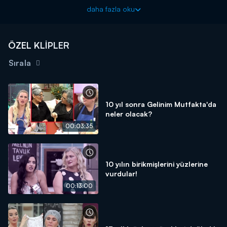
mutfaktaki herkes ile kavga etmeye başladı. Sinirlerine engel
daha fazla oku
olamayan Arzu önce ağladı, sonrasında ise öfkesini mutfak
gereçlerini yere fırlatarak geçirmeye çalıştı. Diğer yarışmacılar
Arzu'nun bu tavrından dolayı şok yaşadılar.
ÖZEL KLİPLER
Sırala
10 yıl sonra Gelinim Mutfakta'da
neler olacak?
00:03:35
10 yılın birikmişlerini yüzlerine
vurdular!
00:13:00