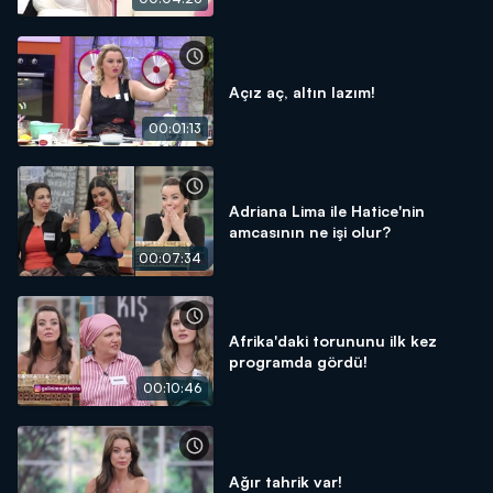
Açız aç, altın lazım!
00:01:13
Adriana Lima ile Hatice'nin
amcasının ne işi olur?
00:07:34
Afrika'daki torununu ilk kez
programda gördü!
00:10:46
Ağır tahrik var!