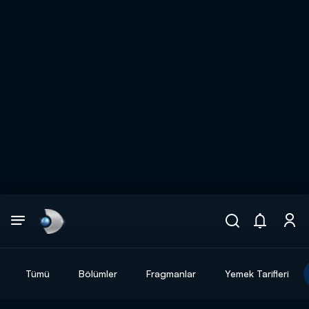
Arama
muhteşem ikili
ARAMA SONUÇLARI
Tümü
Bölümler
Fragmanlar
Yemek Tarifleri
DİĞER SONUÇLAR