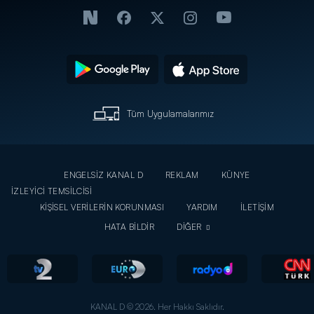
Tüm Uygulamalarımız
ENGELSİZ KANAL D
REKLAM
KÜNYE
İZLEYİCİ TEMSİLCİSİ
KİŞİSEL VERİLERİN KORUNMASI
YARDIM
İLETİŞİM
HATA BİLDİR
DİĞER
KANAL D © 2026. Her Hakkı Saklıdır.