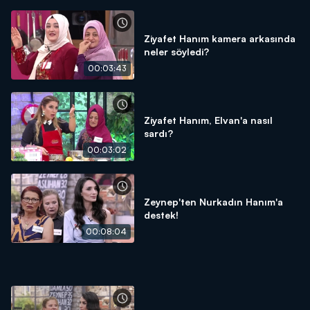
Ziyafet Hanım kamera arkasında
neler söyledi?
00:03:43
Ziyafet Hanım, Elvan'a nasıl
sardı?
00:03:02
Zeynep'ten Nurkadın Hanım'a
destek!
00:08:04