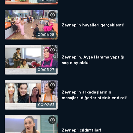
Zeynep'in hayalleri gerçekleşti!
00:06:28
Zeynep'in, Ayşe Hanıma yaptığı
saç olay oldu!
00:05:27
Zeynep'in arkadaşlarının
mesajları diğerlerini sinirlendirdi!
00:02:53
Zeynep'i çıldırttılar!