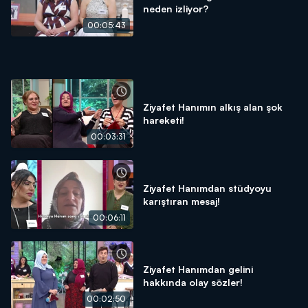
neden izliyor?
00:05:43
Ziyafet Hanımın alkış alan şok
hareketi!
00:03:31
Ziyafet Hanımdan stüdyoyu
karıştıran mesaj!
00:06:11
Ziyafet Hanımdan gelini
hakkında olay sözler!
00:02:50