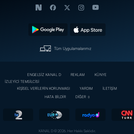
Tüm Uygulamalarımız
ENGELSİZ KANAL D
REKLAM
KÜNYE
İZLEYİCİ TEMSİLCİSİ
KİŞİSEL VERİLERİN KORUNMASI
YARDIM
İLETİŞİM
HATA BİLDİR
DİĞER
KANAL D © 2026. Her Hakkı Saklıdır.