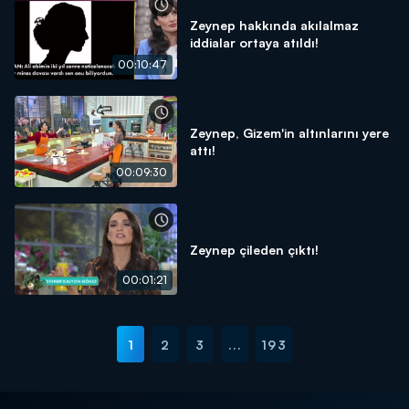
Zeynep hakkında akılalmaz
iddialar ortaya atıldı!
00:10:47
Zeynep, Gizem'in altınlarını yere
attı!
00:09:30
Zeynep çileden çıktı!
00:01:21
1
2
3
...
193