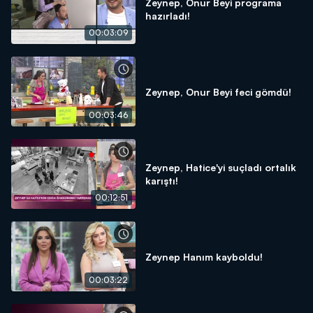
Zeynep, Onur Beyi programa
hazırladı!
00:03:09
Zeynep, Onur Beyi feci gömdü!
00:03:46
Zeynep, Hatice'yi suçladı ortalık
karıştı!
00:12:51
Zeynep Hanım kayboldu!
00:03:22