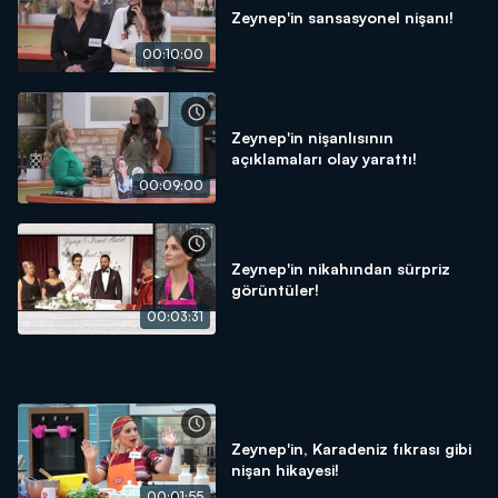
Zeynep'in sansasyonel nişanı!
00:10:00
Zeynep'in nişanlısının
açıklamaları olay yarattı!
00:09:00
Zeynep'in nikahından sürpriz
görüntüler!
00:03:31
Zeynep'in, Karadeniz fıkrası gibi
nişan hikayesi!
00:01:55