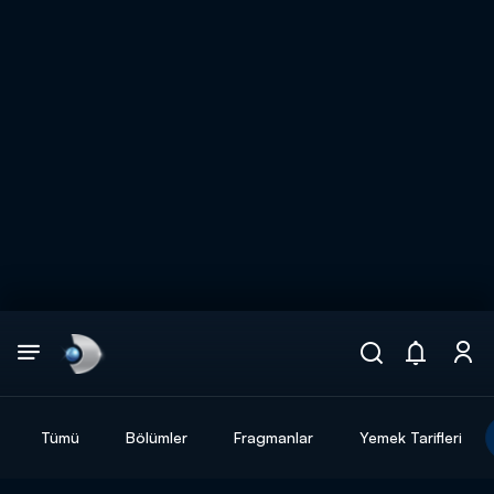
Arama
muhteşem ikili
ARAMA SONUÇLARI
Tümü
Bölümler
Fragmanlar
Yemek Tarifleri
DİĞER SONUÇLAR