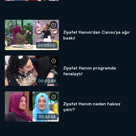
Ziyafet Hanım'dan Cansu'ya ağır
baskı!
00:05:00
Ziyafet Hanım programda
fenalaştı!
00:02:49
Ziyafet Hanım neden haksız
çıktı?
00:05:34