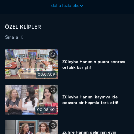
mutfaktaki herkes ile kavga etmeye başladı. Sinirlerine engel
daha fazla oku
olamayan Arzu önce ağladı, sonrasında ise öfkesini mutfak
gereçlerini yere fırlatarak geçirmeye çalıştı. Diğer yarışmacılar
Arzu'nun bu tavrından dolayı şok yaşadılar.
ÖZEL KLİPLER
Sırala
Züleyha Hanımın puanı sonrası
ortalık karıştı!
00:07:09
Züleyha Hanım, kayınvalide
odasını bir hışımla terk etti!
00:08:40
Zühre Hanım gelininin evini