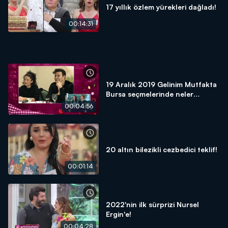
17 yıllık özlem yürekleri dağladı!
00:14:31
19 Aralık 2019 Gelinim Mutfakta
Bursa seçmelerinde neler
yaşandı?
00:04:56
20 altın bilezikli cezbedici teklif!
00:01:14
2022'nin ilk sürprizi Nursel
Ergin'e!
00:04:28