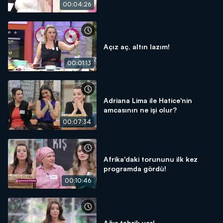
00:04:26
Açız aç, altın lazım!
00:01:13
Adriana Lima ile Hatice'nin
amcasının ne işi olur?
00:07:34
Afrika'daki torununu ilk kez
programda gördü!
00:10:46
Ağır tahrik var!