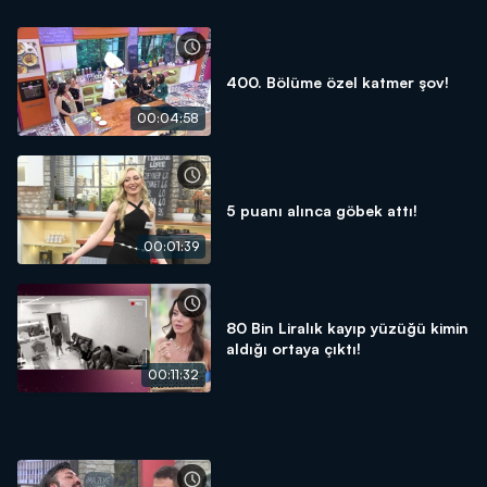
400. Bölüme özel katmer şov!
00:04:58
5 puanı alınca göbek attı!
00:01:39
80 Bin Liralık kayıp yüzüğü kimin
aldığı ortaya çıktı!
00:11:32