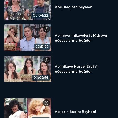
Abe, kaç öte beyaaa!
00:04:22
Acı hayat hikayeleri stüdyoyu
gözyaşlarına boğdu!
00:13:55
Acı hikaye Nursel Ergin'i
gözyaşlarına boğdu!
00:05:54
Acıların kadını Reyhan!