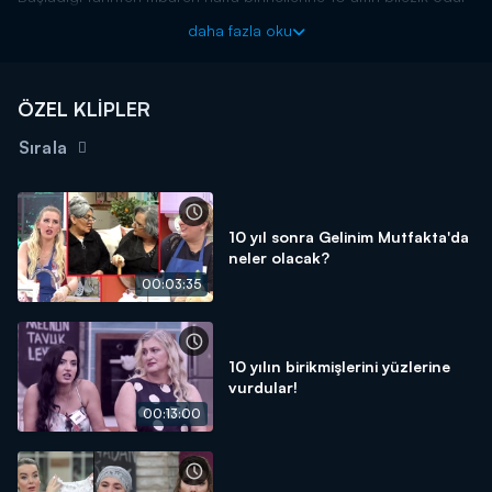
veren yarışma programı kasasındaki diğer bilezikleri vermek için
daha fazla oku
kendisine güvenen gelin ve kaynana adaylarını arıyor! Siz de
"İyi
yemek yaparım, altınları kaparım!"
diyorsanız linkteki başvuru
formunu doldurmaya başlayın!
ÖZEL KLİPLER
BAŞVURULARINIZ İÇİN WHATSAPP HATTI:
0539 570 37 07
Sırala
BAŞVURULARINIZ İÇİN WEB
ADRESİ:
https://www.kanald.com.tr/gelinim-mutfakta-basvuru-
formu
Gelinim Mutfakta, yeni bölümleriyle hafta içi her gün
10 yıl sonra Gelinim Mutfakta'da
neler olacak?
saat 13.00'da Kanal D'de!
00:03:35
10 yılın birikmişlerini yüzlerine
vurdular!
00:13:00