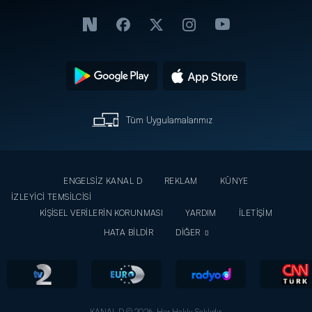
Tüm Uygulamalarımız
ENGELSİZ KANAL D
REKLAM
KÜNYE
İZLEYİCİ TEMSİLCİSİ
KİŞİSEL VERİLERİN KORUNMASI
YARDIM
İLETİŞİM
HATA BİLDİR
DİĞER
KANAL D © 2026. Her Hakkı Saklıdır.