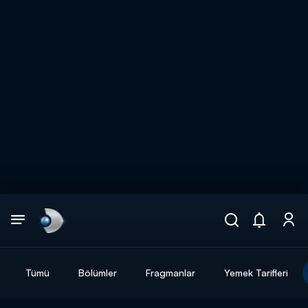
Arama
muhteşem ikili
ARAMA SONUÇLARI
Tümü
Bölümler
Fragmanlar
Yemek Tarifleri
DİĞER SONUÇLAR