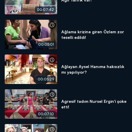
00:07:42
Ağlama krizine giren Özlem zor
teselli edildi!
00:05:01
Ağlayan Aysel Hanıma haksızlık
mı yapılıyor?
00:05:29
Agresif tadım Nursel Ergin'i şoke
etti!
00:07:10