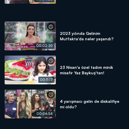
2023 yılında Gelinim
Mutfakta'da neler yaşandı?
00:02:30
23 Nisan'a özel tadım minik
misafir Yaz Baykuş'tan!
00:11:17
4 yarışmacı gelin de diskalifiye
mi oldu?
00:06:54