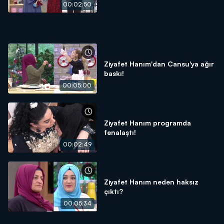
00:02:50
Ziyafet Hanım'dan Cansu'ya ağır
baskı!
00:05:00
Ziyafet Hanım programda
fenalaştı!
00:02:49
Ziyafet Hanım neden haksız
çıktı?
00:05:34