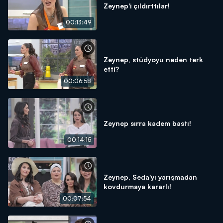
Zeynep'i çıldırttılar!
00:13:49
Zeynep, stüdyoyu neden terk
etti?
00:06:58
Zeynep sırra kadem bastı!
00:14:15
Zeynep, Seda'yı yarışmadan
kovdurmaya kararlı!
00:07:54