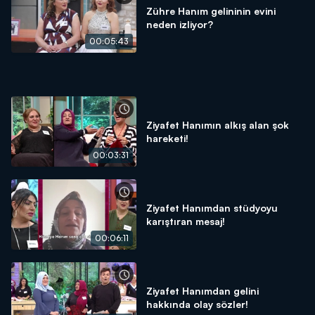
Zühre Hanım gelininin evini
neden izliyor?
00:05:43
Ziyafet Hanımın alkış alan şok
hareketi!
00:03:31
Ziyafet Hanımdan stüdyoyu
karıştıran mesaj!
00:06:11
Ziyafet Hanımdan gelini
hakkında olay sözler!