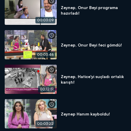
Zeynep, Onur Beyi programa
hazırladı!
00:03:09
Zeynep, Onur Beyi feci gömdü!
00:03:46
Zeynep, Hatice'yi suçladı ortalık
karıştı!
00:12:51
Zeynep Hanım kayboldu!
00:03:22