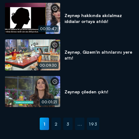
Zeynep hakkında akılalmaz
iddialar ortaya atıldı!
00:10:47
Zeynep, Gizem'in altınlarını yere
attı!
00:09:30
Zeynep çileden çıktı!
00:01:21
1
2
3
...
193