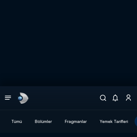
Arama
muhteşem ikili
ARAMA SONUÇLARI
Tümü
Bölümler
Fragmanlar
Yemek Tarifleri
DİĞER SONUÇLAR