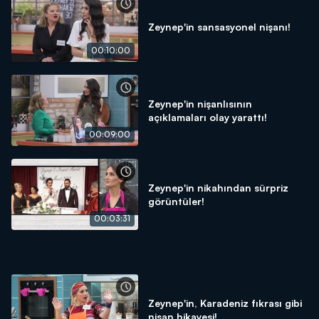
Zeynep'in sansasyonel nişanı!
00:10:00
Zeynep'in nişanlısının
açıklamaları olay yarattı!
00:09:00
Zeynep'in nikahından sürpriz
görüntüler!
00:03:31
Zeynep'in, Karadeniz fıkrası gibi
nişan hikayesi!