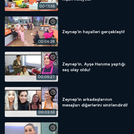
00:01:55
Zeynep'in hayalleri gerçekleşti!
00:06:28
Zeynep'in, Ayşe Hanıma yaptığı
saç olay oldu!
00:05:27
Zeynep'in arkadaşlarının
mesajları diğerlerini sinirlendirdi!
00:02:53