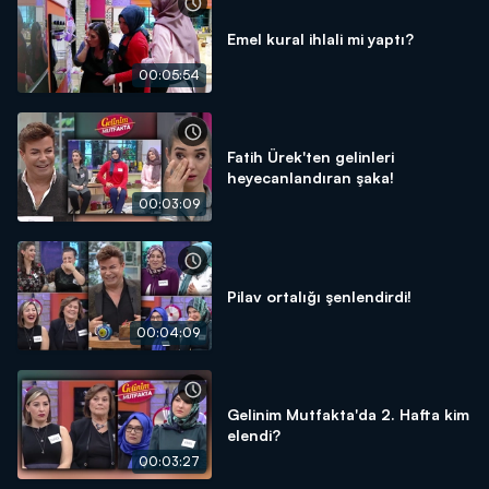
Emel kural ihlali mi yaptı?
00:05:54
Fatih Ürek'ten gelinleri
heyecanlandıran şaka!
00:03:09
Pilav ortalığı şenlendirdi!
00:04:09
Gelinim Mutfakta'da 2. Hafta kim
elendi?
00:03:27