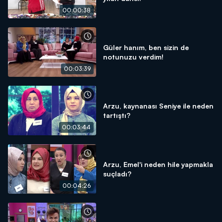
00:00:38
Güler hanım, ben sizin de
notunuzu verdim!
00:03:39
Arzu, kaynanası Seniye ile neden
tartıştı?
00:03:44
Arzu, Emel'i neden hile yapmakla
suçladı?
00:04:26