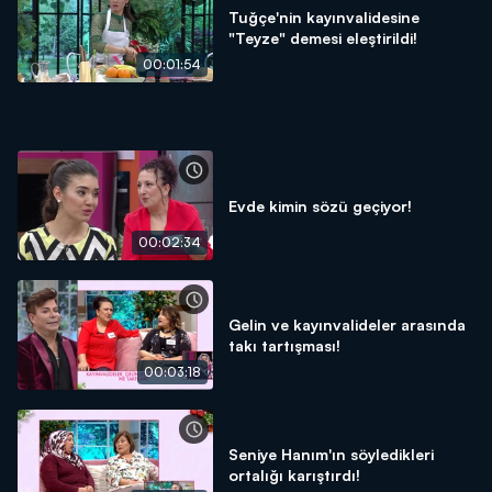
Tuğçe'nin kayınvalidesine
"Teyze" demesi eleştirildi!
00:01:54
Evde kimin sözü geçiyor!
00:02:34
Gelin ve kayınvalideler arasında
takı tartışması!
00:03:18
Seniye Hanım'ın söyledikleri
ortalığı karıştırdı!