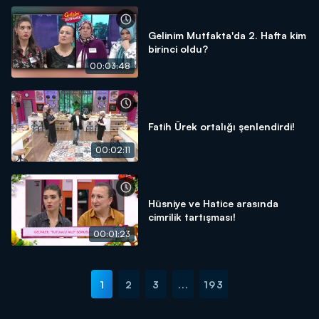
Gelinim Mutfakta'da 2. Hafta kim
birinci oldu?
00:03:48
Fatih Ürek ortalığı şenlendirdi!
00:02:11
Hüsniye ve Hatice arasında
cimrilik tartışması!
00:01:23
1
2
3
...
193