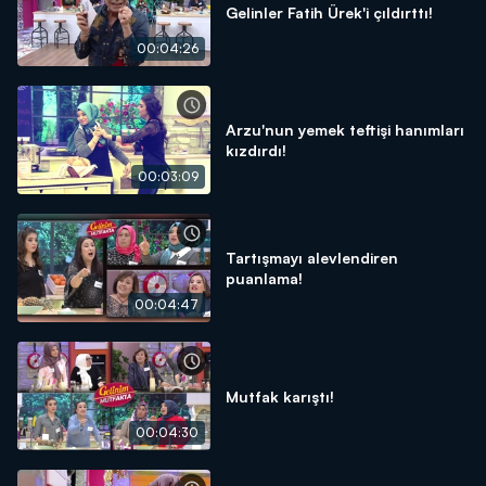
Gelinler Fatih Ürek'i çıldırttı!
00:04:26
Arzu'nun yemek teftişi hanımları
kızdırdı!
00:03:09
Tartışmayı alevlendiren
puanlama!
00:04:47
Mutfak karıştı!
00:04:30