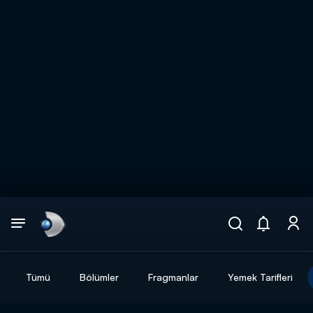
Arama
muhteşem ikili
ARAMA SONUÇLARI
Tümü
Bölümler
Fragmanlar
Yemek Tarifleri
DİĞER SONUÇLAR