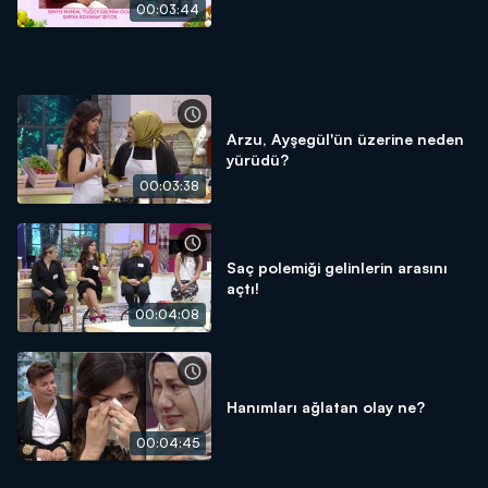
00:03:44
Arzu, Ayşegül'ün üzerine neden
yürüdü?
00:03:38
Saç polemiği gelinlerin arasını
açtı!
00:04:08
Hanımları ağlatan olay ne?
00:04:45