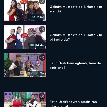
Gelinim Mutfakta'da 1. Hafta kim
elendi?
00:03:52
Gelinim Mutfakta'da 1. Hafta kim
birinci oldu?
00:04:43
Fatih Ürek hem eğlendi, hem de
sinirlendi!
00:01:26
Fatih Ürek'i hayran bıraktıran
yılan dansı!