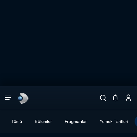
Arama
muhteşem ikili
ARAMA SONUÇLARI
Tümü
Bölümler
Fragmanlar
Yemek Tarifleri
DİĞER SONUÇLAR