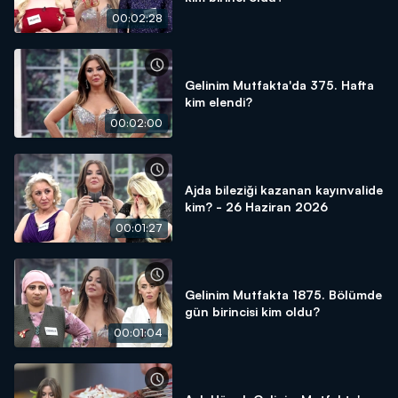
00:02:28
Gelinim Mutfakta'da 375. Hafta
kim elendi?
00:02:00
Ajda bileziği kazanan kayınvalide
kim? - 26 Haziran 2026
00:01:27
Gelinim Mutfakta 1875. Bölümde
gün birincisi kim oldu?
00:01:04