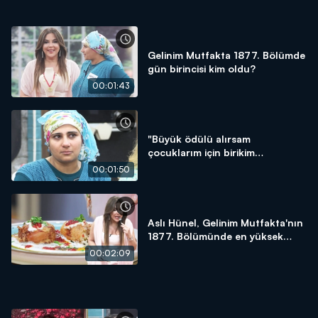
Gelinim Mutfakta 1877. Bölümde
gün birincisi kim oldu?
00:01:43
"Büyük ödülü alırsam
çocuklarım için birikim
yapacağım!"
00:01:50
Aslı Hünel, Gelinim Mutfakta'nın
1877. Bölümünde en yüksek
puanı kime verdi?
00:02:09