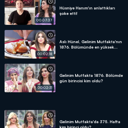
Hüsniye Hanım'ın anlattıkları
şoke etti!
00:07:37
Aslı Hünel, Gelinim Mutfakta'nın
1876. Bölümünde en yüksek
puanı kime verdi?
00:02:18
Gelinim Mutfakta 1876. Bölümde
gün birincisi kim oldu?
00:02:31
Gelinim Mutfakta'da 375. Hafta
kim birinci oldu?