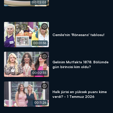
puanı kime verdi?
00:02:03
Cemile'nin 'Rönesans' tablosu!
00:01:56
Gelinim Mutfakta 1878. Bölümde
gün birincisi kim oldu?
00:02:35
Halk jürisi en yüksek puanı kime
verdi? - 1 Temmuz 2026
00:11:26