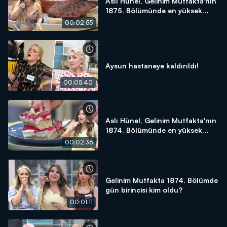
Aslı Hünel, Gelinim Mutfakta'nın
1875. Bölümünde en yüksek
puanı kime verdi?
00:02:55
Aysun hastaneye kaldırıldı!
00:05:40
Aslı Hünel, Gelinim Mutfakta'nın
1874. Bölümünde en yüksek
puanı kime verdi?
00:02:36
Gelinim Mutfakta 1874. Bölümde
gün birincisi kim oldu?
00:01:11