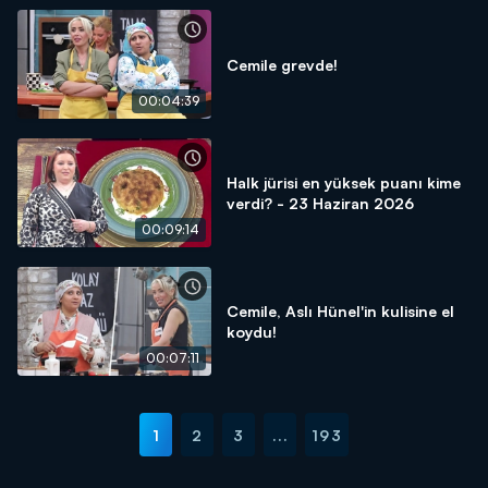
Cemile grevde!
00:04:39
Halk jürisi en yüksek puanı kime
verdi? - 23 Haziran 2026
00:09:14
Cemile, Aslı Hünel'in kulisine el
koydu!
00:07:11
1
2
3
...
193