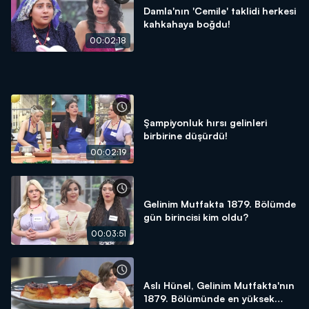
Damla'nın 'Cemile' taklidi herkesi
kahkahaya boğdu!
00:02:18
Şampiyonluk hırsı gelinleri
birbirine düşürdü!
00:02:19
Gelinim Mutfakta 1879. Bölümde
gün birincisi kim oldu?
00:03:51
Aslı Hünel, Gelinim Mutfakta'nın
1879. Bölümünde en yüksek