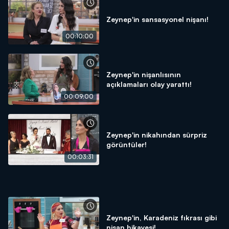
Zeynep'in sansasyonel nişanı!
00:10:00
Zeynep'in nişanlısının
açıklamaları olay yarattı!
00:09:00
Zeynep'in nikahından sürpriz
görüntüler!
00:03:31
Zeynep'in, Karadeniz fıkrası gibi
nişan hikayesi!