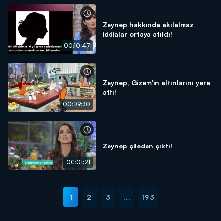
Zeynep hakkında akılalmaz
iddialar ortaya atıldı!
00:10:47
Zeynep, Gizem'in altınlarını yere
attı!
00:09:30
Zeynep çileden çıktı!
00:01:21
1
2
3
...
193