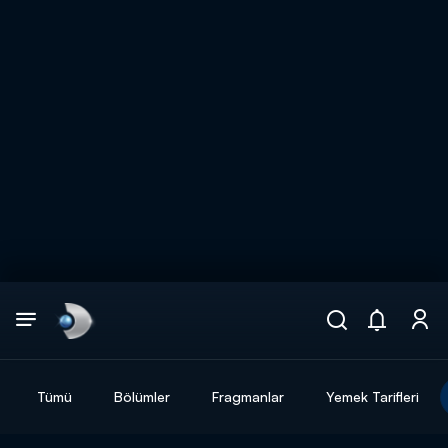
Arama
muhteşem ikili
ARAMA SONUÇLARI
Tümü
Bölümler
Fragmanlar
Yemek Tarifleri
DİĞER SONUÇLAR