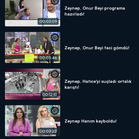
Zeynep, Onur Beyi programa
hazırladı!
00:03:09
Zeynep, Onur Beyi feci gömdü!
00:03:46
Zeynep, Hatice'yi suçladı ortalık
karıştı!
00:12:51
Zeynep Hanım kayboldu!
00:03:22