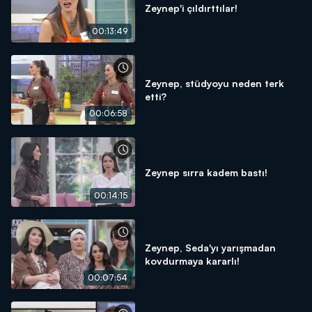
Zeynep'i çıldırttılar!
00:13:49
Zeynep, stüdyoyu neden terk
etti?
00:06:58
Zeynep sırra kadem bastı!
00:14:15
Zeynep, Seda'yı yarışmadan
kovdurmaya kararlı!
00:07:54