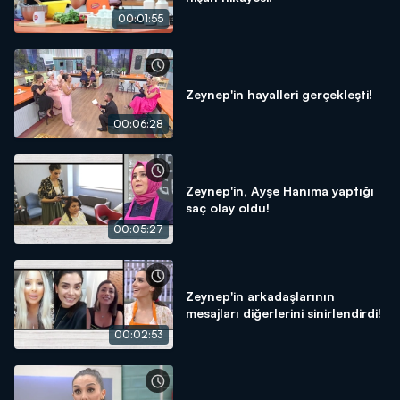
00:01:55
Zeynep'in hayalleri gerçekleşti!
00:06:28
Zeynep'in, Ayşe Hanıma yaptığı
saç olay oldu!
00:05:27
Zeynep'in arkadaşlarının
mesajları diğerlerini sinirlendirdi!
00:02:53