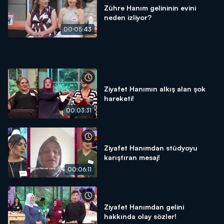
Zühre Hanım gelininin evini
neden izliyor?
00:05:43
Ziyafet Hanımın alkış alan şok
hareketi!
00:03:31
Ziyafet Hanımdan stüdyoyu
karıştıran mesaj!
00:06:11
Ziyafet Hanımdan gelini
hakkında olay sözler!