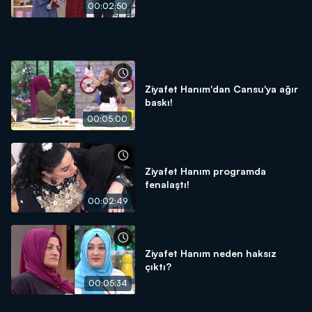
00:02:50
Ziyafet Hanım'dan Cansu'ya ağır
baskı!
00:05:00
Ziyafet Hanım programda
fenalaştı!
00:02:49
Ziyafet Hanım neden haksız
çıktı?
00:05:34