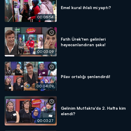
Emel kural ihlali mi yaptı?
00:05:54
Fatih Ürek'ten gelinleri
heyecanlandıran şaka!
00:03:09
Pilav ortalığı şenlendirdi!
00:04:09
Gelinim Mutfakta'da 2. Hafta kim
elendi?
00:03:27