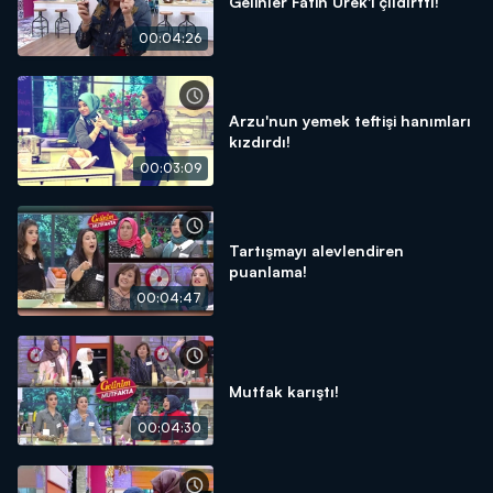
Gelinler Fatih Ürek'i çıldırttı!
00:04:26
Arzu'nun yemek teftişi hanımları
kızdırdı!
00:03:09
Tartışmayı alevlendiren
puanlama!
00:04:47
Mutfak karıştı!
00:04:30