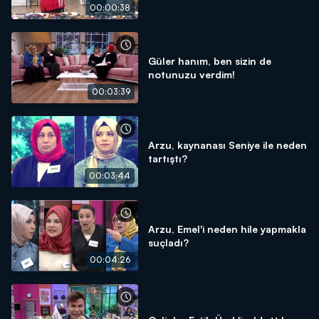
00:00:38
Güler hanım, ben sizin de
notunuzu verdim!
00:03:39
Arzu, kaynanası Seniye ile neden
tartıştı?
00:03:44
Arzu, Emel'i neden hile yapmakla
suçladı?
00:04:26