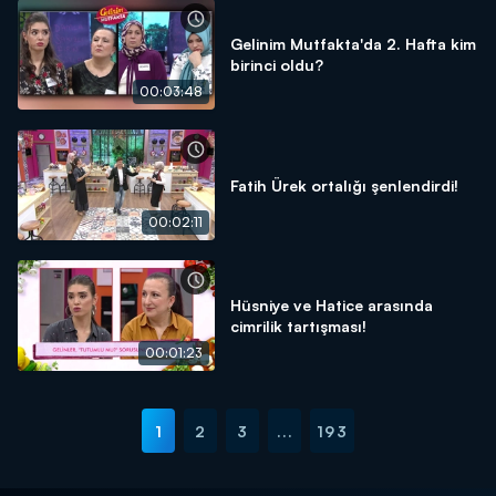
Gelinim Mutfakta'da 2. Hafta kim
birinci oldu?
00:03:48
Fatih Ürek ortalığı şenlendirdi!
00:02:11
Hüsniye ve Hatice arasında
cimrilik tartışması!
00:01:23
1
2
3
...
193