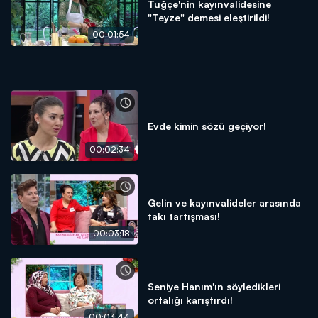
Tuğçe'nin kayınvalidesine
"Teyze" demesi eleştirildi!
00:01:54
Evde kimin sözü geçiyor!
00:02:34
Gelin ve kayınvalideler arasında
takı tartışması!
00:03:18
Seniye Hanım'ın söyledikleri
ortalığı karıştırdı!
00:03:44