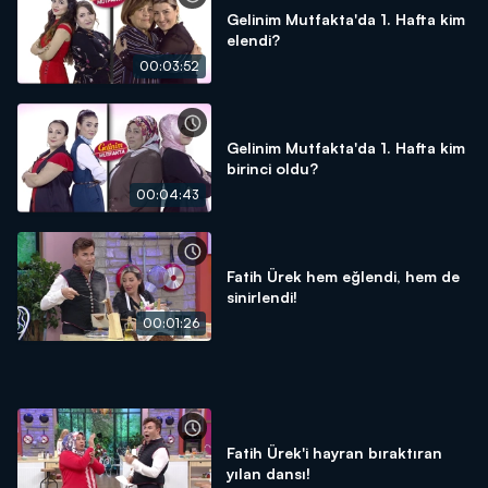
Gelinim Mutfakta'da 1. Hafta kim
elendi?
00:03:52
Gelinim Mutfakta'da 1. Hafta kim
birinci oldu?
00:04:43
Fatih Ürek hem eğlendi, hem de
sinirlendi!
00:01:26
Fatih Ürek'i hayran bıraktıran
yılan dansı!