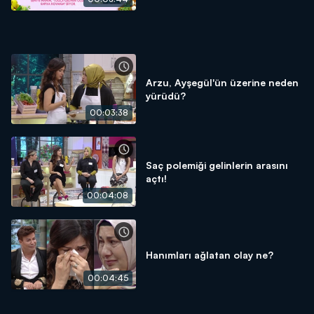
Arzu, Ayşegül'ün üzerine neden
yürüdü?
00:03:38
Saç polemiği gelinlerin arasını
açtı!
00:04:08
Hanımları ağlatan olay ne?
00:04:45