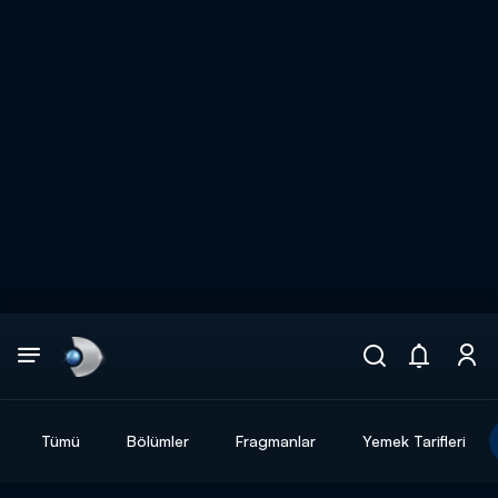
Arama
muhteşem ikili
ARAMA SONUÇLARI
Tümü
Bölümler
Fragmanlar
Yemek Tarifleri
DİĞER SONUÇLAR