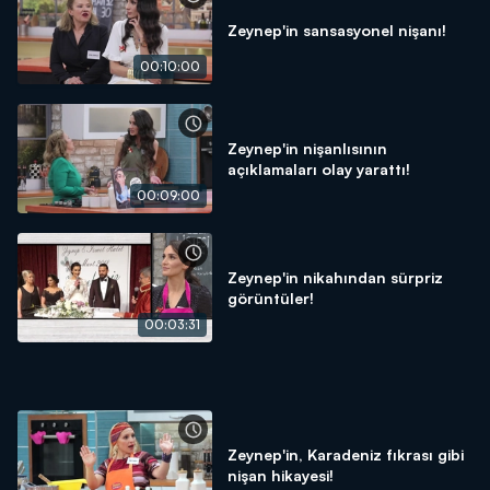
Zeynep'in sansasyonel nişanı!
00:10:00
Zeynep'in nişanlısının
açıklamaları olay yarattı!
00:09:00
Zeynep'in nikahından sürpriz
görüntüler!
00:03:31
Zeynep'in, Karadeniz fıkrası gibi
nişan hikayesi!