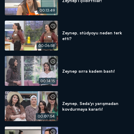
Zeynep'i çıldırttılar!
00:13:49
Zeynep, stüdyoyu neden terk
etti?
00:06:58
Zeynep sırra kadem bastı!
00:14:15
Zeynep, Seda'yı yarışmadan
kovdurmaya kararlı!
00:07:54