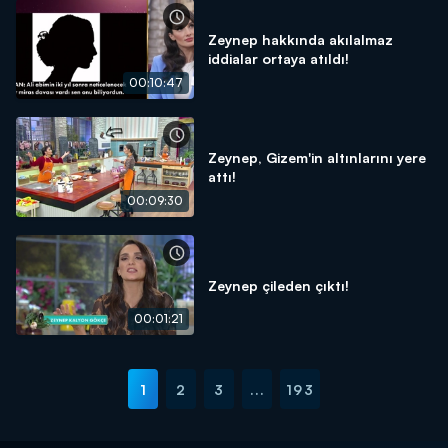
Zeynep hakkında akılalmaz
iddialar ortaya atıldı!
00:10:47
Zeynep, Gizem'in altınlarını yere
attı!
00:09:30
Zeynep çileden çıktı!
00:01:21
1
2
3
...
193