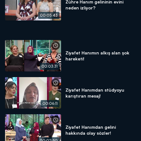
Zühre Hanım gelininin evini
neden izliyor?
00:05:43
Ziyafet Hanımın alkış alan şok
hareketi!
00:03:31
Ziyafet Hanımdan stüdyoyu
karıştıran mesaj!
00:06:11
Ziyafet Hanımdan gelini
hakkında olay sözler!
00:02:50