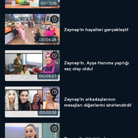
00:01:55
Zeynep'in hayalleri gerçekleşti!
00:06:28
Zeynep'in, Ayşe Hanıma yaptığı
saç olay oldu!
00:05:27
Zeynep'in arkadaşlarının
mesajları diğerlerini sinirlendirdi!
00:02:53