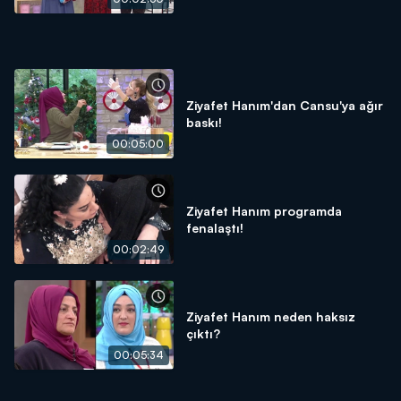
Ziyafet Hanım'dan Cansu'ya ağır
baskı!
00:05:00
Ziyafet Hanım programda
fenalaştı!
00:02:49
Ziyafet Hanım neden haksız
çıktı?
00:05:34