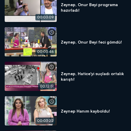
Zeynep, Onur Beyi programa
hazırladı!
00:03:09
Zeynep, Onur Beyi feci gömdü!
00:03:46
Zeynep, Hatice'yi suçladı ortalık
karıştı!
00:12:51
Zeynep Hanım kayboldu!
00:03:22