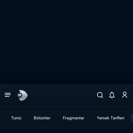
Arama
muhteşem ikili
ARAMA SONUÇLARI
Tümü
Bölümler
Fragmanlar
Yemek Tarifleri
DİĞER SONUÇLAR