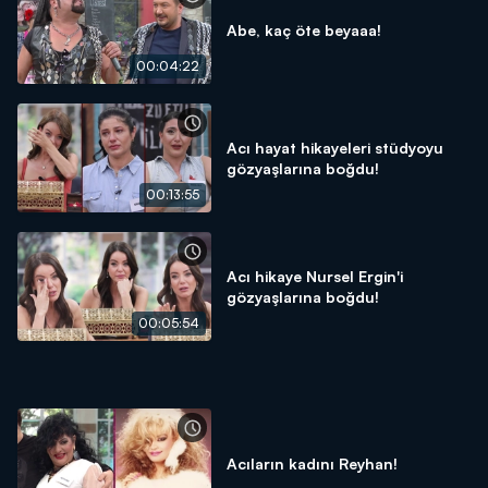
Abe, kaç öte beyaaa!
00:04:22
Acı hayat hikayeleri stüdyoyu
gözyaşlarına boğdu!
00:13:55
Acı hikaye Nursel Ergin'i
gözyaşlarına boğdu!
00:05:54
Acıların kadını Reyhan!