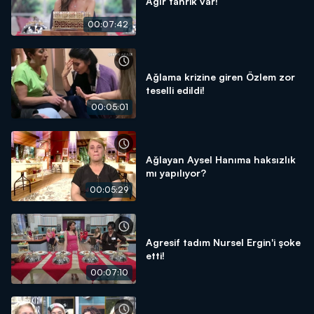
Ağır tahrik var!
00:07:42
Ağlama krizine giren Özlem zor
teselli edildi!
00:05:01
Ağlayan Aysel Hanıma haksızlık
mı yapılıyor?
00:05:29
Agresif tadım Nursel Ergin'i şoke
etti!
00:07:10