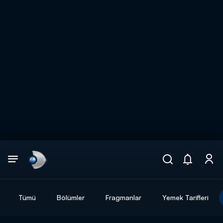
Arama
muhteşem ikili
ARAMA SONUÇLARI
Tümü
Bölümler
Fragmanlar
Yemek Tarifleri
DİĞER SONUÇLAR