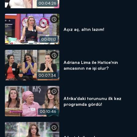
00:04:26
Açız aç, altın lazım!
00:01:13
Adriana Lima ile Hatice'nin
amcasının ne işi olur?
00:07:34
Afrika'daki torununu ilk kez
programda gördü!
00:10:46