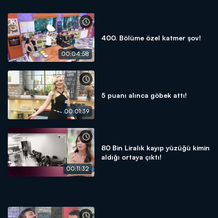
400. Bölüme özel katmer şov!
00:04:58
5 puanı alınca göbek attı!
00:01:39
80 Bin Liralık kayıp yüzüğü kimin
aldığı ortaya çıktı!
00:11:32