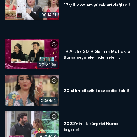
17 yıllık özlem yürekleri dağladı!
00:14:31
19 Aralık 2019 Gelinim Mutfakta
Bursa seçmelerinde neler
yaşandı?
00:04:56
20 altın bilezikli cezbedici teklif!
00:01:14
2022'nin ilk sürprizi Nursel
Ergin'e!
00:04:28