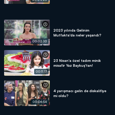
2023 yılında Gelinim
Mutfakta'da neler yaşandı?
00:02:30
23 Nisan'a özel tadım minik
misafir Yaz Baykuş'tan!
00:11:17
4 yarışmacı gelin de diskalifiye
mi oldu?
00:06:54