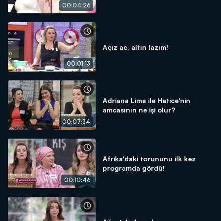
00:04:26
Açız aç, altın lazım!
00:01:13
Adriana Lima ile Hatice'nin
amcasının ne işi olur?
00:07:34
Afrika'daki torununu ilk kez
programda gördü!
00:10:46