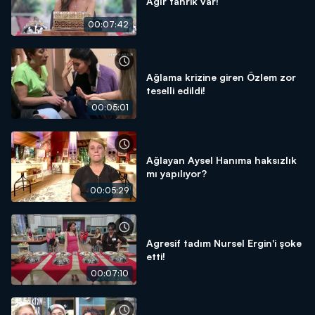
Ağır tahrik var!
00:07:42
Ağlama krizine giren Özlem zor
teselli edildi!
00:05:01
Ağlayan Aysel Hanıma haksızlık
mı yapılıyor?
00:05:29
Agresif tadım Nursel Ergin'i şoke
etti!
00:07:10