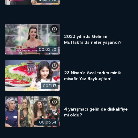
2023 yılında Gelinim
Mutfakta'da neler yaşandı?
00:02:30
23 Nisan'a özel tadım minik
misafir Yaz Baykuş'tan!
00:11:17
4 yarışmacı gelin de diskalifiye
mi oldu?
00:06:54