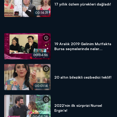
17 yıllık özlem yürekleri dağladı!
00:14:31
19 Aralık 2019 Gelinim Mutfakta
Bursa seçmelerinde neler
yaşandı?
00:04:56
20 altın bilezikli cezbedici teklif!
00:01:14
2022'nin ilk sürprizi Nursel
Ergin'e!
00:04:28