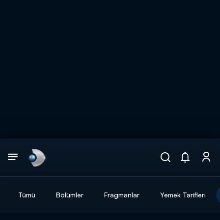
Arama
muhteşem ikili
ARAMA SONUÇLARI
Tümü
Bölümler
Fragmanlar
Yemek Tarifleri
DİĞER SONUÇLAR