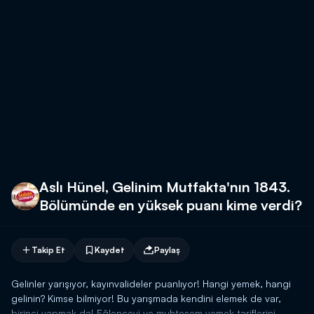
Aslı Hünel, Gelinim Mutfakta'nın 1843.
Bölümünde en yüksek puanı kime verdi?
Takip Et
Kaydet
Paylaş
Gelinler yarışıyor, kayınvalideler puanlıyor! Hangi yemek, hangi
gelinin? Kimse bilmiyor! Bu yarışmada kendini elemek de var,
birinci yapmak da! Eğlenceyi ve muhteşem yemek tariflerini