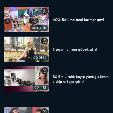
400. Bölüme özel katmer şov!
00:04:58
5 puanı alınca göbek attı!
00:01:39
80 Bin Liralık kayıp yüzüğü kimin
aldığı ortaya çıktı!
00:11:32