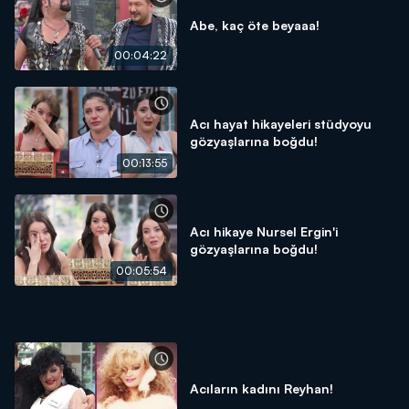
Abe, kaç öte beyaaa!
00:04:22
Acı hayat hikayeleri stüdyoyu
gözyaşlarına boğdu!
00:13:55
Acı hikaye Nursel Ergin'i
gözyaşlarına boğdu!
00:05:54
Acıların kadını Reyhan!