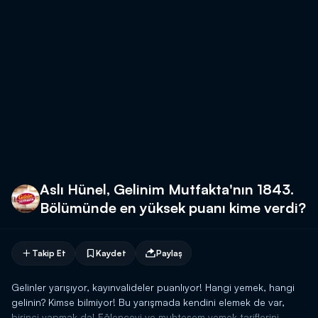
Aslı Hünel, Gelinim Mutfakta'nın 1843.
Bölümünde en yüksek puanı kime verdi?
Takip Et
Kaydet
Paylaş
Gelinler yarışıyor, kayınvalideler puanlıyor! Hangi yemek, hangi
gelinin? Kimse bilmiyor! Bu yarışmada kendini elemek de var,
birinci yapmak da! Eğlenceyi ve muhteşem yemek tariflerini