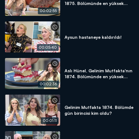
1875. Bölümünde en yüksek
puanı kime verdi?
00:02:55
Aysun hastaneye kaldırıldı!
00:05:40
Aslı Hünel, Gelinim Mutfakta'nın
1874. Bölümünde en yüksek
puanı kime verdi?
00:02:36
Gelinim Mutfakta 1874. Bölümde
gün birincisi kim oldu?
00:01:11