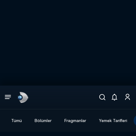
Arama
muhteşem ikili
ARAMA SONUÇLARI
Tümü
Bölümler
Fragmanlar
Yemek Tarifleri
DİĞER SONUÇLAR