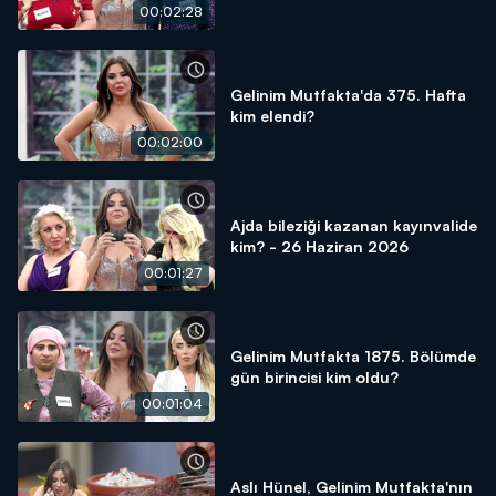
00:02:28
Gelinim Mutfakta'da 375. Hafta
kim elendi?
00:02:00
Ajda bileziği kazanan kayınvalide
kim? - 26 Haziran 2026
00:01:27
Gelinim Mutfakta 1875. Bölümde
gün birincisi kim oldu?
00:01:04
Aslı Hünel, Gelinim Mutfakta'nın