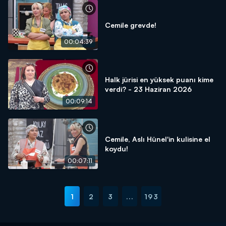
Cemile grevde!
00:04:39
Halk jürisi en yüksek puanı kime
verdi? - 23 Haziran 2026
00:09:14
Cemile, Aslı Hünel'in kulisine el
koydu!
00:07:11
1
2
3
...
193