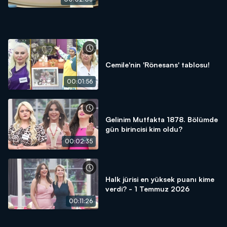
Cemile'nin 'Rönesans' tablosu!
00:01:56
Gelinim Mutfakta 1878. Bölümde
gün birincisi kim oldu?
00:02:35
Halk jürisi en yüksek puanı kime
verdi? - 1 Temmuz 2026
00:11:26