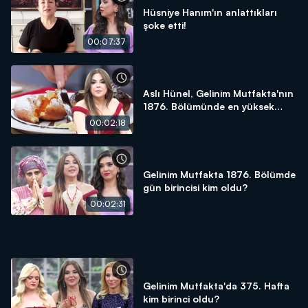
Hüsniye Hanım'ın anlattıkları
şoke etti!
00:07:37
Aslı Hünel, Gelinim Mutfakta'nın
1876. Bölümünde en yüksek
puanı kime verdi?
00:02:18
Gelinim Mutfakta 1876. Bölümde
gün birincisi kim oldu?
00:02:31
Gelinim Mutfakta'da 375. Hafta
kim birinci oldu?