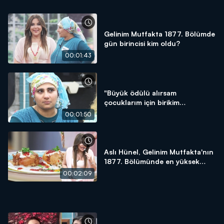
Gelinim Mutfakta 1877. Bölümde
gün birincisi kim oldu?
00:01:43
"Büyük ödülü alırsam
çocuklarım için birikim
yapacağım!"
00:01:50
Aslı Hünel, Gelinim Mutfakta'nın
1877. Bölümünde en yüksek
puanı kime verdi?
00:02:09