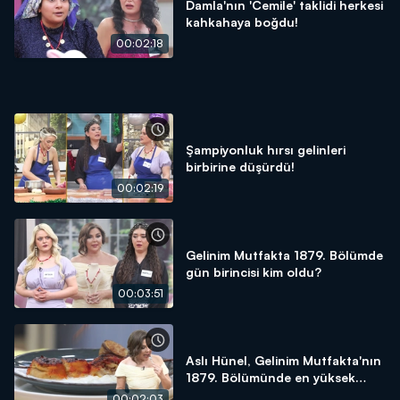
Damla'nın 'Cemile' taklidi herkesi
kahkahaya boğdu!
00:02:18
Şampiyonluk hırsı gelinleri
birbirine düşürdü!
00:02:19
Gelinim Mutfakta 1879. Bölümde
gün birincisi kim oldu?
00:03:51
Aslı Hünel, Gelinim Mutfakta'nın
1879. Bölümünde en yüksek
puanı kime verdi?
00:02:03