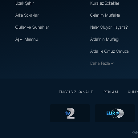
Uzak Şehir
Kuralsız Sokaklar
Arka Sokaklar
Gelinim Mutfakta
Güller ve Günahlar
Neler Oluyor Hayatta?
Aşk-ı Memnu
Arda'nın Mutfağı
Arda ile Omuz Omuza
Daha Fazla
ENGELSİZ KANAL D
REKLAM
KÜN
KAN