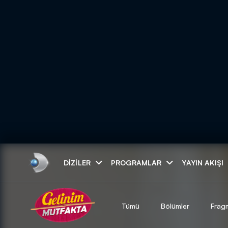
Arama
DIZILER
PROGRAMLAR
YAYIN AKIŞI
ARAMA SONUÇLAR
Tümü
Bölümler
Frag