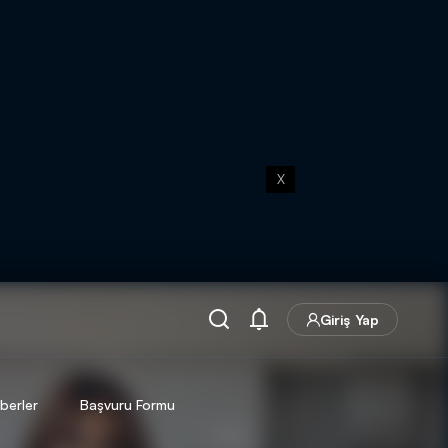
X
Giriş Yap
berler
Başvuru Formu