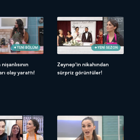
YENİ BÖLÜM
YENİ SEZON
 nişanlısının
Zeynep'in nikahından
rı olay yarattı!
sürpriz görüntüler!