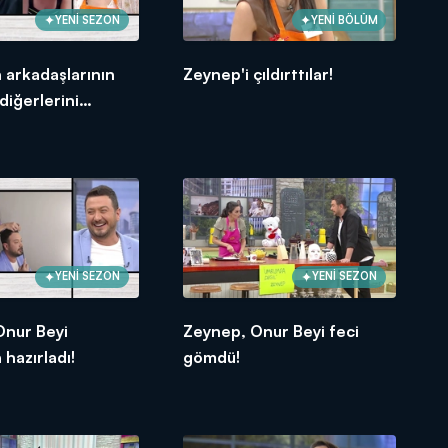
YENİ SEZON
YENİ BÖLÜM
 arkadaşlarının
Zeynep'i çıldırttılar!
diğerlerini
rdi!
YENİ SEZON
YENİ SEZON
Onur Beyi
Zeynep, Onur Beyi feci
hazırladı!
gömdü!