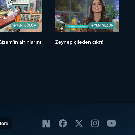
YENİ BÖLÜM
YENİ SEZON
izem'in altınlarını
Zeynep çileden çıktı!