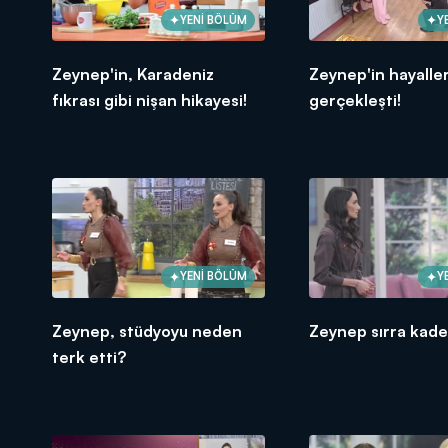
YENİ BÖLÜM
Y
Zeynep'in, Karadeniz
Zeynep'in hayaller
fıkrası gibi nişan hikayesi!
gerçekleşti!
YENİ BÖLÜM
Y
Zeynep, stüdyoyu neden
Zeynep sırra kade
terk etti?