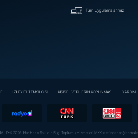
Tüm Uygulamalarımız
YE
İZLEYİCİ TEMSİLCİSİ
KİŞİSEL VERİLERİN KORUNMASI
YARDIM
AL D © 2026. Her Hakkı Saklıdır.
Bilgi Toplumu Hizmetleri MKK tarafından sağlanmakta