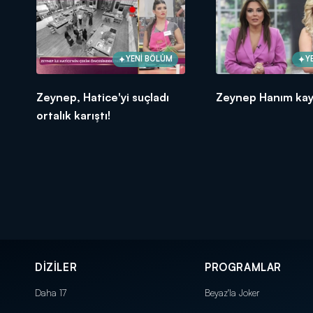
YENİ BÖLÜM
Y
Zeynep, Hatice'yi suçladı
Zeynep Hanım kay
ortalık karıştı!
DİZİLER
PROGRAMLAR
Daha 17
Beyaz'la Joker