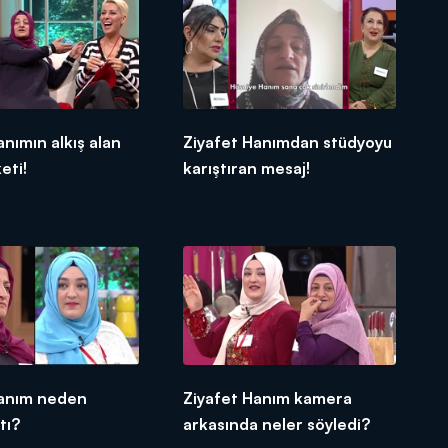
anımın alkış alan
Ziyafet Hanımdan stüdyoyu
eti!
karıştıran mesaj!
Hanım neden
Ziyafet Hanım kamera
tı?
arkasında neler söyledi?