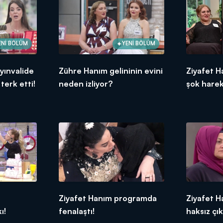
ENİ BÖLÜM
YENİ BÖLÜM
yınvalide
Zühre Hanım gelininin evini
Ziyafet H
 terk etti!
neden izliyor?
şok harek
n
Ziyafet Hanım programda
Ziyafet 
ı!
fenalaştı!
haksız çık