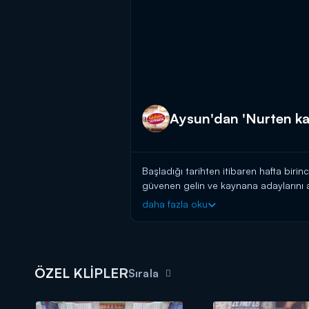
Aysun'dan 'Nurten kay
Başladığı tarihten itibaren hafta birin
güvenen gelin ve kaynana adaylarını a
başlayın!
daha fazla oku
BAŞVURULARINIZ İÇİN WHATSAPP
BAŞVURULARINIZ İÇİN WEB ADRES
ÖZEL KLİPLER
Gelinim Mutfakta, yeni bölümleriyle 
Sırala