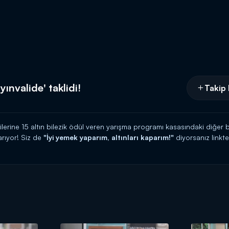
ınvalide' taklidi!
Takip 
cilerine 15 altın bilezik ödül veren yarışma programı kasasındaki diğer b
rıyor! Siz de
"İyi yemek yaparım, altınları kaparım!"
diyorsanız link
 HATTI:
0539 570 37 07
İ:
https://www.kanald.com.tr/gelinim-mutfakta-basvuru-formu
hafta içi her gün Kanal D'de!