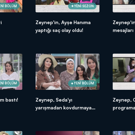
ENİ BÖLÜM
YENİ SEZON
i
Zeynep'in, Ayşe Hanıma
Zeynep'in
yaptığı saç olay oldu!
mesajları 
sinirlendi
ENİ BÖLÜM
YENİ BÖLÜM
m bastı!
Zeynep, Seda'yı
Zeynep, 
yarışmadan kovdurmaya
programa 
kararlı!