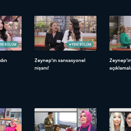
ENİ BÖLÜM
YENİ BÖLÜM
dın
Zeynep'in sansasyonel
Zeynep'in
nişanı!
açıklamala