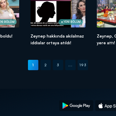
ENİ BÖLÜM
YENİ BÖLÜM
boldu!
Zeynep hakkında akılalmaz
Zeynep, G
iddialar ortaya atıldı!
yere attı!
1
2
3
...
193