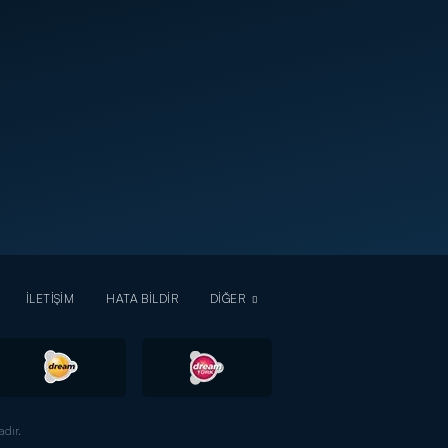
İLETİŞİM
HATA BİLDİR
DİĞER
dır.