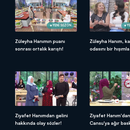
YENİ SEZON
Y
Züleyha Hanımın puanı
Züleyha Hanım, ka
sonrası ortalık karıştı!
odasını bir hışımla
Ziyafet Hanımdan gelini
Ziyafet Hanım'da
hakkında olay sözler!
Cansu'ya ağır bask