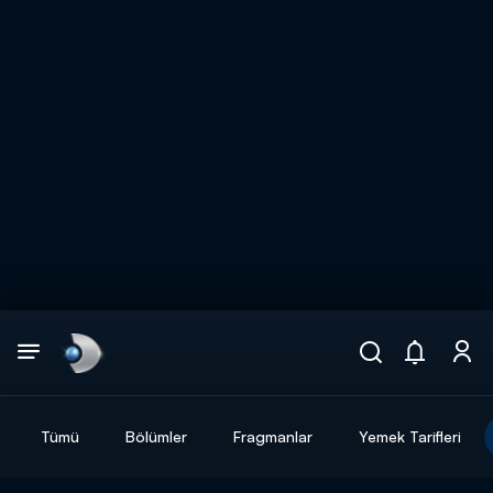
Arama
muhteşem ikili
ARAMA SONUÇLARI
Tümü
Bölümler
Fragmanlar
Yemek Tarifleri
DİĞER SONUÇLAR