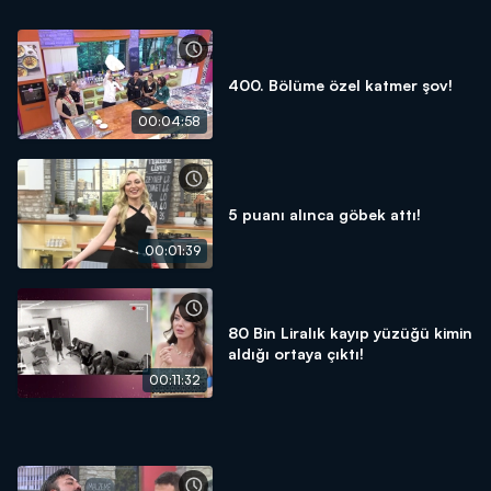
400. Bölüme özel katmer şov!
00:04:58
5 puanı alınca göbek attı!
00:01:39
80 Bin Liralık kayıp yüzüğü kimin
aldığı ortaya çıktı!
00:11:32