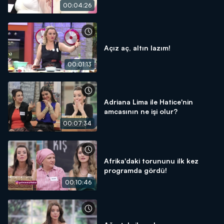
00:04:26
Açız aç, altın lazım!
00:01:13
Adriana Lima ile Hatice'nin
amcasının ne işi olur?
00:07:34
Afrika'daki torununu ilk kez
programda gördü!
00:10:46