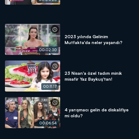
2023 yılında Gelinim
Mutfakta'da neler yaşandı?
00:02:30
23 Nisan'a özel tadım minik
misafir Yaz Baykuş'tan!
00:11:17
4 yarışmacı gelin de diskalifiye
mi oldu?
00:06:54