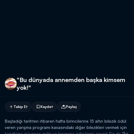
"Bu dünyada annemden başka kimsem
yok!"
Takip Et
Kaydet
Paylaş
Başladığı tarihten itibaren hafta birincilerine 15 altın bilezik ödül
veren yarışma programı kasasındaki diğer bilezikleri vermek için
kendisine güvenen gelin ve kaynana adaylarını arıyor! Siz de
"İyi