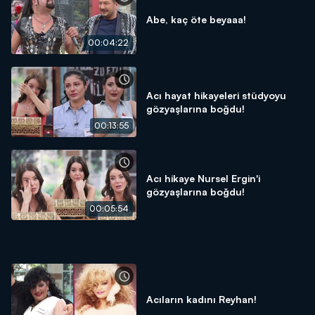
Abe, kaç öte beyaaa!
00:04:22
Acı hayat hikayeleri stüdyoyu
gözyaşlarına boğdu!
00:13:55
Acı hikaye Nursel Ergin'i
gözyaşlarına boğdu!
00:05:54
Acıların kadını Reyhan!