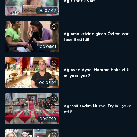
Ağır tahrik var!
00:07:42
Ağlama krizine giren Özlem zor
teselli edildi!
00:05:01
Ağlayan Aysel Hanıma haksızlık
mı yapılıyor?
00:05:29
Agresif tadım Nursel Ergin'i şoke
etti!
00:07:10