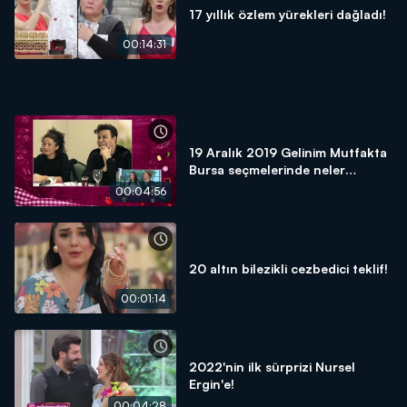
17 yıllık özlem yürekleri dağladı!
00:14:31
19 Aralık 2019 Gelinim Mutfakta
Bursa seçmelerinde neler
yaşandı?
00:04:56
20 altın bilezikli cezbedici teklif!
00:01:14
2022'nin ilk sürprizi Nursel
Ergin'e!
00:04:28