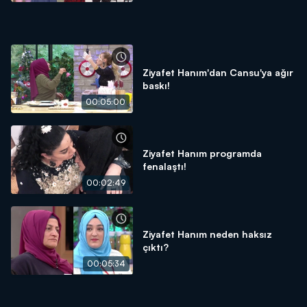
Ziyafet Hanım'dan Cansu'ya ağır
baskı!
00:05:00
Ziyafet Hanım programda
fenalaştı!
00:02:49
Ziyafet Hanım neden haksız
çıktı?
00:05:34