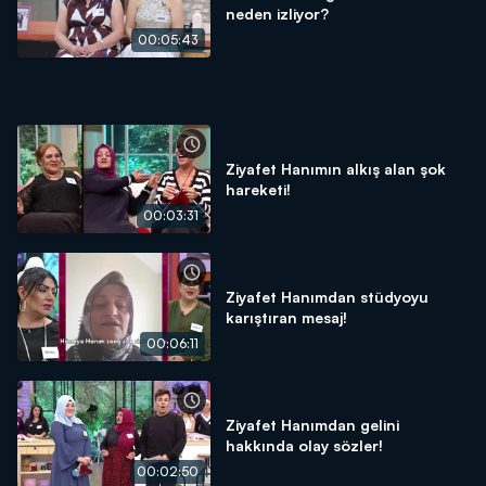
neden izliyor?
00:05:43
Ziyafet Hanımın alkış alan şok
hareketi!
00:03:31
Ziyafet Hanımdan stüdyoyu
karıştıran mesaj!
00:06:11
Ziyafet Hanımdan gelini
hakkında olay sözler!
00:02:50