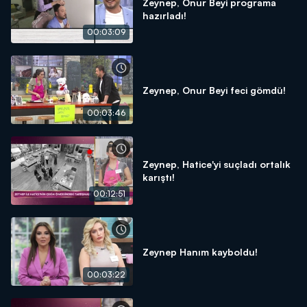
Zeynep, Onur Beyi programa
hazırladı!
00:03:09
Zeynep, Onur Beyi feci gömdü!
00:03:46
Zeynep, Hatice'yi suçladı ortalık
karıştı!
00:12:51
Zeynep Hanım kayboldu!
00:03:22