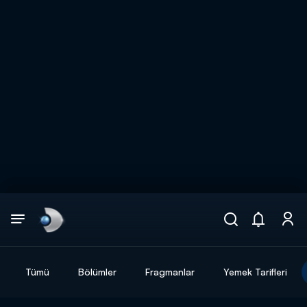
Arama
muhteşem ikili
ARAMA SONUÇLARI
Tümü
Bölümler
Fragmanlar
Yemek Tarifleri
DİĞER SONUÇLAR