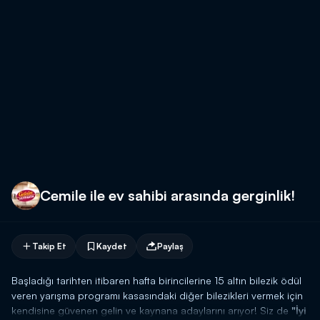
Cemile ile ev sahibi arasında gerginlik!
Takip Et
Kaydet
Paylaş
Başladığı tarihten itibaren hafta birincilerine 15 altın bilezik ödül
veren yarışma programı kasasındaki diğer bilezikleri vermek için
kendisine güvenen gelin ve kaynana adaylarını arıyor! Siz de
"İyi