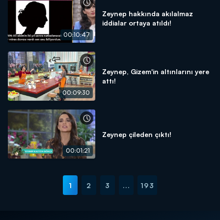
Zeynep hakkında akılalmaz
iddialar ortaya atıldı!
00:10:47
Zeynep, Gizem'in altınlarını yere
attı!
00:09:30
Zeynep çileden çıktı!
00:01:21
1
2
3
...
193