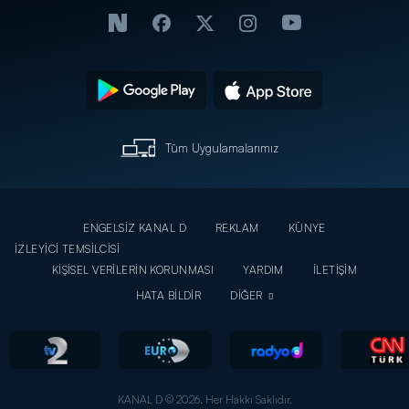
Tüm Uygulamalarımız
ENGELSİZ KANAL D
REKLAM
KÜNYE
İZLEYİCİ TEMSİLCİSİ
KİŞİSEL VERİLERİN KORUNMASI
YARDIM
İLETİŞİM
HATA BİLDİR
DİĞER
KANAL D © 2026. Her Hakkı Saklıdır.