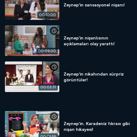
Zeynep'in sansasyonel nişanı!
00:10:00
Zeynep'in nişanlısının
açıklamaları olay yarattı!
00:09:00
Zeynep'in nikahından sürpriz
görüntüler!
00:03:31
Zeynep'in, Karadeniz fıkrası gibi
nişan hikayesi!
00:01:55