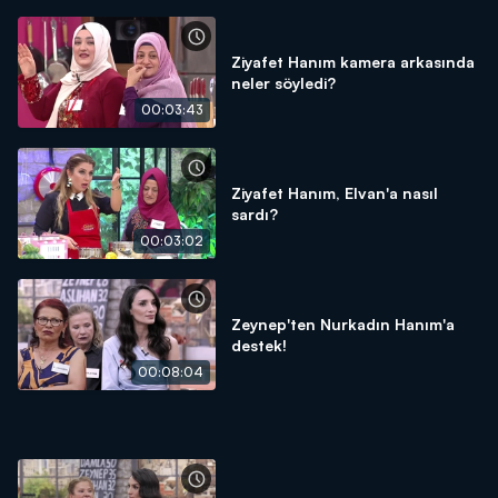
Ziyafet Hanım kamera arkasında
neler söyledi?
00:03:43
Ziyafet Hanım, Elvan'a nasıl
sardı?
00:03:02
Zeynep'ten Nurkadın Hanım'a
destek!
00:08:04