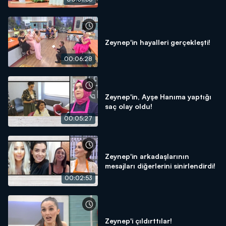
Zeynep'in hayalleri gerçekleşti!
00:06:28
Zeynep'in, Ayşe Hanıma yaptığı
saç olay oldu!
00:05:27
Zeynep'in arkadaşlarının
mesajları diğerlerini sinirlendirdi!
00:02:53
Zeynep'i çıldırttılar!