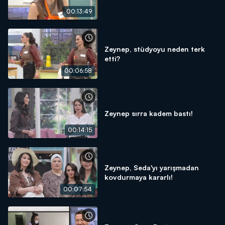
00:13:49
Zeynep, stüdyoyu neden terk
etti?
00:06:58
Zeynep sırra kadem bastı!
00:14:15
Zeynep, Seda'yı yarışmadan
kovdurmaya kararlı!
00:07:54