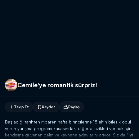
Cemile'ye romantik sürpriz!
Takip Et
Kaydet
Paylaş
Başladığı tarihten itibaren hafta birincilerine 15 altın bilezik ödül
veren yarışma programı kasasındaki diğer bilezikleri vermek için
kendisine güvenen gelin ve kaynana adaylarını arıyor! Siz de
"İyi