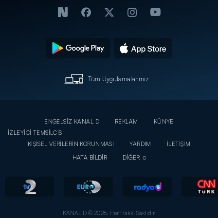
Tüm Uygulamalarımız
ENGELSİZ KANAL D
REKLAM
KÜNYE
İZLEYİCİ TEMSİLCİSİ
KİŞİSEL VERİLERİN KORUNMASI
YARDIM
İLETİŞİM
HATA BİLDİR
DİĞER
KANAL D © 2026. Her Hakkı Saklıdır.