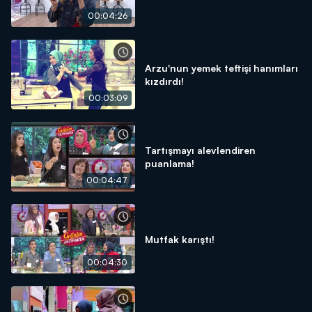
00:04:26
Arzu'nun yemek teftişi hanımları
kızdırdı!
00:03:09
Tartışmayı alevlendiren
puanlama!
00:04:47
Mutfak karıştı!
00:04:30