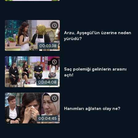
Arzu, Ayşegül'ün üzerine neden
yürüdü?
00:03:38
Saç polemiği gelinlerin arasını
açtı!
00:04:08
Hanımları ağlatan olay ne?
00:04:45