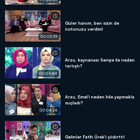
Güler hanım, ben sizin de
notunuzu verdim!
00:03:39
Arzu, kaynanası Seniye ile neden
tartıştı?
00:03:44
Arzu, Emel'i neden hile yapmakla
suçladı?
00:04:26
Gelinler Fatih Ürek'i çıldırttı!