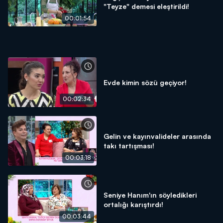
"Teyze" demesi eleştirildi!
00:01:54
Evde kimin sözü geçiyor!
00:02:34
Gelin ve kayınvalideler arasında
takı tartışması!
00:03:18
Seniye Hanım'ın söyledikleri
ortalığı karıştırdı!
00:03:44