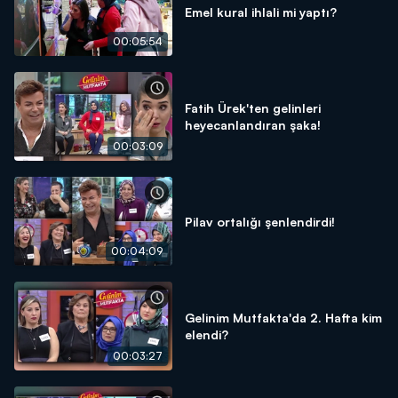
Emel kural ihlali mi yaptı?
00:05:54
Fatih Ürek'ten gelinleri
heyecanlandıran şaka!
00:03:09
Pilav ortalığı şenlendirdi!
00:04:09
Gelinim Mutfakta'da 2. Hafta kim
elendi?
00:03:27