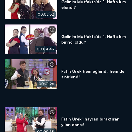
Gelinim Mutfakta'da 1. Hafta kim
elendi?
00:03:52
Gelinim Mutfakta'da 1. Hafta kim
birinci oldu?
00:04:43
Fatih Ürek hem eğlendi, hem de
sinirlendi!
00:01:26
Fatih Ürek'i hayran bıraktıran
yılan dansı!
00:00:38