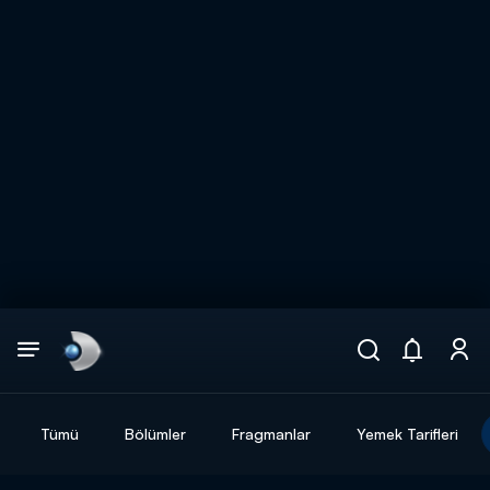
Arama
muhteşem ikili
ARAMA SONUÇLARI
Tümü
Bölümler
Fragmanlar
Yemek Tarifleri
DİĞER SONUÇLAR