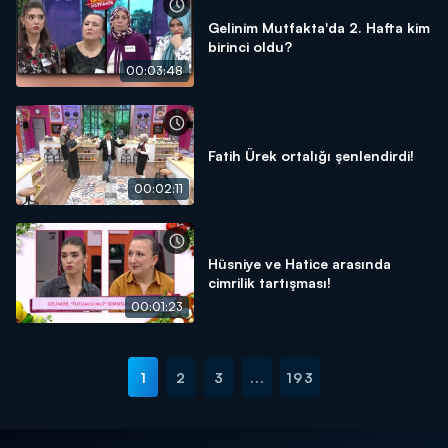
Gelinim Mutfakta'da 2. Hafta kim
birinci oldu?
00:03:48
Fatih Ürek ortalığı şenlendirdi!
00:02:11
Hüsniye ve Hatice arasında
cimrilik tartışması!
00:01:23
1
2
3
...
193