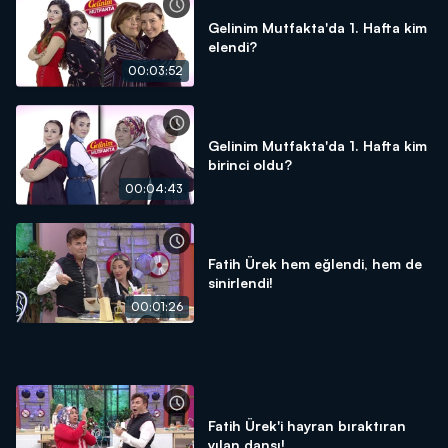
Gelinim Mutfakta'da 1. Hafta kim
elendi?
00:03:52
Gelinim Mutfakta'da 1. Hafta kim
birinci oldu?
00:04:43
Fatih Ürek hem eğlendi, hem de
sinirlendi!
00:01:26
Fatih Ürek'i hayran bıraktıran
yılan dansı!