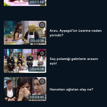
00:03:44
Arzu, Ayşegül'ün üzerine neden
yürüdü?
00:03:38
Saç polemiği gelinlerin arasını
açtı!
00:04:08
Hanımları ağlatan olay ne?
00:04:45