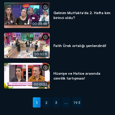
Gelinim Mutfakta'da 2. Hafta kim
birinci oldu?
00:03:48
Fatih Ürek ortalığı şenlendirdi!
00:02:11
Hüsniye ve Hatice arasında
cimrilik tartışması!
00:01:23
1
2
3
...
193