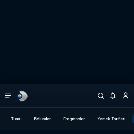
Arama
muhteşem ikili
ARAMA SONUÇLARI
Tümü
Bölümler
Fragmanlar
Yemek Tarifleri
DİĞER SONUÇLAR