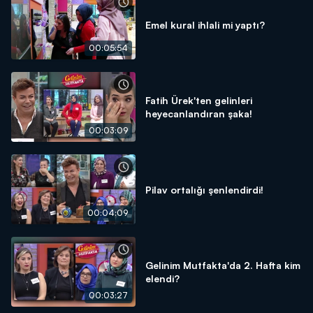
Emel kural ihlali mi yaptı?
00:05:54
Fatih Ürek'ten gelinleri
heyecanlandıran şaka!
00:03:09
Pilav ortalığı şenlendirdi!
00:04:09
Gelinim Mutfakta'da 2. Hafta kim
elendi?
00:03:27