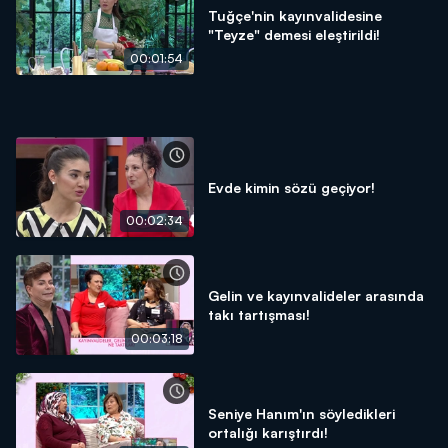
Tuğçe'nin kayınvalidesine
"Teyze" demesi eleştirildi!
00:01:54
Evde kimin sözü geçiyor!
00:02:34
Gelin ve kayınvalideler arasında
takı tartışması!
00:03:18
Seniye Hanım'ın söyledikleri
ortalığı karıştırdı!