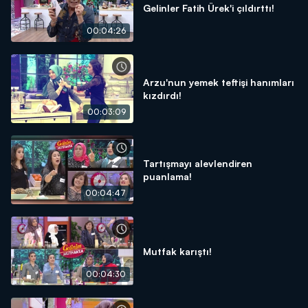
Gelinler Fatih Ürek'i çıldırttı!
00:04:26
Arzu'nun yemek teftişi hanımları
kızdırdı!
00:03:09
Tartışmayı alevlendiren
puanlama!
00:04:47
Mutfak karıştı!
00:04:30