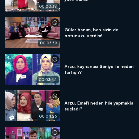
00:00:38
Güler hanım, ben sizin de
notunuzu verdim!
00:03:39
Arzu, kaynanası Seniye ile neden
tartıştı?
00:03:44
Arzu, Emel'i neden hile yapmakla
suçladı?
00:04:26