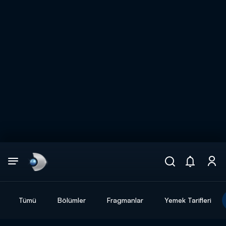
Arama
muhteşem ikili
ARAMA SONUÇLARI
Tümü
Bölümler
Fragmanlar
Yemek Tarifleri
DİĞER SONUÇLAR