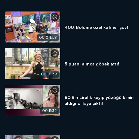
400. Bölüme özel katmer şov!
00:04:58
5 puanı alınca göbek attı!
00:01:39
80 Bin Liralık kayıp yüzüğü kimin
aldığı ortaya çıktı!
00:11:32