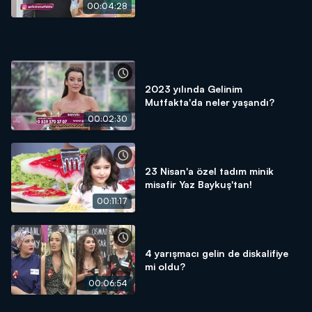
00:04:28
2023 yılında Gelinim
Mutfakta'da neler yaşandı?
00:02:30
23 Nisan'a özel tadım minik
misafir Yaz Baykuş'tan!
00:11:17
4 yarışmacı gelin de diskalifiye
mi oldu?
00:06:54