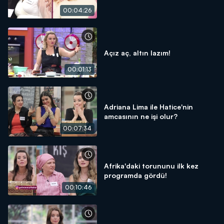
00:04:26
Açız aç, altın lazım!
00:01:13
Adriana Lima ile Hatice'nin
amcasının ne işi olur?
00:07:34
Afrika'daki torununu ilk kez
programda gördü!
00:10:46