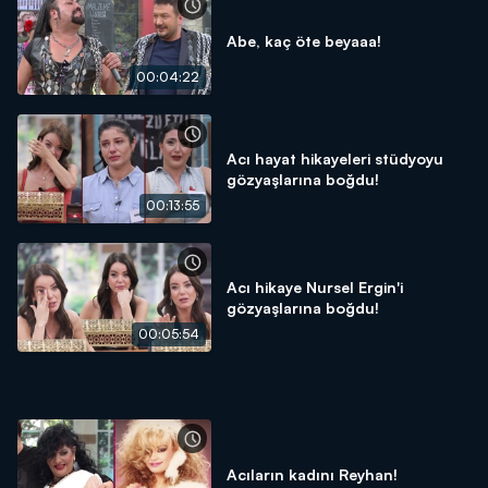
Abe, kaç öte beyaaa!
00:04:22
Acı hayat hikayeleri stüdyoyu
gözyaşlarına boğdu!
00:13:55
Acı hikaye Nursel Ergin'i
gözyaşlarına boğdu!
00:05:54
Acıların kadını Reyhan!