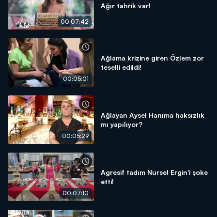
Ağır tahrik var!
00:07:42
Ağlama krizine giren Özlem zor
teselli edildi!
00:05:01
Ağlayan Aysel Hanıma haksızlık
mı yapılıyor?
00:05:29
Agresif tadım Nursel Ergin'i şoke
etti!
00:07:10