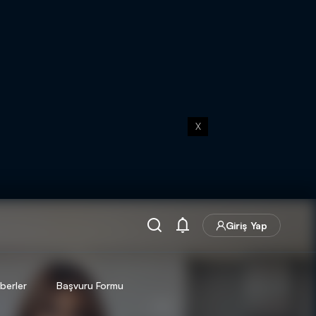
X
Giriş Yap
berler
Başvuru Formu