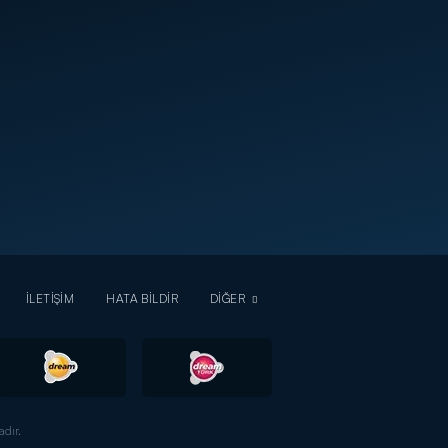
İLETİŞİM
HATA BİLDİR
DİĞER
dır.