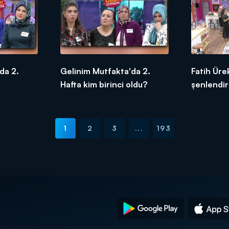
da 2.
Gelinim Mutfakta'da 2.
Fatih Ürek
Hafta kim birinci oldu?
şenlendir
1
2
3
...
193