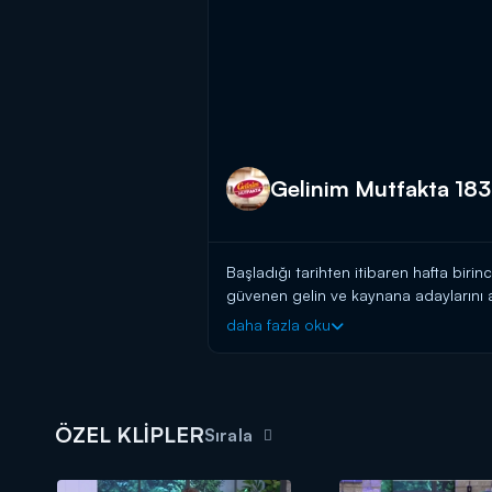
Gelinim Mutfakta 183
Başladığı tarihten itibaren hafta birin
güvenen gelin ve kaynana adaylarını a
başlayın!
daha fazla oku
BAŞVURULARINIZ İÇİN WHATSAPP
BAŞVURULARINIZ İÇİN WEB ADRES
Gelinim Mutfakta, yeni bölümleriyle 
ÖZEL KLİPLER
Sırala