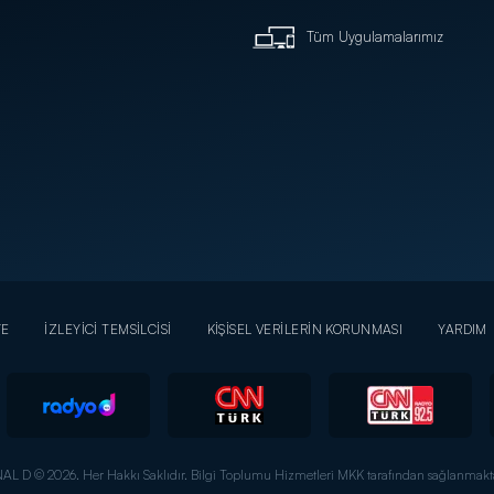
Tüm Uygulamalarımız
YE
İZLEYİCİ TEMSİLCİSİ
KİŞİSEL VERİLERİN KORUNMASI
YARDIM
AL D © 2026. Her Hakkı Saklıdır.
Bilgi Toplumu Hizmetleri MKK tarafından sağlanmakta