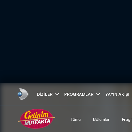
Arama
DIZILER
PROGRAMLAR
YAYIN AKIŞI
ARAMA SONUÇLAR
Tümü
Bölümler
Frag