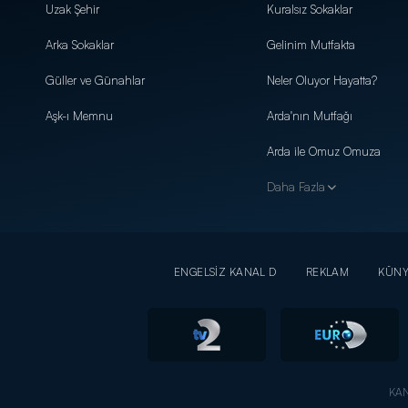
Uzak Şehir
Kuralsız Sokaklar
Arka Sokaklar
Gelinim Mutfakta
Güller ve Günahlar
Neler Oluyor Hayatta?
Aşk-ı Memnu
Arda'nın Mutfağı
Arda ile Omuz Omuza
Daha Fazla
ENGELSİZ KANAL D
REKLAM
KÜN
KAN