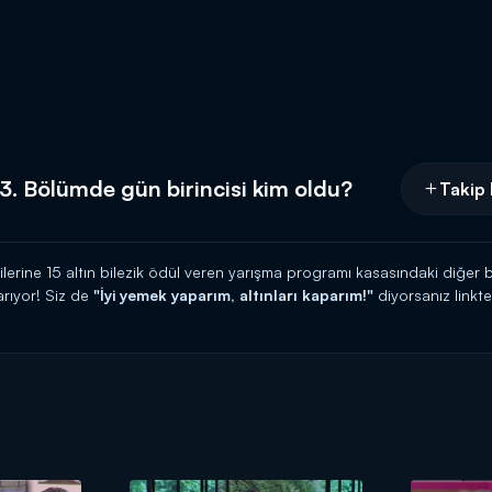
3. Bölümde gün birincisi kim oldu?
Takip 
cilerine 15 altın bilezik ödül veren yarışma programı kasasındaki diğer b
rıyor! Siz de
"İyi yemek yaparım, altınları kaparım!"
diyorsanız link
 HATTI:
0539 570 37 07
İ:
https://www.kanald.com.tr/gelinim-mutfakta-basvuru-formu
hafta içi her gün Kanal D'de!