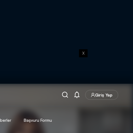
X
Giriş Yap
berler
Başvuru Formu