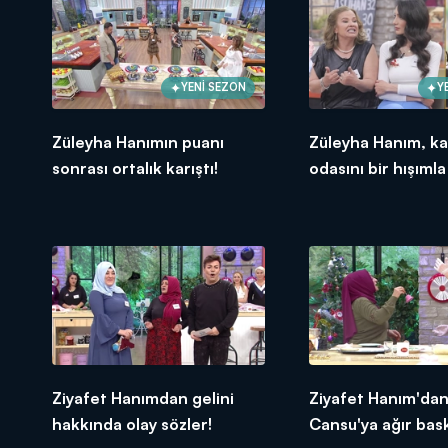
YENİ SEZON
Y
Züleyha Hanımın puanı
Züleyha Hanım, ka
sonrası ortalık karıştı!
odasını bir hışımla
Ziyafet Hanımdan gelini
Ziyafet Hanım'da
hakkında olay sözler!
Cansu'ya ağır bask