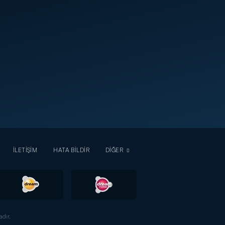
İLETİŞİM
HATA BİLDİR
DİĞER
dır.