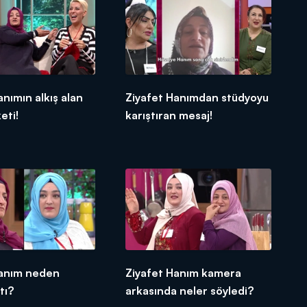
anımın alkış alan
Ziyafet Hanımdan stüdyoyu
eti!
karıştıran mesaj!
Hanım neden
Ziyafet Hanım kamera
tı?
arkasında neler söyledi?