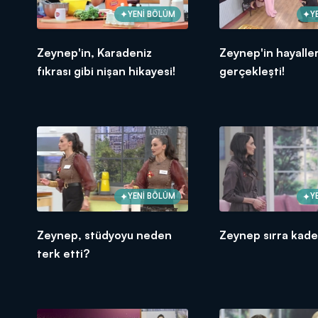
YENİ BÖLÜM
Y
Zeynep'in, Karadeniz
Zeynep'in hayaller
fıkrası gibi nişan hikayesi!
gerçekleşti!
YENİ BÖLÜM
Y
Zeynep, stüdyoyu neden
Zeynep sırra kade
terk etti?