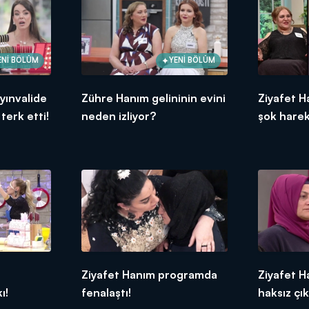
ENİ BÖLÜM
YENİ BÖLÜM
yınvalide
Zühre Hanım gelininin evini
Ziyafet H
 terk etti!
neden izliyor?
şok harek
n
Ziyafet Hanım programda
Ziyafet 
ı!
fenalaştı!
haksız çık