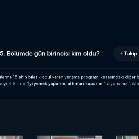
5. Bölümde gün birincisi kim oldu?
Takip 
cilerine 15 altın bilezik ödül veren yarışma programı kasasındaki diğer b
rıyor! Siz de
"İyi yemek yaparım, altınları kaparım!"
diyorsanız link
 HATTI:
0539 570 37 07
İ:
https://www.kanald.com.tr/gelinim-mutfakta-basvuru-formu
hafta içi her gün Kanal D'de!