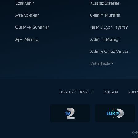
Uzak Şehir
Kuralsız Sokaklar
Arka Sokaklar
Gelinim Mutfakta
Güller ve Günahlar
Neler Oluyor Hayatta?
Aşk-ı Memnu
Arda'nın Mutfağı
Arda ile Omuz Omuza
Daha Fazla
ENGELSİZ KANAL D
REKLAM
KÜN
KAN