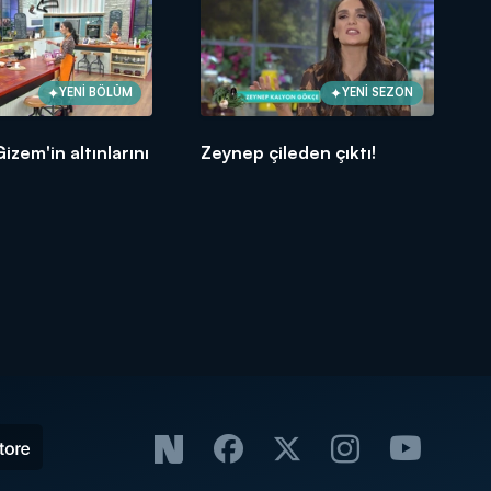
YENİ BÖLÜM
YENİ SEZON
izem'in altınlarını
Zeynep çileden çıktı!