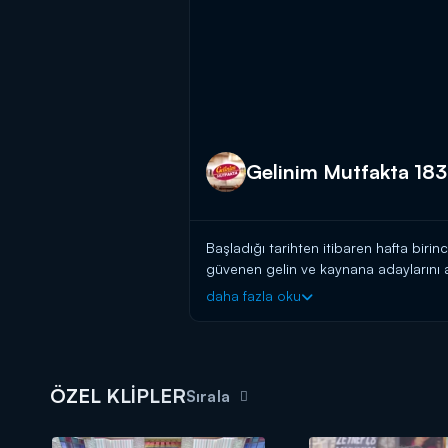
Gelinim Mutfakta 183
Başladığı tarihten itibaren hafta birin
güvenen gelin ve kaynana adaylarını a
başlayın!
daha fazla oku
BAŞVURULARINIZ İÇİN WHATSAPP
BAŞVURULARINIZ İÇİN WEB ADRES
Gelinim Mutfakta, yeni bölümleriyle 
ÖZEL KLİPLER
Sırala