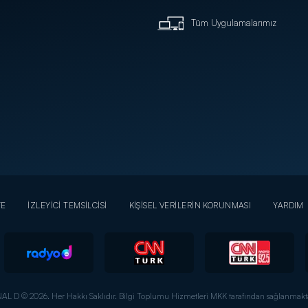
Tüm Uygulamalarımız
YE
İZLEYİCİ TEMSİLCİSİ
KİŞİSEL VERİLERİN KORUNMASI
YARDIM
AL D © 2026. Her Hakkı Saklıdır.
Bilgi Toplumu Hizmetleri MKK tarafından sağlanmakta