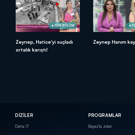
YENİ BÖLÜM
Y
Zeynep, Hatice'yi suçladı
Zeynep Hanım kay
ortalık karıştı!
DİZİLER
PROGRAMLAR
Daha 17
Beyaz'la Joker