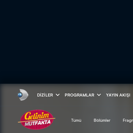
Arama
DIZILER
PROGRAMLAR
YAYIN AKIŞI
ARAMA SONUÇLAR
Tümü
Bölümler
Frag