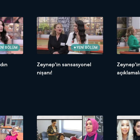
ENİ BÖLÜM
YENİ BÖLÜM
dın
Zeynep'in sansasyonel
Zeynep'in
nişanı!
açıklamala