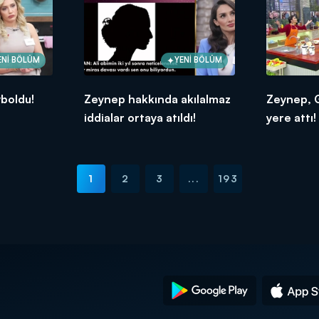
ENİ BÖLÜM
YENİ BÖLÜM
boldu!
Zeynep hakkında akılalmaz
Zeynep, G
iddialar ortaya atıldı!
yere attı!
1
2
3
...
193