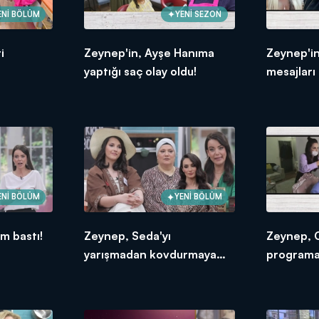
ENİ BÖLÜM
YENİ SEZON
i
Zeynep'in, Ayşe Hanıma
Zeynep'in
yaptığı saç olay oldu!
mesajları 
sinirlendi
ENİ BÖLÜM
YENİ BÖLÜM
m bastı!
Zeynep, Seda'yı
Zeynep, 
yarışmadan kovdurmaya
programa 
kararlı!