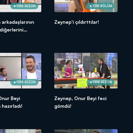
YENİ SEZON
YENİ BÖLÜM
 arkadaşlarının
Zeynep'i çıldırttılar!
diğerlerini
rdi!
YENİ SEZON
YENİ SEZON
Onur Beyi
Zeynep, Onur Beyi feci
hazırladı!
gömdü!