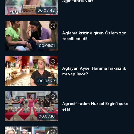
Ağır tahrik var!
00:07:42
Ağlama krizine giren Özlem zor
teselli edildi!
00:05:01
Ağlayan Aysel Hanıma haksızlık
mı yapılıyor?
00:05:29
Agresif tadım Nursel Ergin'i şoke
etti!
00:07:10