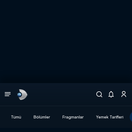
Arama
muhteşem ikili
ARAMA SONUÇLARI
Tümü
Bölümler
Fragmanlar
Yemek Tarifleri
DİĞER SONUÇLAR