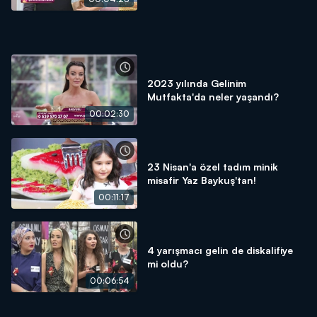
2023 yılında Gelinim
Mutfakta'da neler yaşandı?
00:02:30
23 Nisan'a özel tadım minik
misafir Yaz Baykuş'tan!
00:11:17
4 yarışmacı gelin de diskalifiye
mi oldu?
00:06:54