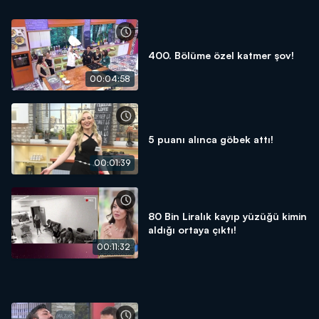
400. Bölüme özel katmer şov!
00:04:58
5 puanı alınca göbek attı!
00:01:39
80 Bin Liralık kayıp yüzüğü kimin
aldığı ortaya çıktı!
00:11:32