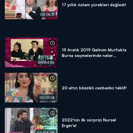
17 yıllık özlem yürekleri dağladı!
00:14:31
19 Aralık 2019 Gelinim Mutfakta
Bursa seçmelerinde neler
yaşandı?
00:04:56
20 altın bilezikli cezbedici teklif!
00:01:14
2022'nin ilk sürprizi Nursel
Ergin'e!
00:04:28