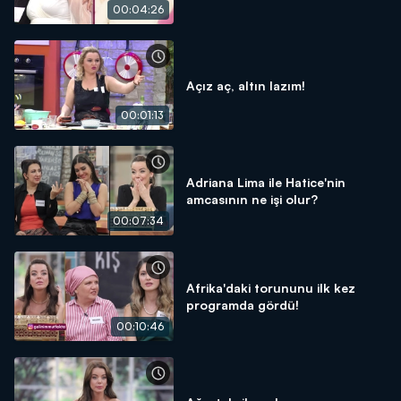
00:04:26
Açız aç, altın lazım!
00:01:13
Adriana Lima ile Hatice'nin
amcasının ne işi olur?
00:07:34
Afrika'daki torununu ilk kez
programda gördü!
00:10:46