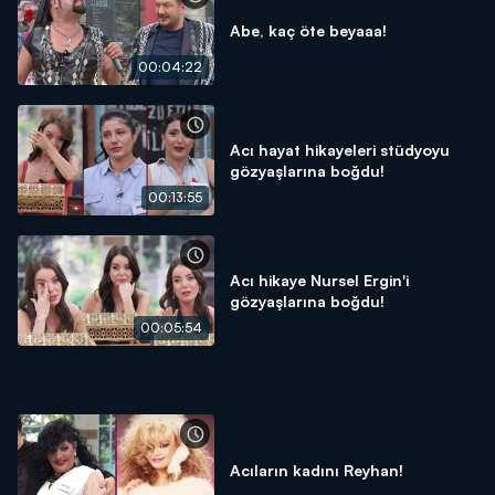
Abe, kaç öte beyaaa!
00:04:22
Acı hayat hikayeleri stüdyoyu
gözyaşlarına boğdu!
00:13:55
Acı hikaye Nursel Ergin'i
gözyaşlarına boğdu!
00:05:54
Acıların kadını Reyhan!