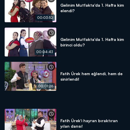
Gelinim Mutfakta'da 1. Hafta kim
elendi?
00:03:52
Gelinim Mutfakta'da 1. Hafta kim
birinci oldu?
00:04:43
Fatih Ürek hem eğlendi, hem de
sinirlendi!
00:01:26
Fatih Ürek'i hayran bıraktıran
yılan dansı!