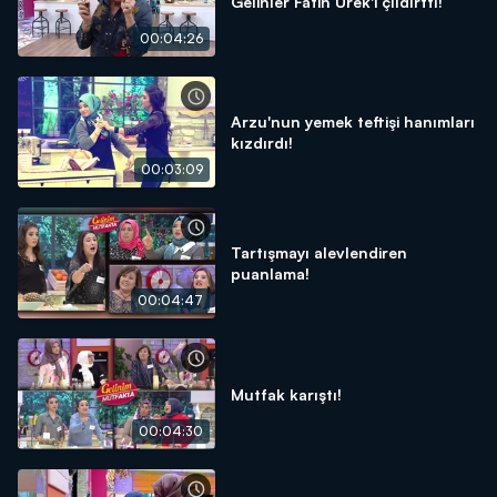
Gelinler Fatih Ürek'i çıldırttı!
00:04:26
Arzu'nun yemek teftişi hanımları
kızdırdı!
00:03:09
Tartışmayı alevlendiren
puanlama!
00:04:47
Mutfak karıştı!
00:04:30