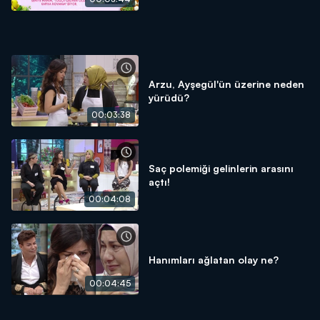
Arzu, Ayşegül'ün üzerine neden
yürüdü?
00:03:38
Saç polemiği gelinlerin arasını
açtı!
00:04:08
Hanımları ağlatan olay ne?
00:04:45