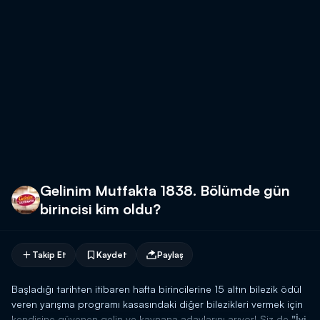
Gelinim Mutfakta 1838. Bölümde gün
birincisi kim oldu?
Takip Et
Kaydet
Paylaş
Başladığı tarihten itibaren hafta birincilerine 15 altın bilezik ödül
veren yarışma programı kasasındaki diğer bilezikleri vermek için
kendisine güvenen gelin ve kaynana adaylarını arıyor! Siz de
"İyi