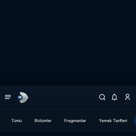
Arama
muhteşem ikili
ARAMA SONUÇLARI
Tümü
Bölümler
Fragmanlar
Yemek Tarifleri
DİĞER SONUÇLAR