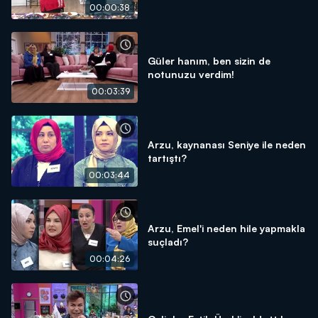
00:00:38
Güler hanım, ben sizin de
notunuzu verdim!
00:03:39
Arzu, kaynanası Seniye ile neden
tartıştı?
00:03:44
Arzu, Emel'i neden hile yapmakla
suçladı?
00:04:26