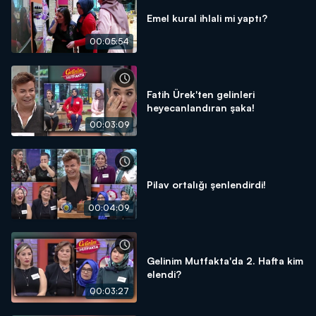
Emel kural ihlali mi yaptı?
00:05:54
Fatih Ürek'ten gelinleri
heyecanlandıran şaka!
00:03:09
Pilav ortalığı şenlendirdi!
00:04:09
Gelinim Mutfakta'da 2. Hafta kim
elendi?
00:03:27