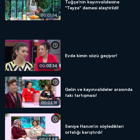
Tuğçe'nin kayınvalidesine
"Teyze" demesi eleştirildi!
00:01:54
Evde kimin sözü geçiyor!
00:02:34
Gelin ve kayınvalideler arasında
takı tartışması!
00:03:18
Seniye Hanım'ın söyledikleri
ortalığı karıştırdı!
00:03:44