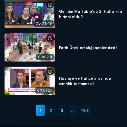
Gelinim Mutfakta'da 2. Hafta kim
birinci oldu?
00:03:48
Fatih Ürek ortalığı şenlendirdi!
00:02:11
Hüsniye ve Hatice arasında
cimrilik tartışması!
00:01:23
1
2
3
...
193