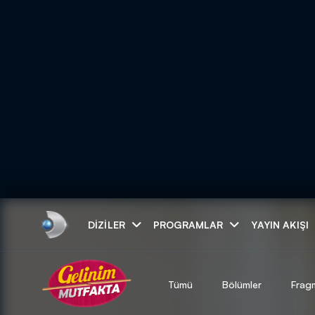
Arama
DIZILER
PROGRAMLAR
YAYIN AKIŞI
ARAMA SONUÇLAR
Tümü
Bölümler
Frag