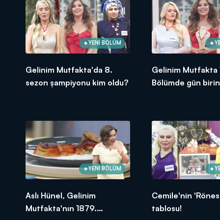
YENİ BÖLÜM
Y
Gelinim Mutfakta'da 8.
Gelinim Mutfakta
sezon şampiyonu kim oldu?
Bölümde gün birin
oldu?
YENİ BÖLÜM
Y
Aslı Hünel, Gelinim
Cemile'nin 'Rönes
Mutfakta'nın 1879.
tablosu!