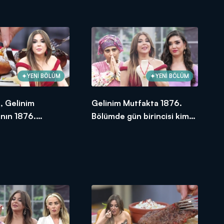
oldu?
YENİ BÖLÜM
YENİ BÖLÜM
l, Gelinim
Gelinim Mutfakta 1876.
nın 1876.
Bölümde gün birincisi kim
e en yüksek
oldu?
e verdi?