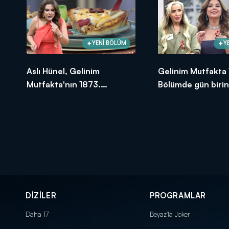
YENİ BÖLÜM
Y
Aslı Hünel, Gelinim
Gelinim Mutfakta 
Mutfakta'nın 1873.
Bölümde gün birin
Bölümünde en yüksek
oldu?
puanı kime verdi?
DİZİLER
PROGRAMLAR
Daha 17
Beyaz'la Joker