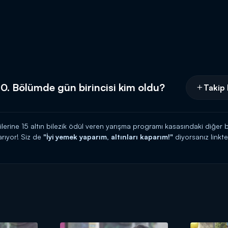
0. Bölümde gün birincisi kim oldu?
Takip 
cilerine 15 altın bilezik ödül veren yarışma programı kasasındaki diğer b
rıyor! Siz de
"İyi yemek yaparım, altınları kaparım!"
diyorsanız link
 HATTI:
0539 570 37 07
İ:
https://www.kanald.com.tr/gelinim-mutfakta-basvuru-formu
hafta içi her gün Kanal D'de!