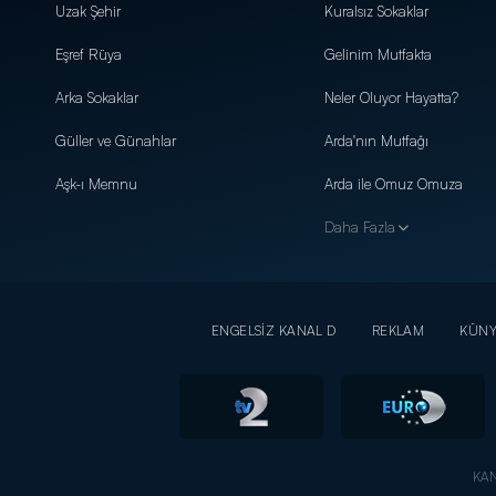
Uzak Şehir
Kuralsız Sokaklar
Eşref Rüya
Gelinim Mutfakta
Arka Sokaklar
Neler Oluyor Hayatta?
Güller ve Günahlar
Arda'nın Mutfağı
Aşk-ı Memnu
Arda ile Omuz Omuza
Daha Fazla
ENGELSİZ KANAL D
REKLAM
KÜN
KAN