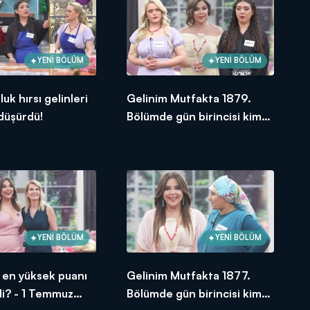
YENİ BÖLÜM
YENİ BÖLÜM
uk hırsı gelinleri
Gelinim Mutfakta 1879.
 düşürdü!
Bölümde gün birincisi kim
oldu?
YENİ BÖLÜM
YENİ BÖLÜM
si en yüksek puanı
Gelinim Mutfakta 1877.
di? - 1 Temmuz
Bölümde gün birincisi kim