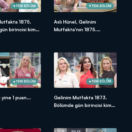
YENİ BÖLÜM
YENİ BÖLÜM
Mutfakta 1875.
Aslı Hünel, Gelinim
ün birincisi kim
Mutfakta'nın 1875.
Bölümünde en yüksek
puanı kime verdi?
YENİ BÖLÜM
YENİ BÖLÜM
 yine 1 puan...
Gelinim Mutfakta 1873.
Bölümde gün birincisi kim
oldu?