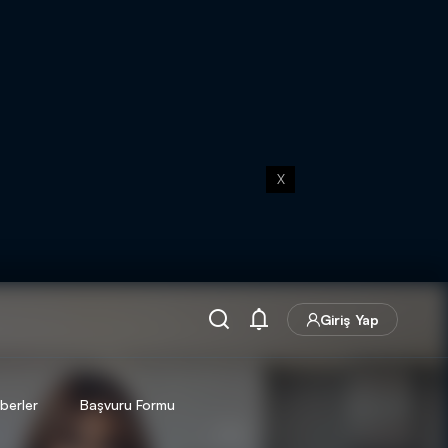
X
Giriş Yap
berler
Başvuru Formu