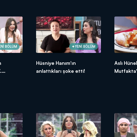
oldu?
2026
ENİ BÖLÜM
YENİ BÖLÜM
m
Hüsniye Hanım'ın
Aslı Hüne
.
anlattıkları şoke etti!
Mutfakta'
ksek
Bölümünd
puanı kim