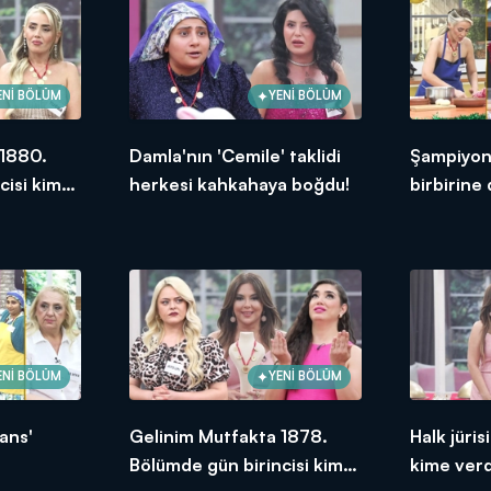
ENİ BÖLÜM
YENİ BÖLÜM
 1880.
Damla'nın 'Cemile' taklidi
Şampiyonl
cisi kim
herkesi kahkahaya boğdu!
birbirine
ENİ BÖLÜM
YENİ BÖLÜM
ans'
Gelinim Mutfakta 1878.
Halk jüri
Bölümde gün birincisi kim
kime ver