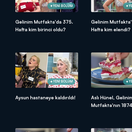
YENİ BÖLÜM
Y
Gelinim Mutfakta'da 375.
Gelinim Mutfakta'
Hafta kim birinci oldu?
Hafta kim elendi?
YENİ BÖLÜM
Y
Aysun hastaneye kaldırıldı!
Aslı Hünel, Gelini
Mutfakta'nın 1874
Bölümünde en yü
puanı kime verdi?