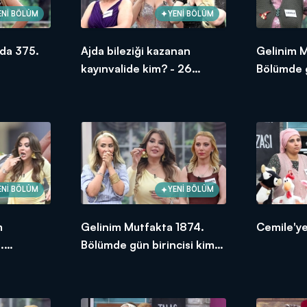
ENİ BÖLÜM
YENİ BÖLÜM
da 375.
Ajda bileziği kazanan
Gelinim 
kayınvalide kim? - 26
Bölümde g
Haziran 2026
oldu?
ENİ BÖLÜM
YENİ BÖLÜM
m
Gelinim Mutfakta 1874.
Cemile'ye
.
Bölümde gün birincisi kim
ksek
oldu?