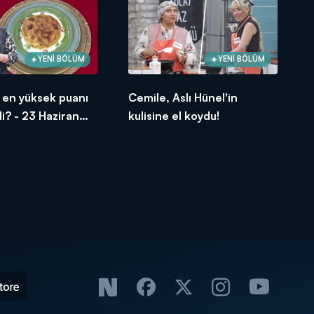
YENİ BÖLÜM
YENİ BÖLÜM
si en yüksek puanı
Cemile, Aslı Hünel'in
i? - 23 Haziran
kulisine el koydu!