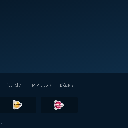
İLETİŞİM
HATA BİLDİR
DİĞER
dır.