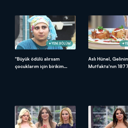
Bölümünde en yüksek
puanı kime verdi?
YENİ BÖLÜM
Y
"Büyük ödülü alırsam
Aslı Hünel, Gelini
çocuklarım için birikim
Mutfakta'nın 1877
yapacağım!"
Bölümünde en yü
puanı kime verdi?