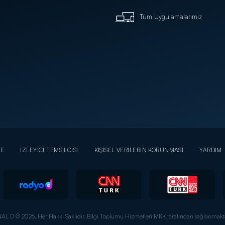
Tüm Uygulamalarımız
YE
İZLEYİCİ TEMSİLCİSİ
KİŞİSEL VERİLERİN KORUNMASI
YARDIM
AL D © 2026. Her Hakkı Saklıdır.
Bilgi Toplumu Hizmetleri MKK tarafından sağlanmakta