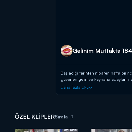
Gelinim Mutfakta 184
Başladığı tarihten itibaren hafta birin
güvenen gelin ve kaynana adaylarını a
başlayın!
daha fazla oku
BAŞVURULARINIZ İÇİN WHATSAPP
BAŞVURULARINIZ İÇİN WEB ADRES
Gelinim Mutfakta, yeni bölümleriyle 
ÖZEL KLİPLER
Sırala