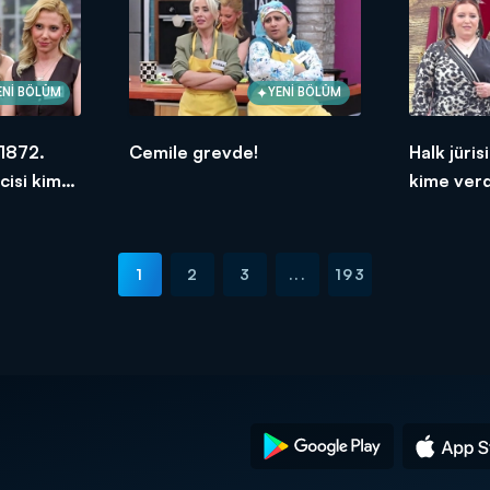
ENİ BÖLÜM
YENİ BÖLÜM
1872.
Cemile grevde!
Halk jüri
cisi kim
kime verd
2026
1
2
3
...
193