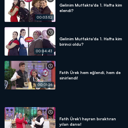
Gelinim Mutfakta'da 1. Hafta kim
elendi?
00:03:52
Gelinim Mutfakta'da 1. Hafta kim
birinci oldu?
00:04:43
Fatih Ürek hem eğlendi, hem de
sinirlendi!
00:01:26
Fatih Ürek'i hayran bıraktıran
yılan dansı!