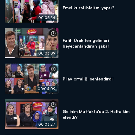
Emel kural ihlali mi yaptı?
00:05:54
Fatih Ürek'ten gelinleri
heyecanlandıran şaka!
00:03:09
Pilav ortalığı şenlendirdi!
00:04:09
Gelinim Mutfakta'da 2. Hafta kim
elendi?
00:03:27