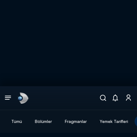
Arama
muhteşem ikili
ARAMA SONUÇLARI
Tümü
Bölümler
Fragmanlar
Yemek Tarifleri
DİĞER SONUÇLAR