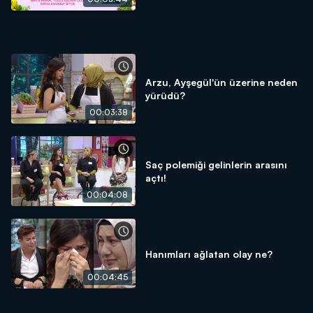
Arzu, Ayşegül'ün üzerine neden
yürüdü?
00:03:38
Saç polemiği gelinlerin arasını
açtı!
00:04:08
Hanımları ağlatan olay ne?
00:04:45