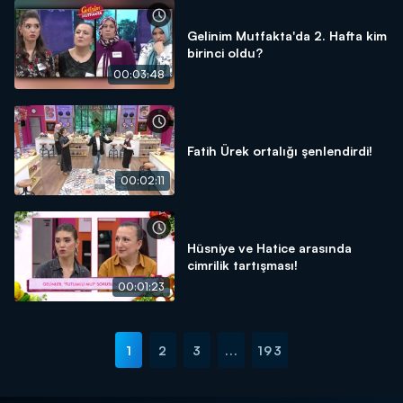
Gelinim Mutfakta'da 2. Hafta kim
birinci oldu?
00:03:48
Fatih Ürek ortalığı şenlendirdi!
00:02:11
Hüsniye ve Hatice arasında
cimrilik tartışması!
00:01:23
1
2
3
...
193