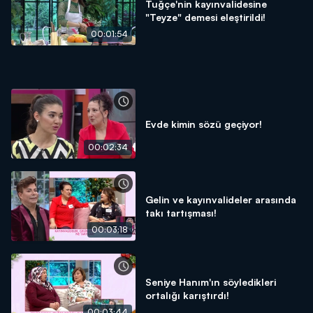
Tuğçe'nin kayınvalidesine
"Teyze" demesi eleştirildi!
00:01:54
Evde kimin sözü geçiyor!
00:02:34
Gelin ve kayınvalideler arasında
takı tartışması!
00:03:18
Seniye Hanım'ın söyledikleri
ortalığı karıştırdı!
00:03:44