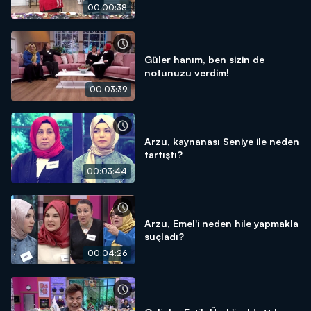
00:00:38
Güler hanım, ben sizin de
notunuzu verdim!
00:03:39
Arzu, kaynanası Seniye ile neden
tartıştı?
00:03:44
Arzu, Emel'i neden hile yapmakla
suçladı?
00:04:26