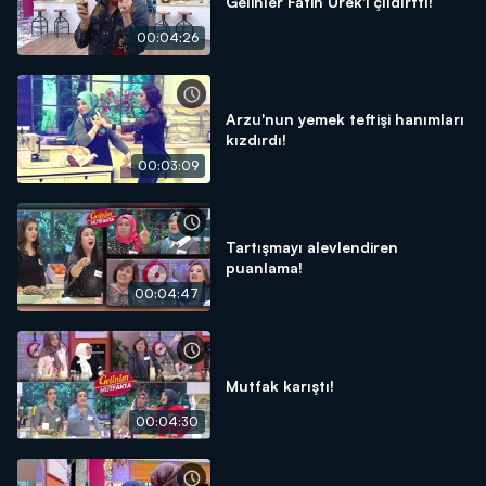
Gelinler Fatih Ürek'i çıldırttı!
00:04:26
Arzu'nun yemek teftişi hanımları
kızdırdı!
00:03:09
Tartışmayı alevlendiren
puanlama!
00:04:47
Mutfak karıştı!
00:04:30