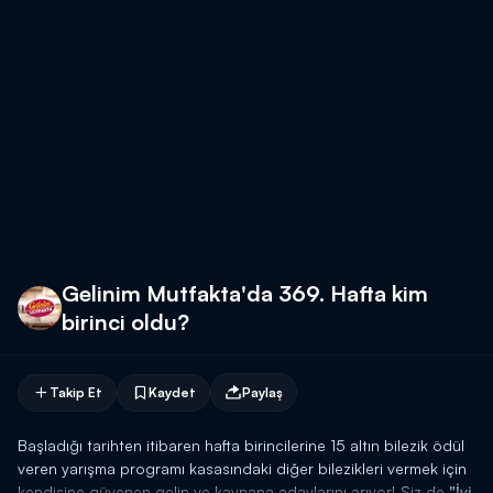
Gelinim Mutfakta'da 369. Hafta kim
birinci oldu?
Takip Et
Kaydet
Paylaş
Başladığı tarihten itibaren hafta birincilerine 15 altın bilezik ödül
veren yarışma programı kasasındaki diğer bilezikleri vermek için
kendisine güvenen gelin ve kaynana adaylarını arıyor! Siz de
"İyi