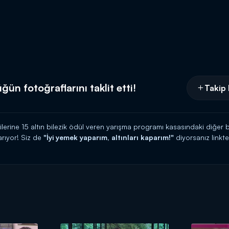
ğün fotoğraflarını taklit etti!
Takip 
cilerine 15 altın bilezik ödül veren yarışma programı kasasındaki diğer b
rıyor! Siz de
"İyi yemek yaparım, altınları kaparım!"
diyorsanız link
 HATTI:
0539 570 37 07
İ:
https://www.kanald.com.tr/gelinim-mutfakta-basvuru-formu
hafta içi her gün Kanal D'de!