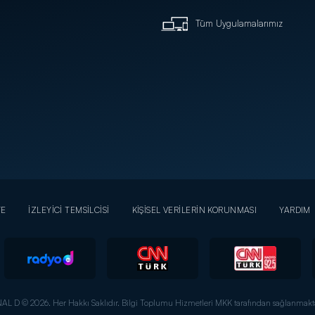
Tüm Uygulamalarımız
YE
İZLEYİCİ TEMSİLCİSİ
KİŞİSEL VERİLERİN KORUNMASI
YARDIM
AL D © 2026. Her Hakkı Saklıdır.
Bilgi Toplumu Hizmetleri MKK tarafından sağlanmakta