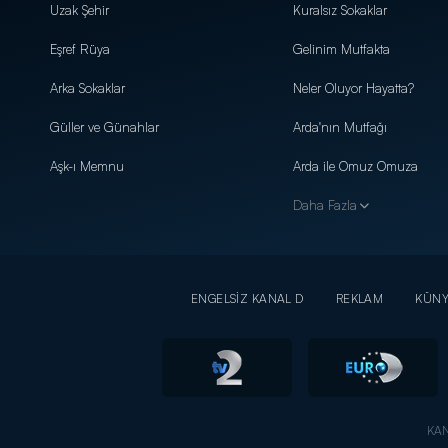
Uzak Şehir
Kuralsız Sokaklar
Eşref Rüya
Gelinim Mutfakta
Arka Sokaklar
Neler Oluyor Hayatta?
Güller ve Günahlar
Arda'nın Mutfağı
Aşk-ı Memnu
Arda ile Omuz Omuza
Daha Fazla
ENGELSİZ KANAL D
REKLAM
KÜN
KAN