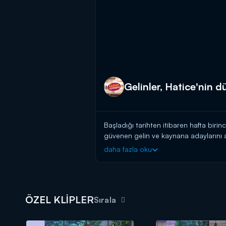
Gelinler, Hatice'nin dü
Başladığı tarihten itibaren hafta birin
güvenen gelin ve kaynana adaylarını a
başlayın!
daha fazla oku
BAŞVURULARINIZ İÇİN WHATSAPP
BAŞVURULARINIZ İÇİN WEB ADRES
ÖZEL KLİPLER
Gelinim Mutfakta, yeni bölümleriyle 
Sırala