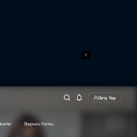
X
Giriş Yap
berler
Başvuru Formu