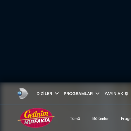
Arama
DIZILER
PROGRAMLAR
YAYIN AKIŞI
ARAMA SONUÇLAR
Tümü
Bölümler
Frag