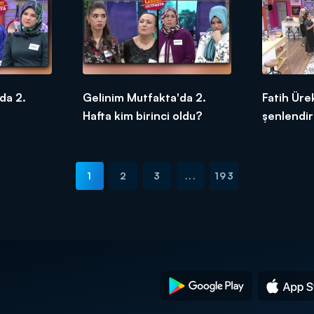
da 2.
Gelinim Mutfakta'da 2.
Fatih Ürek
Hafta kim birinci oldu?
şenlendir
1
2
3
...
193