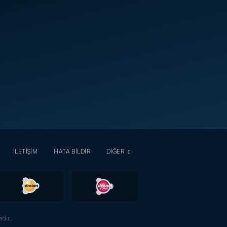
İLETİŞİM
HATA BİLDİR
DİĞER
dır.